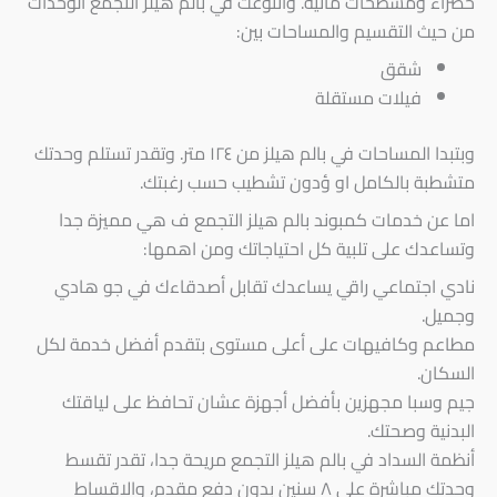
خضراء ومسطحات مائية. واتنوعت في بالم هيلز التجمع الوحدات
من حيث التقسيم والمساحات بين:
شقق
فيلات مستقلة
وبتبدا المساحات في بالم هيلز من ١٢٤ متر. وتقدر تستلم وحدتك
متشطبة بالكامل او ؤدون تشطيب حسب رغبتك.
اما عن خدمات كمبوند بالم هيلز التجمع ف هي مميزة جدا
وتساعدك على تلبية كل احتياجاتك ومن اهمها:
نادي اجتماعي راقي يساعدك تقابل أصدقاءك في جو هادي
وجميل.
مطاعم وكافيهات على أعلى مستوى بتقدم أفضل خدمة لكل
السكان.
جيم وسبا مجهزين بأفضل أجهزة عشان تحافظ على لياقتك
البدنية وصحتك.
أنظمة السداد في بالم هيلز التجمع مريحة جدا، تقدر تقسط
وحدتك مباشرة على ٨ سنين بدون دفع مقدم، والاقساط