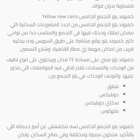
متساوية بدون فوائد.
كمبوند يلو التجمع الخامس Yellow new cairo
كمبوند يلو التجمع الخامس من اجدد المشروعات السكنية اللي
ممكن تمتلك وحدتك فيها في التجمع والمناسب جدا من نواحي
كتير. كمبوند يلو بيقع مباشرة على طريق السويس وده بيخليه
قريب من اماكن مهمة زي مطار القاهرة، وشارع التسعين.
كمبوند يلو مبني على مساحة ٢٤ فدان وبيحتوي على تنوع لطيف
من الوحدات والمساحات تقدر تلاقي فيه المواصفات اللي بتدور
عليها. واتنوعت الوحدات في يلو التجمع بين:
شقق
دوبليكس
سكاي دوبليكس
بنتهاوس
كمبوند يلو التجمع الخامس لسه مكشفش عن أميز خدماته اللي
بالتأكيد هتكون مميزة ومختلفة وفي صالح السكان. ولكن