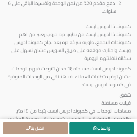
دفع مقدم 20% من ثمن الوحدة وتقسيط الباقي على 6
سنوات.
كمبوند ذا ادريس ايست
كمبوند ذا ادريس ايست من تطوير درة جروب يعتبر من اهم
كمبوندات التجمع، طورته شركة درة بعد نجاح كمبوند ادريس
ويست واختارت موقعه على طريق السويس عشان تسهل على
سكانة تنقلتتهم اليومية.
كمبوند ادريس ايست مساحته ٦٤ فدان اتنوعت فيهم الوحدات
عشان توفر متطلبات العملاء. ف هنلاقي من الوحدات المتوفرة
في كمبوند ادريس ايست:
شقق
فيلات مستقلة.
مساحات الوحدات في كمبوند ادريس ايست بتبدا من ١٤٠ متر.
والخدمات المتوفرة في الكمبوند بتعبر عن رقي وجودة المشىوع
ومن اهمها:
واتساب
اتصل بنا