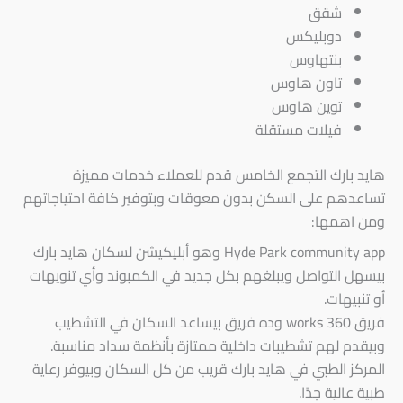
شقق
دوبليكس
بنتهاوس
تاون هاوس
توين هاوس
فيلات مستقلة
هايد بارك التجمع الخامس قدم للعملاء خدمات مميزة
تساعدهم على السكن بدون معوقات وبتوفير كافة احتياجاتهم
ومن اهمها:
Hyde Park community app وهو أبليكيشن لسكان هايد بارك
بيسهل التواصل ويبلغهم بكل جديد في الكمبوند وأي تنويهات
أو تنبيهات.
فريق works 360 وده فريق بيساعد السكان في التشطيب
وبيقدم لهم تشطيبات داخلية ممتازة بأنظمة سداد مناسبة.
المركز الطبي في هايد بارك قريب من كل السكان وبيوفر رعاية
طبية عالية جدًا.