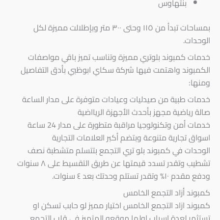
بنتهاوس
بمساحات تبدأ من ١١٥ وحتى ٣٠٠ متر وبإطلالت مميزة لكل
الوحدات.
خدمات كمبوند بلوتري مميزة وتناسب تميز باقي مواصفات
الكمبوند واهتمت فيها شركة سكاي ابوظبي بأدق التفاصيل
ومنها:
خدمات طبية من صيدليات وعيادات متوفرة على مدار الساعة
صالة رياضية مجهز بأحدث الأجهزة الريااضية
خدمات أمن وتكنولوجيا مراقبة متطورة على مدار 24 ساعة
اسواق تجارية متنوعة وبتضم أكبر العلامات التجارية
الوحدات في كمبوند بلو تري التجمع بتتسلم متشطبة نصف
تشطيب وتقدر تسدد قيمتها عن طريق التقسيط على ٨ سنوات
ودفع مقدم ١٠% وتقدر تستلم وحدتك بعد ٤ سنوات.
كمبوند أزاد التجمع الخامس
كمبوند ازاد التجمع الخامس اختيار مميز لو حابب تسكن او
تستثمر لعدة اسباب اولها موقعه المتميز في قلب التجمع