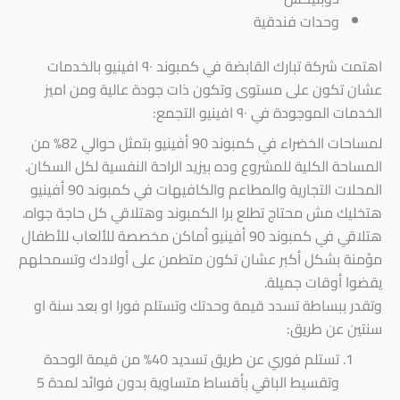
‏وحدات فندقية
‏اهتمت شركة تبارك القابضة في كمبوند ٩٠ افينيو بالخدمات
عشان تكون على مستوى وتكون ذات جودة عالية ومن اميز
الخدمات الموجودة في ٩٠ افينيو التجمع:
لمساحات الخضراء في كمبوند 90 أفينيو بتمثل حوالي 82% من
المساحة الكلية للمشروع وده بيزيد الراحة النفسية لكل السكان.
المحلات التجارية والمطاعم والكافيهات في كمبوند 90 أفينيو
هتخليك مش محتاج تطلع برا الكمبوند وهتلاقي كل حاجة جواه.
هتلاقي في كمبوند 90 أفينيو أماكن مخصصة للألعاب للأطفال
مؤمنة بشكل أكبر عشان تكون متطمن على أولادك وتسمحلهم
يقضوا أوقات جميلة.
وتقدر ببساطة تسدد قيمة وحدتك وتستلم فورا او بعد سنة او
سنتين عن طريق:
تستلم فوري عن طريق تسديد 40% من قيمة الوحدة
وتقسيط الباقي بأقساط متساوية بدون فوائد لمدة 5