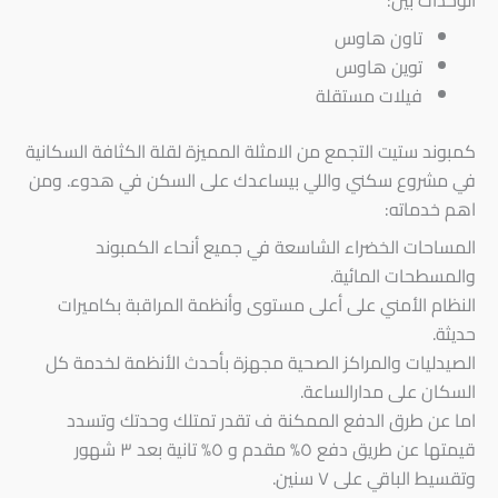
الوحدات بين:
تاون هاوس
توين هاوس
فيلات مستقلة
كمبوند ستيت التجمع من الامثلة المميزة لقلة الكثافة السكانية
في مشروع سكني واللي بيساعدك على السكن في هدوء. ومن
اهم خدماته:
المساحات الخضراء الشاسعة في جميع أنحاء الكمبوند
والمسطحات المائية.
النظام الأمني على أعلى مستوى وأنظمة المراقبة بكاميرات
حديثة.
الصيدليات والمراكز الصحية مجهزة بأحدث الأنظمة لخدمة كل
السكان على مدارالساعة.
اما عن طرق الدفع الممكنة ف تقدر تمتلك وحدتك وتسدد
قيمتها عن طريق دفع ٥% مقدم و ٥% تانية بعد ٣ شهور
وتقسيط الباقي على ٧ سنين.