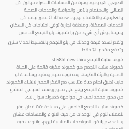
الطبيعي هو وجود وفرة من المساحات الخضراء حوالين كل
المباني والاهتمام بالأمن والمراقبة والخدمات الصحية
والتعليمية. والاهتمام بوجود Clubhouse مميز بيضم كل
الخدمات الممكنة، ومنطقة تجارية توفي احتياجات كل السكان
وميحتاجوش أي شيء من برا كمبوند يلو التجمع الخامس
وتقدر تسدد قيمة وحدتك في يلو التجمع بالتقسيط لحد ٧ سنين
وتدفع مقدم ١٠% فقط
كبوند ستيت التجمع stei8ht new cairo
كمبوند ستيت التجمع هو كمبوند فكرته قائمة على الحياة
الصحية والبيئة النظيفة، وده توجه مهم ومفيد بيساعدك لو
حابب تطبق نظام حياة متناسب مع الفكر المميز لانشاء الكمبوند.
كمبوند ستيت التجمع بيقع على محور يوسف السباعي المتفرع
من محور محمد نجيب في مواجهة كمبوند سوان ليك.
كمبوند ستيت التجمع الخامس على مساحة ٥٥٠ فدان وفر
للعملاء تنوع في الوحدات من حيث الانواع والمساحات عشان
يساعدهم يلاقوا المواصفات المناسبة ليهم، واتنوعت فيه