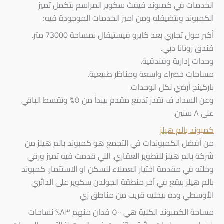
الخدمات في كمبوند فيفث سكوير المراسم بتكمل تميز
الكمبوند وبتضيفله ومن اميز الخدمات الموجودة فيه:
أكبر مول تجاري بعد كايرو فيستيفال بمساحة 73000 متر.
فندق روتانا دبي.
وحدات إدارية وفندقية.
مساحات خضراء واسعة ومناظر طبيعية.
باركينج أرضي لكل الوحدات.
وعن السداد ف تقدر تدفع مقدم بيبدأ من ٥% وتقسط الباقي
على ٨ سنين.
كمبوند بالم هيلز
من أفضل الكمبوندات في التجمع هو كمبوند بالم هيلز من
شركة بالم هيلز للتطوير العقاري. اللي قدمت فيه تميز ورقي
وخلته في مقدمة اختيار العملاء للسكن او الاستثمار. كمبوند
بالم هيلز بيقع في آخر منطقة الجولدن سكوير على الدائري
الأوسطي وده بيخليه قريب من مناطق زي
مساحة الكمبوند الكلية هي ٥٠٠ فدان منهم ٨٣% نساحات