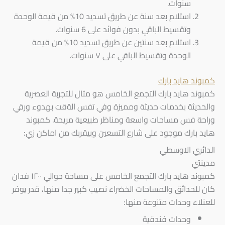
سنوات.
استلام بعد سنة عن طريق تسديد 10% من قيمة الوحدة
وتقسيط الباقي بدون فوائد على 6 سنوات.
استلام بعد سنتين عن طريق تسديد 10% من قيمة
الوحدة وتقسيط الباقي على ٧ سنوات.
كمبوند هايد بارك
كمبوند هايد بارك التجمع الخامس هو مثال للتجربة العصرية
والحديثة بخدمات حديثة ومميزة وفي تفس الةقت بهدوء ورقي
وراحة فس مساحات واسعة ومناظر طبيعية مريحة. كمبوند
هايد بارك موجود على شارع التسعين وبيقربك من اماكن زي:
الدائري الاوسطي
مدينتي
كمبوند هايد بارك التجمع الخامس على مساحة حوالي ١٢٠٠ فدان
كان للحدائق والمساحات الخضراء نصيب كبير جدا منها، قدر يوفر
للعنلاء وحدات متنوعة منها:
وحدات فندقية