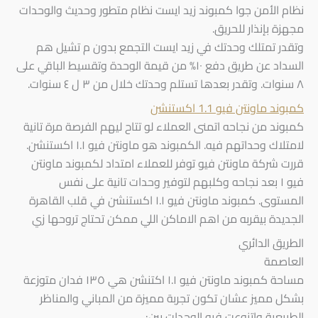
نظام الأمن جوا كمبوند زيد ايست نظام متطور وحديث والوحدات
مجهزة بإنذار للحريق.
وتقدر تمتلك وحدتك في زيد ايست التجمع بدون م تشيل هم
السداد عن طريق دفع ١٠% من قيمة الوحدة وتقسيط الباقي على
٨ سنوات. وتقدر بعدها تستلم وحدتك خلال من ٣ ل ٤ سنوات.
كمبوند ماونتن فيو 1.1 اكستنشن
كمبوند من نجاحه اتمنى العملاء لو تتاح ليهم الفرصة مرة تانية
لامتلاك وحداتهم فيه. الكمبوند هو ماونتن فيو ١.١ اكستنشن.
قررت شركة ماونتن فيو توفر للعملاء امتداد لكمبوند ماونتن
فيو ١ بعد نجاحه وكلبهم لتوفير وحدات تانية على نفس
المستوى. كمبوند ماونتن فيو ١.١ اكستنشن في قلب القاهرة
الجديدة بيقربه من اهم الاماكن اللي ممكن تحتاج تروحها زي
الطريق الدائري
‏العاصمة
‏مساحة كمبوند ماونتن فيو ١.١ اكتنشن هي ١٣٥ فدان متوزعة
بشكل مميز عشان تكون تجربة مميزة من المباني والمناظر
الطبيعية واتنوعت فيه الوحدات بين: