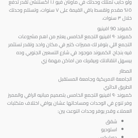
‏ولو حابب تمتلك وحدتك في ماونتن فيو ١.١ اكستنشن تقدر تدفع
١٥% مقدم وتقسط باقي القيمة على ٧ سنوات، وتستلم وحدتك
خلال ٣ سنوات.
كمبوند 90 افينيو
‏كمبوند ٩٠ افينيو التجمع الخامس يعتبر من اهم مشروعات
التجمع اللي بتوفر لك مميزات كتير في مكان واحد وتقدر تستثمر
فيه بنجاح. الكمبوند موجود في شارع التسعين الجنوبي وده
بيسهل انتقالاتك وبيقربك من اماكن مهمة زي
‏المطار
‏الجامعة الامريكية وجامعة المستقبل
‏الطريق الدائري
كمبوند ٩٠ افينيو التجمع الخامس بتصميم مبانيه الراقي والمميز
وفر تنوع في الوحدات ومساحاتها عشان يوافي اختلاف متكلبات
العملاء وقدر يوفر وحدات اتنوعت بين:
‏شقق
‏استوديو
‏دوبليكس