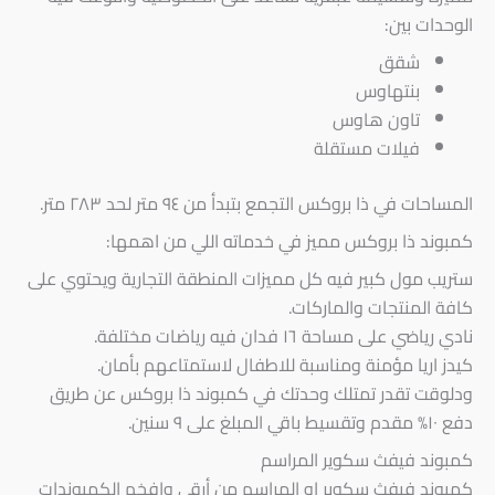
الوحدات بين:
شقق
بنتهاوس
تاون هاوس
فيلات مستقلة
المساحات في ذا بروكس التجمع بتبدأ من ٩٤ متر لحد ٢٨٣ متر.
كمبوند ذا بروكس مميز في خدماته اللي من اهمها:
ستريب مول كبير فيه كل مميزات المنطقة التجارية ويحتوي على
كافة المنتجات والماركات.
نادي رياضي على مساحة ١٦ فدان فيه رياضات مختلفة.
كيدز اريا مؤمنة ومناسبة للاطفال لاستمتاعهم بأمان.
ودلوقت تقدر تمتلك وحدتك في كمبوند ذا بروكس عن طريق
دفع ١٠% مقدم وتقسيط باقي المبلغ على ٩ سنين.
كمبوند فيفث سكوير المراسم
كمبوند فيفث سكوير او المراسم من أرقى وافخم الكمبوندات