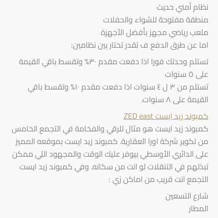
نظام أمني حديث
منطقة مفتوحة للشواء والحفلات
ملعب رياضي مجهز بأفضل الأجهزة
اما عن طرق الدفع ف تقدر تختار بين نظامين:
تستلم وحدتك فورا اذا دفعت مقدم ٣٠% وتقسط باقي القيمة
على ٥ سنوات
تستلم من ٣ ل ٤ سنوات اذا دفعت مقدم ١٠% وتقسط باقي
القيمة على ٨ سنوات.
كمبوند زيد ايست ZED east
كمبوند زيد ايست هو مثال للرقي والفخامة في التجمع الخامس
من تكوير شركة اورا العقارية. كمبوند زيد ايست بموقعه المميز
على الدائري الأوسطي بيوفر عليك الوقت والمجهود اللي ممكن
تبذلهم في التنقلات لو انت من سكانه. وفي كمبوند زيد ايست
التجمع انت قريب من اماكن زي :
شارع التسعين
المطار