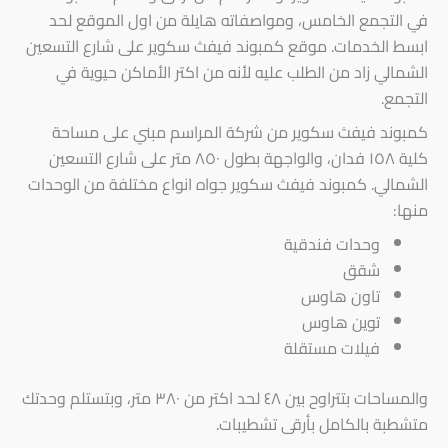
في التجمع الخامس، ومواصفاته هايلة من اول الموقع لحد
ابسط الخدمات. موقع كمبوند فيفث سكوير على شارع التسعين
الشمالي زاد من الطلب عليه لأنه من اكتر الأماكن حيوية في
التجمع.
كمبوند فيفث سكوير من شركة المراسم مبني على مساحة
كلية ١٥٨ فدان، والواجهة بطول ٨٥٠ متر على شارع التسعين
الشمالي. كمبوند فيفث سكوير جواه انواع مختلفة من الوحدات
منها:
وحدات فندقية
شقق
تاون هاوس
توين هاوس
فيلات مستقلة
والمساحات بتتراوح بين ٤٨ لحد اكتر من ٣٨٠ متر، وبتستلم وحدتك
متشطبة بالكامل بأرقى تشطيبات.