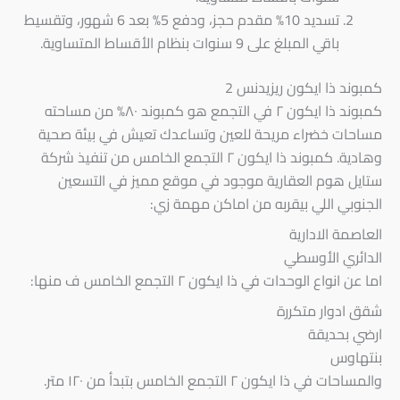
تسديد 10% مقدم حجز، ودفع 5% بعد 6 شهور، وتقسيط
باقي المبلغ على 9 سنوات بنظام الأقساط المتساوية.
كمبوند ذا ايكون ريزيدنس 2
كمبوند ذا ايكون ٢ في التجمع هو كمبوند ٨٠% من مساحته
مساحات خضراء مريحة للعين وتساعدك تعيش في بيئة صحية
وهادية. كمبوند ذا ايكون ٢ التجمع الخامس من تنفيذ شركة
ستايل هوم العقارية موجود في موقع مميز في التسعين
الجنوبي اللي بيقربه من اماكن مهمة زي:
العاصمة الادارية
الدائري الأوسطي
اما عن انواع الوحدات في ذا ايكون ٢ التجمع الخامس ف منها:
شقق ادوار متكررة
ارضي بحديقة
بنتهاوس
والمساحات في ذا ايكون ٢ التجمع الخامس بتبدأ من ١٢٠ متر.