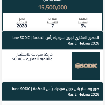
15,500,000
الدفعة
سنوات
تاريخ
المقدمة
التقسيط
الاستلام
2028
7
5%
المطور العقاري لجون سوديك رأس الحكمة | June SODIC
Ras El Hekma 2026
شركة سوديك للاستثمار
والتنمية العقارية – SODIC
صور وماستر بلان جون سوديك رأس الحكمة | June SODIC
Ras El Hekma 2026