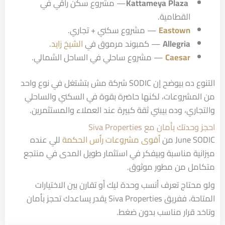
Kattameya Plaza
— مشروع سكن راقي في
القطامية.
Eastown
— مشروع سكني + تجاري.
Allegria
— كمبوند مرموق في
الشيخ زايد
.
Caesar
— مشروع ساحلي في الساحل الشمالي.
التنوع ده بيوضح إن SODIC شركة مش بتشتغل في نوع واحد
من المشروعات، لكنها حاضرة بقوة في السكني والساحلي
والتجاري، وده بيبني ثقة كبيرة عند العملاء والمستثمرين.
احجز وحدتك بأمان مع Siva Properties
June SODIC من
أقوى مشروعات رأس الحكمة
للي عنده
ميزانية مناسبة وبيفكر في استثمار طويل المدى في منتجع
متكامل من مطور موثوق.
ولو محتاج تعرف أنسب وحدة ليك أو تقارن بين الاختيارات
المتاحة، ففريق Siva Properties يقدر يساعدك تحجز بأمان
وتاخد قرار مناسب بدون ضغط.