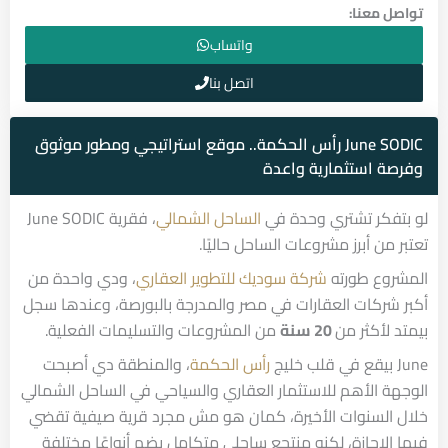
تواصل معنا:
واتساب
اتصل بنا
June SODIC رأس الحكمة.. موقع استراتيجي ومطور موثوق
وفرصة استثمارية واعدة
لو بتفكر تشتري وحدة في
الساحل الشمالي
، فقرية June SODIC
تعتبر من أبرز مشروعات الساحل حاليًا.
المشروع طورته
شركة سوديك للتطوير العقاري
، ودي واحدة من
أكبر شركات العقارات في مصر والمدرجة بالبورصة، وعندها سجل
بيمتد لأكثر من
20 سنة
من المشروعات والتسليمات الفعلية.
June بيقع في قلب خليج
رأس الحكمة
، والمنطقة دي أصبحت
الوجهة الأهم للاستثمار العقاري والسياحي في الساحل الشمالي
خلال السنوات الأخيرة، كمان هو مش مجرد قرية صيفية تقضي
فيها الإجازة، لكنه منتجع ساحلي متكامل يضم أنواعًا مختلفة