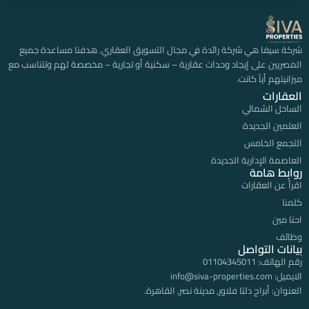
شركة سيفا هي شركة رائدة في مجال التسويق العقاري. هدفنا مساعدة جميع
المصريين على إيجاد وحدات عقارية – سكنية أو تجارية – مخصصة لهم وتتناسب مع
ميزانيتهم أياً كانت.
العقارات
الساحل الشمالي
العلمين الجديدة
التجمع الخامس
العاصمة الإدارية الجديدة
روابط هامة
اقرأ عن العقارات
كلمنا
احنا مين
وظائف
بيانات التواصل
رقم الهاتف:
01104345011
الايميل:
info@siva-properties.com
العنوان:
أبراج دلتا فلاور, مدينة نصر, القاهرة.