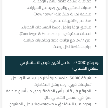
حمامات سباحة خاصة لبعض الوحدات.
ممرات للمشي والجري بعيد عن السيارات.
منطقة تجارية متكاملة (Downtown).
مطاعم وكافيهات عالمية.
مناطق يوغا وتأمل وسط المساحات الخضراء.
خدمات فندقية (Concierge & Housekeeping).
أمن 24/7 مع بوابات ذكية وكاميرات مراقبة.
جراجات خاصة لكل وحدة.
ليه يعتبر June SODIC من أقوى فرص الاستثمار في
الساحل الشمالي؟
شركة SODIC
: عندها خبرة أكتر من
20 سنة
وسجل
تسليمات قوي: وده بيقلل المخاطرة.
الموقع في قلب رأس الحكمة:
ودي من أسرع منطقة
نموًا في الساحل الشمالي حاليًا.
وجود مارينا + فندق + Downtown:
بيخلي المشروع