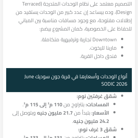
التصميم معتمد على نظام الوحدات المتدرجة (Terraced
Design)، وده بيساعد إن عدد كبير من الوحدات يستفيد من
إطلالات مفتوحة، مع وجود مسافات مناسبة بين المباني
للحفاظ على الخصوصية، كمان المشروع بيضم:
Downtown تجارية وترفيهية متكاملة.
مارينا لليخوت.
فندق داخل القرية.
أنواع الوحدات وأسعارها في قرية جون سوديك June
SODIC 2026
شقق غرفتين نوم:
المساحات:
بتتراوح من
110 م² إلى 115 م²
.
الأسعار:
بتبدأ من
21.7 مليون جنيه
وبتوصل إلى
24.2 مليون جنيه
.
شقق 3 غرف نوم:
المساحات:
بتتراوح من
131 م² إلى 133 م²
.