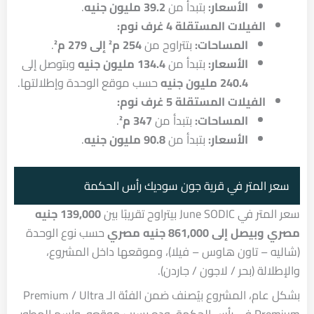
الأسعار:
بتبدأ من
39.2 مليون جنيه
.
الفيلات المستقلة 4 غرف نوم:
المساحات:
بتتراوح من
254 م² إلى 279 م²
.
الأسعار:
بتبدأ من
134.4 مليون جنيه
وبتوصل إلى
240.4 مليون جنيه
حسب موقع الوحدة وإطلالتها.
الفيلات المستقلة 5 غرف نوم:
المساحات:
بتبدأ من
347 م²
.
الأسعار:
بتبدأ من
90.8 مليون جنيه
.
سعر المتر في قرية جون سوديك رأس الحكمة
سعر المتر في June SODIC بيتراوح تقريبًا بين
139,000 جنيه
مصري
وبيصل إلى
861,000 جنيه مصري
حسب نوع الوحدة
(شاليه – تاون هاوس – فيلا)، وموقعها داخل المشروع،
والإطلالة (بحر / لاجون / جاردن).
بشكل عام، المشروع بيُصنف ضمن الفئة الـ Premium / Ultra
Premium في رأس الحكمة، وده بسبب موقعه، واسم المطور،