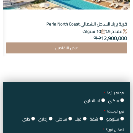
قرية بيرلا الساحل الشمالي Perla North Coast
مقدم 5%
10 سنوات
12,900,000
جنيه
عرض التفاصيل
مهتم بـ أيه؟
سكني
استثماري
نوع الوحدة؟
ستوديو
شقة
فيلا
ساحلي
إداري
طبي
المكان فين؟