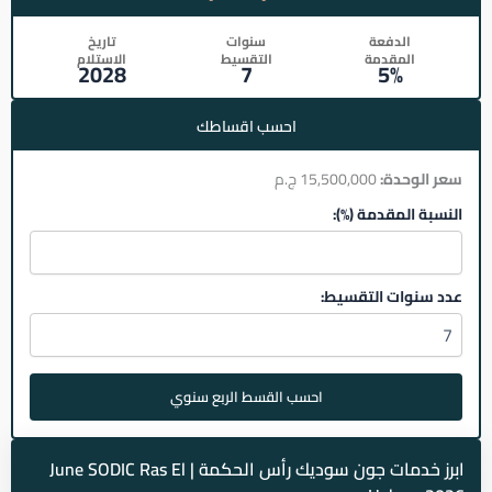
الدفعة
سنوات
تاريخ
المقدمة
التقسيط
الاستلام
2028
7
5%
احسب اقساطك
سعر الوحدة:
15,500,000 ج.م
النسبة المقدمة (%):
عدد سنوات التقسيط:
احسب القسط الربع سنوي
ابرز خدمات جون سوديك رأس الحكمة | June SODIC Ras El