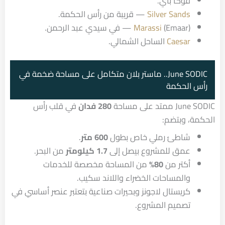
فوكا باي.
Silver Sands
— قريبة من رأس الحكمة.
(Emaar) — في سيدي عبد الرحمن.
Marassi
Caesar
الساحل الشمالي.
June SODIC.. ماستر بلان متكامل على مساحة ضخمة في
رأس الحكمة
June SODIC ممتد على مساحة
280 فدان
في قلب رأس
الحكمة، وبتضم:
شاطئ رملي خاص بطول
600 متر
.
عمق للمشروع بيصل إلى
1.7 كيلومتر
من البحر.
أكتر من
80%
من المساحة مخصصة للخدمات
والمساحات الخضراء واللاند سكيب.
كريستال لاجونز وبحيرات صناعية بتعتبر عنصر أساسي في
تصميم المشروع.