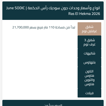
انواع وأسعار وحدات جون سوديك رأس الحكمة | June SODIC
Ras El Hekma 2026
شقق
تبدأ من مساحة 110 متر مربع بسعر 21,700,000
غرفتين نوم
شقق 3
غرف نوم
شاليهات
بنتهاوس
التاون
هاوس
والتوين
هاوس
فيلات
السعر يبدأ من