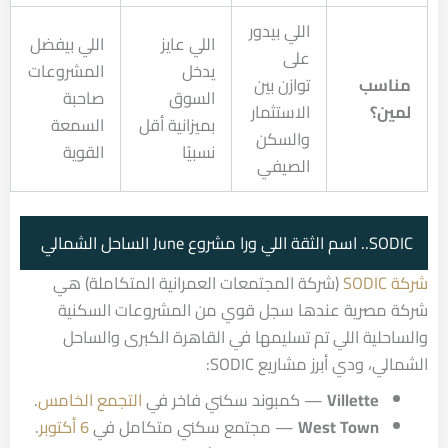
اللي بيدور
اللي عايز
اللي بيفضل
على
يدخل
المشروعات
مناسب
توازن بين
السوق
صاحبة
لمين؟
الاستثمار
بميزانية أقل
السمعة
والسكن
نسبيًا
القوية
الصيفي
SODIC.. اسم الثقة اللي ورا مشروع June الساحل الشمالي
شركة SODIC
(شركة المجتمعات العمرانية المتكاملة) هي
شركة مصرية عندها سجل قوي من المشروعات السكنية
والساحلية اللي تم تسليمها في القاهرة الكبرى والساحل
الشمالي، ودي أبرز مشاريع SODIC:
Villette
— كمبوند سكني فاخر في
التجمع الخامس
.
West Town
— مجتمع سكني متكامل في
6 أكتوبر
.