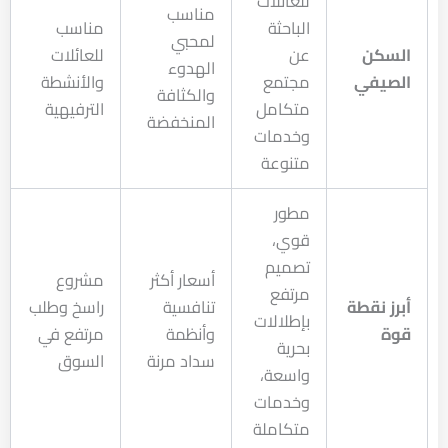
للعائلات
مناسب
الباحثة
مناسب
لمحبي
السكن
عن
للعائلات
الهدوء
الصيفي
مجتمع
والأنشطة
والكثافة
متكامل
الترفيهية
المنخفضة
وخدمات
متنوعة
مطور
قوي،
تصميم
أسعار أكثر
مشروع
مرتفع
أبرز نقطة
تنافسية
راسخ وطلب
بإطلالات
قوة
وأنظمة
مرتفع في
بحرية
سداد مرنة
السوق
واسعة،
وخدمات
متكاملة