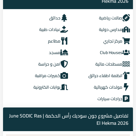
Hekma 2026
صالات رياضية
حدائق
مدارس دولية
عيادات طبية
مركز تجاري
مطاعم
Club Houses
مسجد
مسطحات مائية
امن و حراسة
انظمة اطفاء حرائق
كميرات مراقبة
مولدات كهربائية
بوابات الكترونية
جراجات سيارات
تفاصيل مشروع جون سوديك رأس الحكمة | June SODIC Ras
El Hekma 2026