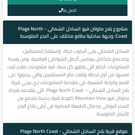
اتصل بنا
مشروع بلاج ماونتن فيو الساحل الشمالي - Plage North
Coast: وجهة ساحلية بطابع مختلف على البحر المتوسط
الساحل الشمالي بقى أسلوب حياة، واستثمار للمستقبل،
ومجتمع متكامل بينافس أجمل الشواطئ العالمية. ومن وسط
المشروعات الكتير اللي بتظهر كل سنة، فيه مشروعات بتقدر تثبت
نفسها من أول لحظة وتلفت نظر المستثمرين واللي بيدوروا على
التميز والراحة النفسية. في مقدمة المشروعات دي بيجي قرية
بلاج الساحل الشمالي – Plage North Coast، اللي بتقدمه شركة
ماونتن فيو Mountain View كلوحة فنية جديدة بتجمع بين
السحر اليوناني وجمال الطبيعة المصرية في أرقى بقاع البحر
الأبيض المتوسط.
موقع قرية بلاج الساحل الشمالي - Plage North Coast