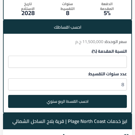
الدفعة
سنوات
تاريخ
المقدمة
التقسيط
الاستلام
2028
8
5%
احسب اقساطك
سعر الوحدة:
11,500,000 ج.م
النسبة المقدمة (%):
عدد سنوات التقسيط:
احسب القسط الربع سنوي
ابرز خدمات Plage North Coast | قرية بلاج الساحل الشمالي