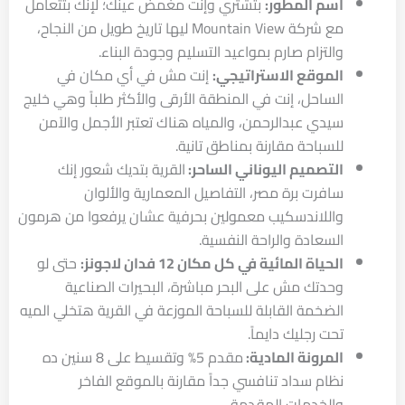
اسم المطور:
بتشتري وإنت مغمض عينك؛ لإنك بتتعامل
مع شركة Mountain View ليها تاريخ طويل من النجاح،
والتزام صارم بمواعيد التسليم وجودة البناء.
الموقع الاستراتيجي:
إنت مش في أي مكان في
الساحل، إنت في المنطقة الأرقى والأكثر طلباً وهي خليج
سيدي عبدالرحمن، والمياه هناك تعتبر الأجمل والآمن
للسباحة مقارنة بمناطق تانية.
التصميم اليوناني الساحر:
القرية بتديك شعور إنك
سافرت برة مصر، التفاصيل المعمارية والألوان
واللاندسكيب معمولين بحرفية عشان يرفعوا من هرمون
السعادة والراحة النفسية.
الحياة المائية في كل مكان 12 فدان لاجونز:
حتى لو
وحدتك مش على البحر مباشرة، البحيرات الصناعية
الضخمة القابلة للسباحة الموزعة في القرية هتخلي الميه
تحت رجليك دايماً.
المرونة المادية:
مقدم 5% وتقسيط على 8 سنين ده
نظام سداد تنافسي جداً مقارنة بالموقع الفاخر
والخدمات المقدمة.