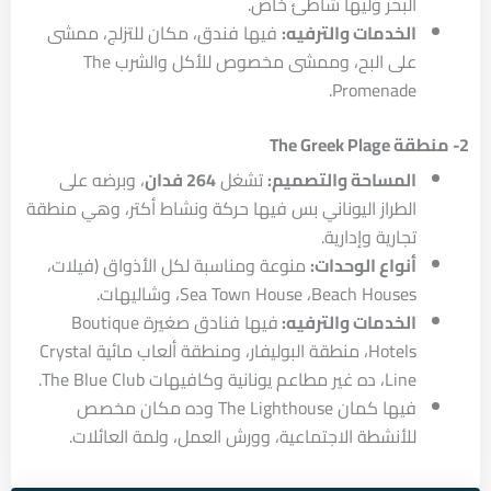
البحر وليها شاطئ خاص.
الخدمات والترفيه:
فيها فندق، مكان للتزلج، ممشى
على البح، وممشى مخصوص للأكل والشرب The
Promenade.
2- منطقة The Greek Plage
المساحة والتصميم:
تشغل
264 فدان
، وبرضه على
الطراز اليوناني بس فيها حركة ونشاط أكتر، وهي منطقة
تجارية وإدارية.
أنواع الوحدات:
منوعة ومناسبة لكل الأذواق (فيلات،
Sea Town House ،Beach Houses، وشاليهات.
الخدمات والترفيه:
فيها فنادق صغيرة Boutique
Hotels، منطقة البوليفار، ومنطقة ألعاب مائية Crystal
Line، ده غير مطاعم يونانية وكافيهات The Blue Club.
فيها كمان The Lighthouse وده مكان مخصص
للأنشطة الاجتماعية، وورش العمل، ولمة العائلات.