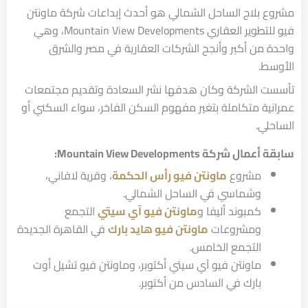
مشروع بلاج الساحل الشمالي هو أحدث إبداعات شركة ماونتن
فيو للتطوير العقاري Mountain View Developments، وهي
واحدة من أكبر وأنجح الشركات العقارية في مصر والشرق
الأوسط.
تأسست الشركة وكان هدفها نشر السعادة وتقديم مجتمعات
عمرانية متكاملة بتغير مفهوم السكن الفاخر، سواء السكني أو
الساحلي.
سابقة أعمال شركة Mountain View Developments:
مشروع
ماونتن فيو رأس الحكمة
، وقرية لافاني،
وشماسي في الساحل الشمالي.
كمبوند أليفا و
ماونتن فيو آي سيتي
التجمع
ومشروعات
ماونتن فيو هايد بارك
في القاهرة الجديدة
التجمع الخامس.
ماونتن فيو آي سيتي أكتوبر، وماونتن فيو تشيل أوت
بارك في السادس من أكتوبر.