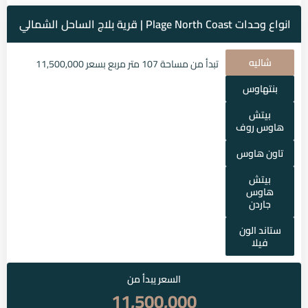
انواع وحدات Plage North Coast | قرية بلاج الساحل الشمالي
شاليه
تبدأ من مساحة 107 متر مربع بسعر 11,500,000
بنتهاوس
بيتش
هاوس روف
تاون هاوس
بيتش
هاوس
جاردن
ستاند الون
فيلا
السعر يبدأ من
11,500,000