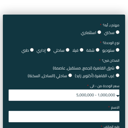
مهتم بـ أيه؟
سكني
استثماري
نوع الوحدة؟
ستوديو
شقة
فيلا
ساحلي
إداري
طبي
المكان فين؟
شرق القاهرة (تجمع, مستقبل, عاصمة)
غرب القاهرة (أكتوبر, زايد)
ساحلي (الساحل, السخنة)
سعر الوحدة من - الى
الاسم
رقم الهاتف