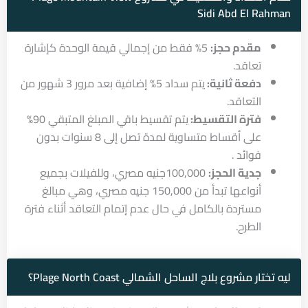
Sidi Abd El Rahman
مقدم حجز:
5% فقط من إجمالي قيمة الوحدة كإشارة
تعاقد.
دفعة ثانية:
يتم سداد 5% إضافية بعد مرور 3 شهور من
التعاقد.
فترة التقسيط:
يتم تقسيط باقي المبلغ المتبقي 90%
على أقساط متساوية لمدة تصل إلى 8 سنوات بدون
فوائد .
جدية الحجز:
100,000جنيه مصري، وللفيلات بجميع
أنواعها تبدأ من 150,000 جنيه مصري، وهي مبالغ
مستردة بالكامل في حال عدم إتمام التعاقد أثناء فترة
الطرح.
ليه تختار مشروع بلاج الساحل الشمالي Plage North Coast؟