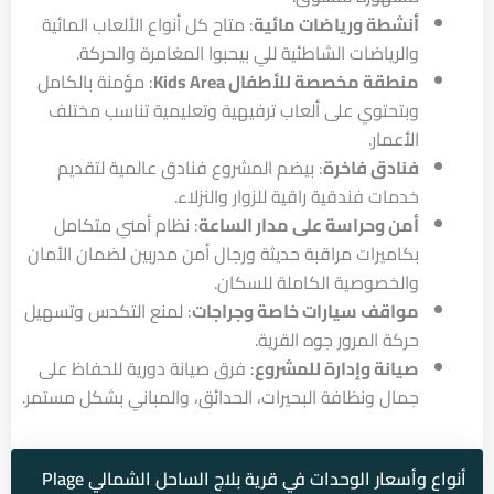
أنشطة ورياضات مائية
: متاح كل أنواع الألعاب المائية
والرياضات الشاطئية للي بيحبوا المغامرة والحركة.
منطقة مخصصة للأطفال Kids Area
: مؤمنة بالكامل
وبتحتوي على ألعاب ترفيهية وتعليمية تناسب مختلف
الأعمار.
فنادق فاخرة
: بيضم المشروع فنادق عالمية لتقديم
خدمات فندقية راقية للزوار والنزلاء.
أمن وحراسة على مدار الساعة
: نظام أمني متكامل
بكاميرات مراقبة حديثة ورجال أمن مدربين لضمان الأمان
والخصوصية الكاملة للسكان.
مواقف سيارات خاصة وجراجات
: لمنع التكدس وتسهيل
حركة المرور جوه القرية.
صيانة وإدارة للمشروع
: فرق صيانة دورية للحفاظ على
جمال ونظافة البحيرات، الحدائق، والمباني بشكل مستمر.
أنواع وأسعار الوحدات في قرية بلاج الساحل الشمالي Plage