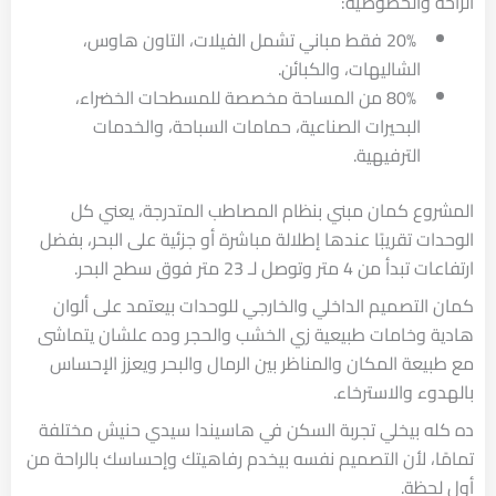
الراحة والخصوصية:
20% فقط مباني تشمل الفيلات، التاون هاوس،
الشاليهات، والكبائن.
80% من المساحة مخصصة للمسطحات الخضراء،
البحيرات الصناعية، حمامات السباحة، والخدمات
الترفيهية.
المشروع كمان مبني بنظام المصاطب المتدرجة، يعني كل
الوحدات تقريبًا عندها إطلالة مباشرة أو جزئية على البحر، بفضل
ارتفاعات تبدأ من 4 متر وتوصل لـ 23 متر فوق سطح البحر.
كمان التصميم الداخلي والخارجي للوحدات بيعتمد على ألوان
هادية وخامات طبيعية زي الخشب والحجر وده علشان يتماشى
مع طبيعة المكان والمناظر بين الرمال والبحر ويعزز الإحساس
بالهدوء والاسترخاء.
ده كله بيخلي تجربة السكن في هاسيندا سيدي حنيش مختلفة
تمامًا، لأن التصميم نفسه بيخدم رفاهيتك وإحساسك بالراحة من
أول لحظة.