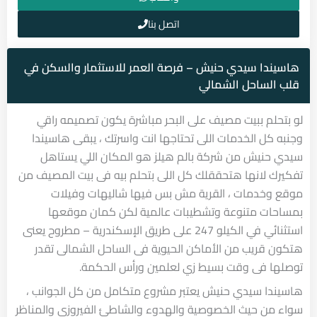
اتصل بنا
هاسيندا سيدي حنيش – فرصة العمر للاستثمار والسكن في
قلب الساحل الشمالي
لو بتحلم ببيت مصيف على البحر مباشرة يكون تصميمه راقي
وجنبه كل الخدمات اللى تحتاجها انت واسرتك ، يبقى هاسيندا
سيدي حنيش من شركة بالم هيلز هو المكان اللي يستاهل
تفكيرك لانها هتحققلك كل اللى بتحلم بيه فى بيت المصيف من
موقع وخدمات ، القرية مش بس فيها شاليهات وفيلات
بمساحات متنوعة وتشطيبات عالمية لكن كمان موقعها
استثنائي في الكيلو 247 على طريق الإسكندرية – مطروح يعنى
هتكون قريب من الأماكن الحيوية فى الساحل الشمالى تقدر
توصلها فى وقت بسيط زي لعلمين ورأس الحكمة.
هاسيندا سيدي حنيش يعتبر مشروع متكامل من كل الجوانب ،
سواء من حيث الخصوصية والهدوء والشاطئ الفيروزي والمناظر