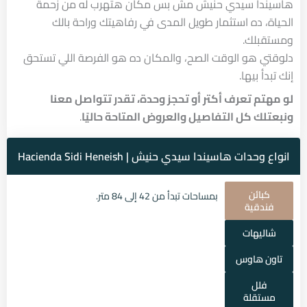
هاسيندا سيدي حنيش مش بس مكان هتهرب له من زحمة
الحياة، ده استثمار طويل المدى في رفاهيتك وراحة بالك
ومستقبلك.
دلوقتي هو الوقت الصح، والمكان ده هو الفرصة اللي تستحق
إنك تبدأ بيها.
لو مهتم تعرف أكتر أو تحجز وحدة، تقدر تتواصل معنا
ونبعتلك كل التفاصيل والعروض المتاحة حاليًا
.
انواع وحدات هاسيندا سيدي حنيش | Hacienda Sidi Heneish
كبائن
بمساحات تبدأ من 42 إلى 84 متر.
فندقية
شاليهات
تاون هاوس
فلل
مستقلة