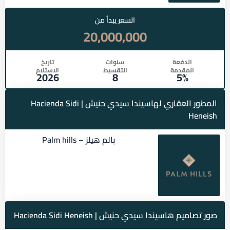
السعر يبدأ من
20,000,000
الدفعة
سنوات
تاريخ
المقدمة
التقسيط
الاستلام
2026
8
5%
المطور العقاري لهاسيندا سيدي حنيش | Hacienda Sidi
Heneish
بالم هيلز – Palm hills
صور تصاميم هاسيندا سيدي حنيش | Hacienda Sidi Heneish