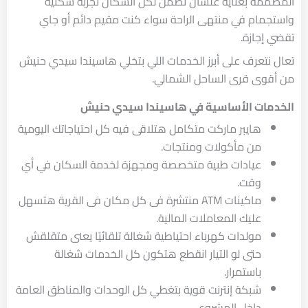
المصممة بعناية علشان تضمن لكل السكان تجربة سكنية
واستجمام في منتهى الراحة سواء كنت مقيم دائم أو جاي
تقضي إجازة.
تعال نتعرف على أبرز الخدمات اللي بتخلي هاسيندا سيدي حنيش
من أقوى قرى الساحل الشمالي.
الخدمات الأساسية في هاسيندا سيدي حنيش
هايبر ماركت متكامل هتلاقى فيه كل احتياجاتك اليومية
من مأكولات ومنتجات.
عيادات طبية متخصصة ومجهزة لخدمة السكان في أي
وقت.
ماكينات ATM منتشرة فى كل مكان فى القرية هتسهل
عليك المعاملات المالية.
مولدات كهرباء احتياطية شغالة تلقائيًا يعنى متقلقش
حتى لو التيار انقطع هتكون كل الخدمات شغالة
باستمرار.
شبكة إنترنت قوية بتغطي كل الوحدات والمناطق العامة
داخل المشروع