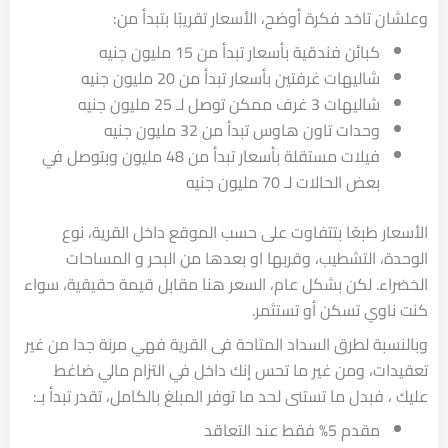
وعلشان تاخد فكرة أوضح، الأسعار تقريبًا بتبدأ من:
كبائن فندقية بأسعار تبدأ من 15 مليون جنيه
شاليهات غرفتين بأسعار تبدأ من 20 مليون جنيه
شاليهات 3 غرف ممكن توصل لـ 25 مليون جنيه
وحدات تاون هاوس تبدأ من 32 مليون جنيه
فيلات مستقلة بأسعار تبدأ من 48 مليون وبتوصل في
بعض الحالات لـ 70 مليون جنيه
الأسعار طبعًا بتتفاوت على حسب الموقع داخل القرية، نوع
الوحدة، التشطيب، وقربها او بعدها من البحر و المساحات
الخضراء. لكن بشكل عام، السعر هنا مقابل قيمة حقيقية، سواء
كنت ناوي تسكن أو تستثمر.
وبالنسبة لطرق السداد المتاحة فى القرية فهي مرنة جدا من غير
تعقيدات، ومن غير ما تحس إنك داخل في التزام مالي ضاغط
عليك ، فبدل ما تستنى لحد ما توفر المبلغ بالكامل، تقدر تبدأ بـ:
مقدم 5% فقط عند التعاقد