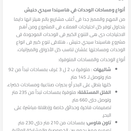
أنواع ومساحات الوحدات في هاسيندا سيدي حنيش
من المهم والمميز جدا فى أغلب مشاريع بالم هيلز انها دايما
بتحاول توفر كل احتياجات العملاء فى المشروع ومن أهم
الاحتياجات دى هى التنوع الكبير فى الوحدات الموجودة فى
مشروع هاسيندا سيدي حنيش ، هتلاقى تنوع كبير فى انواع
الوحدات ومساحتها علشان تناسب كل الأذواق والميزانيات.
أنواع الوحدات والمساحات المتوفرة:
شاليهات
: متوفرة ب 2 ل 3 غرف بمساحات تبدأ من 92
متر وتوصل لـ 145 متر.
كلها بتطل على البحر أو بحيرات صناعية ومساحات خضراء.
الفلل المستقلة:
متوفرة بمساحات تبدأ من 235 متر
وتوصل حتى 660 متر.
تصميمات فاخرة وحدائق خاصة وإطلالة مباشرة على
البحر.
تاون هاوس:
بمساحات من 210 متر حتى 230 متر.
تصميم مميز يجمع بين الخصوصية والمشاركة العائلية.