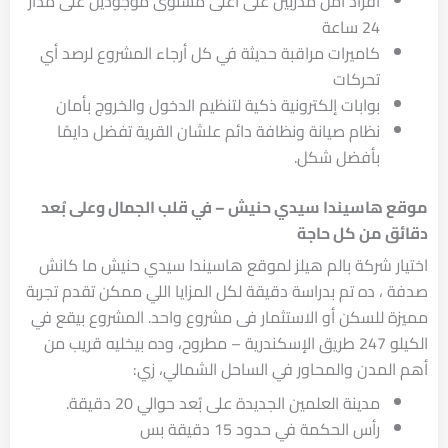
أفراد أمن مدربين على أعلى مستوى موجودين على مدار
24 ساعة
كاميرات مراقبة حديثة في كل أرجاء المشروع لرصد أي
تحركات
بوابات إلكترونية ذكية لتنظيم الدخول والخروج بأمان
نظام صيانة ونظافة دائم علشان القرية تفضل دايمًا
بأفضل شكل.
موقع هاسيندا سيدي حنيش – في قلب الجمال وعلى بُعد
دقائق من كل حاجة
اختيار شركة بالم هيلز لموقع هاسيندا سيدي حنيش ما كانش
صدفة ، ده تم بدراسة دقيقة لكل المزايا اللي ممكن تقدم تجربة
مميزة للسكن أو الاستثمار فى مشروع واحد. المشروع بيقع في
الكيلو 247 طريق الإسكندرية – مطروح، وده بيخليه قريب من
أهم المدن والمحاور في الساحل الشمالي، زي:
مدينة العلمين الجديدة على بُعد حوالي 20 دقيقة.
رأس الحكمة في حدود 15 دقيقة بس