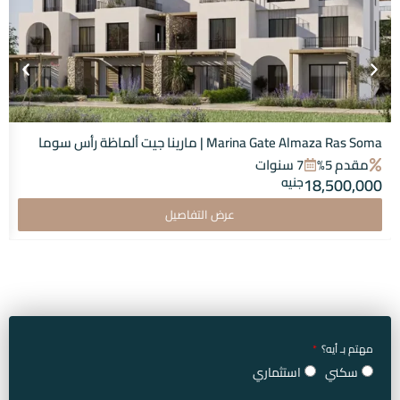
Marina Gate Almaza Ras Soma | مارينا جيت ألماظة رأس سوما
مقدم 5%
7 سنوات
18,500,000
جنيه
عرض التفاصيل
مهتم بـ أيه؟
سكني
استثماري