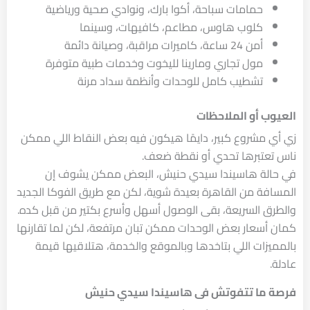
حمامات سباحة، أكوا بارك، ونوادي صحية ورياضية
كلوب هاوس، مطاعم، كافيهات، وسينما
أمن 24 ساعة، كاميرات مراقبة، وصيانة دائمة
مول تجاري ومارينا لليخوت وخدمات طبية متوفرة
تشطيب كامل للوحدات وأنظمة سداد مرنة
العيوب أو الملاحظات
زي أي مشروع كبير، دايمًا هيكون فيه بعض النقاط اللي ممكن
ناس تعتبرها تحدي أو نقطة ضعف.
في حالة هاسيندا سيدي حنيش، البعض ممكن يشوف إن
المسافة من القاهرة بعيدة شوية، لكن مع طريق الفوكا الجديد
والطرق السريعة، بقى الوصول أسهل وأسرع بكتير من قبل كده.
كمان أسعار بعض الوحدات ممكن تبان مرتفعة، لكن لما تقارنها
بالمميزات اللي بتاخدها وبالموقع والخدمة، هتلاقيها قيمة
عادلة.
فرصة ما تتفوتش فى هاسيندا سيدي حنيش