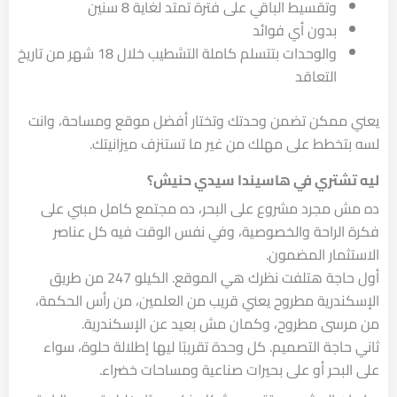
وتقسيط الباقي على فترة تمتد لغاية 8 سنين
بدون أي فوائد
والوحدات بتتسلم كاملة التشطيب خلال 18 شهر من تاريخ
التعاقد
يعني ممكن تضمن وحدتك وتختار أفضل موقع ومساحة، وانت
لسه بتخطط على مهلك من غير ما تستنزف ميزانيتك.
ليه تشتري في هاسيندا سيدي حنيش؟
ده مش مجرد مشروع على البحر، ده مجتمع كامل مبني على
فكرة الراحة والخصوصية، وفي نفس الوقت فيه كل عناصر
الاستثمار المضمون.
أول حاجة هتلفت نظرك هي الموقع. الكيلو 247 من طريق
الإسكندرية مطروح يعني قريب من العلمين، من رأس الحكمة،
من مرسى مطروح، وكمان مش بعيد عن الإسكندرية.
ثاني حاجة التصميم. كل وحدة تقريبًا ليها إطلالة حلوة، سواء
على البحر أو على بحيرات صناعية ومساحات خضراء.