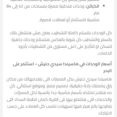
الكبائن:
وحدات فندقية مميزة بمساحات من 42 إلى 84
متر.
مناسبة للاستثمار أو لعطلات قصيرة.
كل الوحدات بتتسلم كاملة التشطيب، يعنى مش هتشغل بالك
بالسفر والتشطيب كل شوية بالعكس هتستلم وحدتك جاهزة
للسكن او للتأجير على اعلى مستوي من التشطيبات بأجود
الخامات.
أسعار الوحدات في هاسيندا سيدي حنيش – استثمر على
البحر
هاسيندا سيدي حنيش بكل المميزات اللى بتقدمهالك من مكان
راقٍ يضمنلك راحة حقيقية، تصميم مميز، وموقع استثنائي. كل
ده هتقدر تمتلكه بأسعار مناسبة جدا بالنسبة لكل المميزات
والخدمات اللى هتتمتع بيها فى القرية كمان انظمة السداد اللى
بتطرحها بالم هيلز فيها تسهيلات تناسب كل العملاء على حسب
احتياجك.