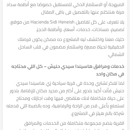
المبهجة أو الاستثمار الذكي للمستقبل خصوصًا مع أنظمة سداد
مرنة هنتكلم عنها بالتفصيل فى باقى المقال
يلا نتعرف على كل تفاصيل Hacienda Sidi Heneish من موقع،
تصميم، مساحات، خدمات، أسعار، وأنظمة الحجز.
خليك معنا واكتشف ليه المشروع ده ممكن يكون فرصتك
الحقيقية لحياة مميزة واستثمار مضمون في قلب الساحل
الشمالي.
خدمات ومرافق هاسيندا سيدي حنيش – كل اللي محتاجه
في مكان واحد
لما تفكر تشتري وحدة في قرية سياحية زي هاسيندا سيدي
حنيش فأنت أكيد بتدور على أكتر من مجرد مكان للإقامة. بتدور
على حياة متكاملة لانك هتقضى فيها وقت اجازتك ومحتاج
تستمتع بأعلى قدر من الراحة والرفاهية، وده بالضبط اللي قدمته
شركة بالم هيلز في المشروع.
القرية بتضم مجموعة متكاملة من الخدمات والمرافق