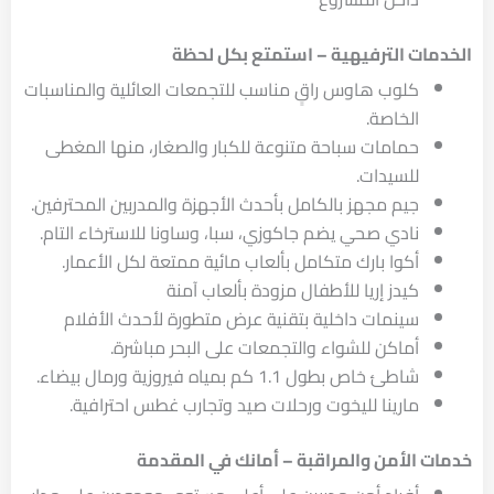
الخدمات الترفيهية – استمتع بكل لحظة
كلوب هاوس راقٍ مناسب للتجمعات العائلية والمناسبات
الخاصة.
حمامات سباحة متنوعة للكبار والصغار، منها المغطى
للسيدات.
جيم مجهز بالكامل بأحدث الأجهزة والمدربين المحترفين.
نادي صحي يضم جاكوزي، سبا، وساونا للاسترخاء التام.
أكوا بارك متكامل بألعاب مائية ممتعة لكل الأعمار.
كيدز إريا للأطفال مزودة بألعاب آمنة
سينمات داخلية بتقنية عرض متطورة لأحدث الأفلام
أماكن للشواء والتجمعات على البحر مباشرة.
شاطئ خاص بطول 1.1 كم بمياه فيروزية ورمال بيضاء.
مارينا لليخوت ورحلات صيد وتجارب غطس احترافية.
خدمات الأمن والمراقبة – أمانك في المقدمة