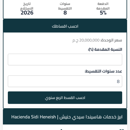
الدفعة
سنوات
تاريخ
المقدمة
التقسيط
الاستلام
2026
8
5%
احسب اقساطك
سعر الوحدة:
20,000,000 ج.م
النسبة المقدمة (%):
عدد سنوات التقسيط:
احسب القسط الربع سنوي
ابرز خدمات هاسيندا سيدي حنيش | Hacienda Sidi Heneish