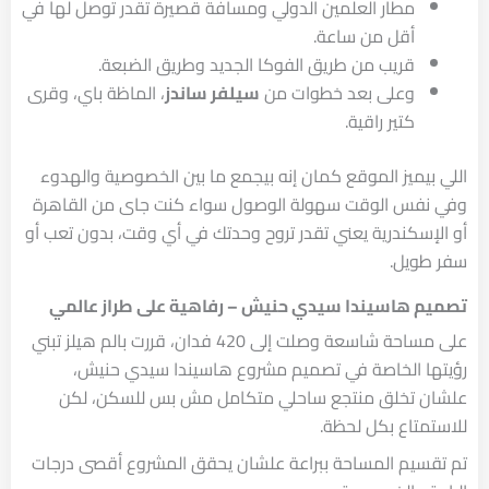
مطار العلمين الدولي ومسافة قصيرة تقدر توصل لها في
أقل من ساعة.
قريب من طريق الفوكا الجديد وطريق الضبعة.
وعلى بعد خطوات من
سيلفر ساندز
، الماظة باي، وقرى
كتير راقية.
اللي بيميز الموقع كمان إنه بيجمع ما بين الخصوصية والهدوء
وفي نفس الوقت سهولة الوصول سواء كنت جاى من القاهرة
أو الإسكندرية يعني تقدر تروح وحدتك في أي وقت، بدون تعب أو
سفر طويل.
تصميم هاسيندا سيدي حنيش – رفاهية على طراز عالمي
على مساحة شاسعة وصلت إلى 420 فدان، قررت بالم هيلز تبني
رؤيتها الخاصة في تصميم مشروع هاسيندا سيدي حنيش،
علشان تخلق منتجع ساحلي متكامل مش بس للسكن، لكن
للاستمتاع بكل لحظة.
تم تقسيم المساحة ببراعة علشان يحقق المشروع أقصى درجات