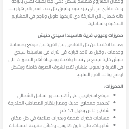
وكمان المشروع متقسم بشكل ذكي جدًا يخليك تحس بالراحة
وانت ماشي في أي جزء فيه. وفوق كل ده ، اسم بالم هيلز بحد
ذاته ضمان، لأن الشركة دي تاريخها طويل وناجح في المشاريع
السكنية والساحلية.
مميزات وعيوب قرية هاسيندا سيدي حنيش
بعد ما اتكلمنا عن كل التفاصيل عن القرية من موقع ومساحة
وخدمات ، وقبل ما تاخد قرارك فى شراء فى هاسيندا سيدي
حنيش خلينا نجمع فى نقاط واضحة وبسيطة أهم المميزات اللى
فى القرية والعيوب علشان تقدر تشوف الصورة كاملة وبشكل
اوضح وتاخد القرار السليم.
المميزات:
موقع استراتيجي على أهم محاور الساحل الشمالي
تصميم معماري حديث ومميز بنظام المصاطب المتدرجة
شاطئ خاص بطول 1.1 كم
مساحات خضراء ضخمة وبحيرات صناعية في كل مكان
شاليهات، فلل، تاون هاوس، وكبائن متنوعة المساحات