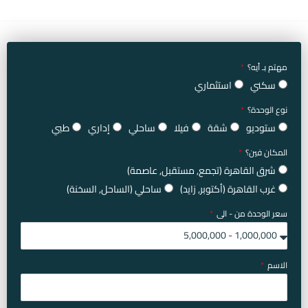
مهتم بـ أيه؟
سكني
استثماري
نوع الوحدة؟
ستوديو
شقة
فيلا
ساحلي
إداري
طبي
المكان فين؟
شرق القاهرة (تجمع, مستقبل, عاصمة)
غرب القاهرة (أكتوبر, زايد)
ساحلي (الساحل, السخنة)
سعر الوحدة من - الى
الاسم