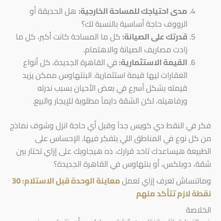
مدى احتياجك للمساحة الخارجية:
هل الحديقة أو
الرووف حاجة أساسية بالنسبة لك؟
قدرتك على الصيانة:
كل ما المساحة كانت أكبر، كل ما
زادت مصاريف الصيانة والاهتمام.
القيمة الاستثمارية:
في القاهرة الجديدة، كل أنواع
العقارات ليها قيمة استثمارية. البنتهاوس ممكن يزيد
قيمته بشكل أسرع في بعض الأحيان بسبب ندرته
ورفاهيته، لكن الشقة دايماً مطلوبة للإيجار والبيع.
فكر في النقط دي كويس جداً وقبل أي حاجة انزل وشوف نماذج
من كل نوع في المناطق اللي بتفكر فيها. الإحساس على
الطبيعة هيساعدك تاخد قرارك. ده هيجاوبك على إزاي تختار بين
شقة، دوبلكس، أو بنتهاوس في القاهرة الجديدة؟
وماتنساش تعرف إزاي تعمل
معاينة الوحدة قبل الاستلام: 30
نقطة لازم تتأكد منهم
الخلاصة