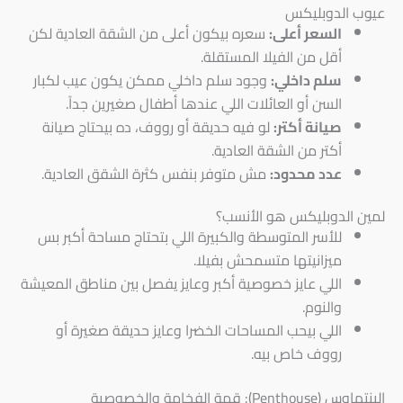
عيوب الدوبليكس
السعر أعلى:
سعره بيكون أعلى من الشقة العادية لكن
أقل من الفيلا المستقلة.
سلم داخلي:
وجود سلم داخلي ممكن يكون عيب لكبار
السن أو العائلات اللي عندها أطفال صغيرين جداً.
صيانة أكتر:
لو فيه حديقة أو رووف، ده بيحتاج صيانة
أكتر من الشقة العادية.
عدد محدود:
مش متوفر بنفس كثرة الشقق العادية.
لمين الدوبليكس هو الأنسب؟
للأسر المتوسطة والكبيرة اللي بتحتاج مساحة أكبر بس
ميزانيتها متسمحش بفيلا.
اللي عايز خصوصية أكبر وعايز يفصل بين مناطق المعيشة
والنوم.
اللي بيحب المساحات الخضرا وعايز حديقة صغيرة أو
رووف خاص بيه.
البنتهاوس (Penthouse): قمة الفخامة والخصوصية