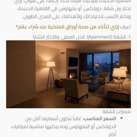
القاهرة الجديدة هيخليك تعرف تحدد إجابتك على سؤال: إزاي
تختار بين شقة، دوبلكس، أو بنتهاوس في القاهرة الجديدة،
وتختار الأنسب لاحتياجاتك ولأهدافك على المدى الطويل.
اعرف
إزاي تتأكد من صحة أوراق الملكية عند شراء عقار؟
1. الشقة (Apartment): الحل العملي والأكثر انتشاراً
مميزات الشقة
السعر المناسب:
غالباً بتكون أسعارها أقل من
الدوبلكس أو البنتهاوس وده بيخليها مناسبة لميزانيات
أكتر.