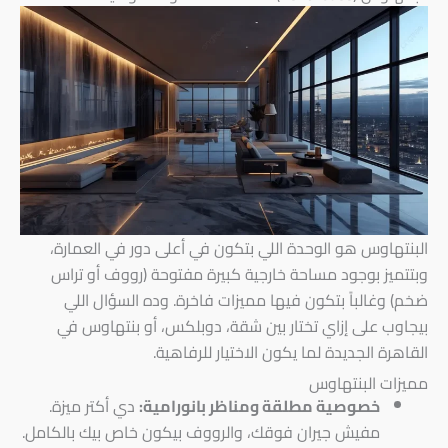
البنتهاوس هو الوحدة اللي بتكون في أعلى دور في العمارة،
وبتتميز بوجود مساحة خارجية كبيرة مفتوحة (رووف أو تراس
ضخم) وغالباً بتكون فيها مميزات فاخرة. وده السؤال اللي
بيجاوب على إزاي تختار بين شقة، دوبلكس، أو بنتهاوس في
القاهرة الجديدة لما يكون الاختيار للرفاهية.
مميزات البنتهاوس
خصوصية مطلقة ومناظر بانورامية:
دي أكتر ميزة.
مفيش جيران فوقك، والرووف بيكون خاص بيك بالكامل.