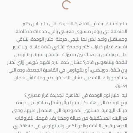
حلم امتلاك بيت في القاهرة الجديدة بقى حلم ناس كتير.
المنطقة دي بتوفر مستوى معيشي راقي، خدمات متكاملة،
ومستقبل واعد. لكن لما بتيجي مرحلة اختيار الوحدة، بتلاقي
نفسك قدام خيارات كتير ومحيرة: تشتري شقة عادية، ولا تدور
على دوبلكس يجمعلك بين مميزات الشقة والفيلا، ولا توصل
للقمة ببنتاهوس فاخر؟ عشان كده، لازم تفهم كويس إزاي تختار
بين شقة، دوبلكس، أو بنتهاوس في القاهرة الجديدة، وده اللي
هنشرحهولك بالتفصيل عشان تاخد قرار صح ومتبقاش ندمان
بعدين.
ليه اختيار نوع الوحدة في القاهرة الجديدة قرار مصيري؟
نوع الوحدة اللي هتسكن فيها بيأثر بشكل مباشر على جودة
حياتك اليومية، مستوى الخصوصية اللي هتحصل عليها، وحتى
ميزانيتك المستقبلية من صيانة ومصاريف. فهمك للفروقات
الجوهرية بين الشقة والدوبلكس والبنتهاوس في منطقة زي