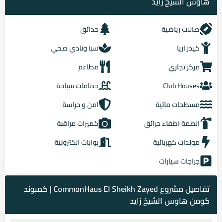
هاوس الشيخ زايد
صالات رياضية
حدائق
كيدز اريا
سبا ونادي صحي
مركز تجاري
مطاعم
Club Houses
حمامات سباحة
مسطحات مائية
امن و حراسة
انظمة اطفاء حرائق
كميرات مراقبة
مولدات كهربائية
بوابات الكترونية
جراجات سيارات
تفاصيل مشروع CommonHaus El Sheikh Zayed | كمبوند
كومن هاوس الشيخ زايد