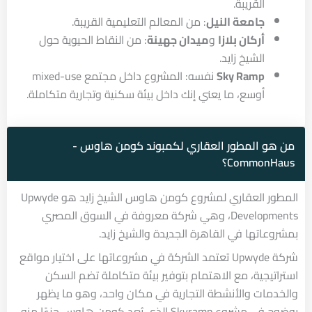
القريبة.
جامعة النيل
: من المعالم التعليمية القريبة.
أركان بلازا
و
ميدان جهينة
: من النقاط الحيوية حول
الشيخ زايد.
Sky Ramp
نفسه: المشروع داخل مجتمع mixed-use
أوسع، ما يعني إنك داخل بيئة سكنية وتجارية متكاملة.
من هو المطور العقاري لكمبوند كومن هاوس -
CommonHaus؟
المطور العقاري لمشروع كومن هاوس الشيخ زايد هو Upwyde
Developments، وهي شركة معروفة في السوق المصري
بمشروعاتها في القاهرة الجديدة والشيخ زايد.
شركة Upwyde تعتمد الشركة في مشروعاتها على اختيار مواقع
استراتيجية، مع الاهتمام بتوفير بيئة متكاملة تضم السكن
والخدمات والأنشطة التجارية في مكان واحد، وهو ما يظهر
بوضوح في مشروع Skyramp الذي يُعد كومن هاوس جزءًا منه.