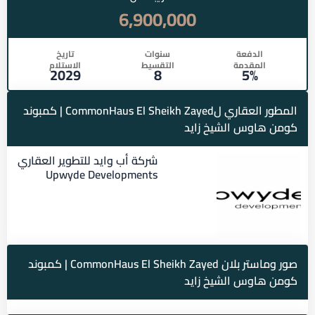
6,900,000
الدفعة
سنوات
تاريخ
المقدمة
التقسيط
الاستلام
2029
8
5%
المطور العقاري لCommonHaus El Sheikh Zayed | كمبوند
كومن هاوس الشيخ زايد
شركة أب وايد للتطوير العقاري
Upwyde Developments
صور وماستر بلان CommonHaus El Sheikh Zayed | كمبوند
كومن هاوس الشيخ زايد