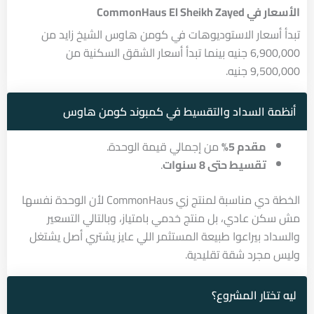
الأسعار في
CommonHaus El Sheikh Zayed
تبدأ أسعار الاستوديوهات في كومن هاوس الشيخ زايد من
6,900,000 جنيه بينما تبدأ أسعار الشقق السكنية من
9,500,000 جنيه.
أنظمة السداد والتقسيط في كمبوند كومن هاوس
مقدم 5%
من إجمالي قيمة الوحدة.
تقسيط حتى 8 سنوات
.
الخطة دي مناسبة لمنتج زي CommonHaus لأن الوحدة نفسها
مش سكن عادي، بل منتج خدمي بامتياز، وبالتالي التسعير
والسداد بيراعوا طبيعة المستثمر اللي عايز يشتري أصل يشتغل
وليس مجرد شقة تقليدية.
ليه تختار المشروع؟