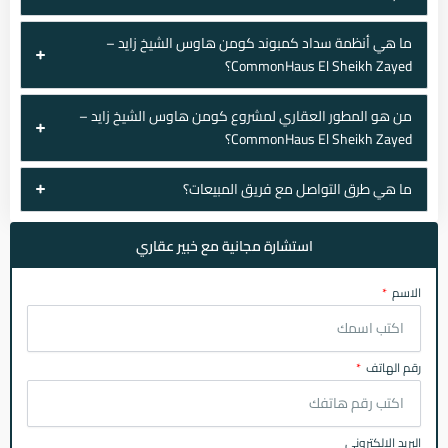
ما هي أنظمة سداد كمبوند كومن هاوس الشيخ زايد –
CommonHaus El Sheikh Zayed؟
من هو المطور العقاري لمشروع كومن هاوس الشيخ زايد –
CommonHaus El Sheikh Zayed؟
ما هي طرق التواصل مع فريق المبيعات؟
استشارة مجانية مع خبير عقاري
الاسم
رقم الهاتف
البريد الإلكتروني