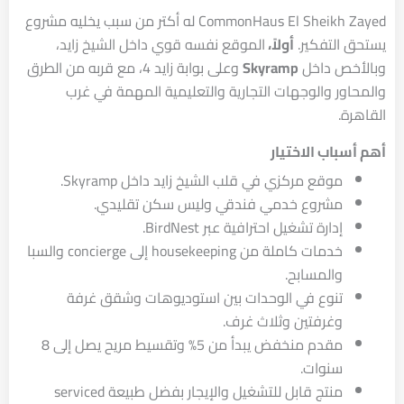
CommonHaus El Sheikh Zayed له أكتر من سبب يخليه مشروع
يستحق التفكير.
أولاً،
الموقع نفسه قوي داخل الشيخ زايد،
وبالأخص داخل
Skyramp
وعلى بوابة زايد 4، مع قربه من الطرق
والمحاور والوجهات التجارية والتعليمية المهمة في غرب
القاهرة.
أهم أسباب الاختيار
موقع مركزي في قلب الشيخ زايد داخل Skyramp.
مشروع خدمي فندقي وليس سكن تقليدي.
إدارة تشغيل احترافية عبر BirdNest.
خدمات كاملة من housekeeping إلى concierge والسبا
والمسابح.
تنوع في الوحدات بين استوديوهات وشقق غرفة
وغرفتين وثلاث غرف.
مقدم منخفض يبدأ من 5% وتقسيط مريح يصل إلى 8
سنوات.
منتج قابل للتشغيل والإيجار بفضل طبيعة serviced