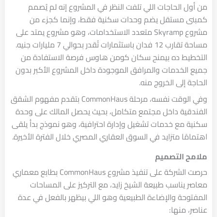
من أول الحاجات اللي تلفت النظر في المشروع إنه لم يُصمم
كمبنى مستقل يضم وحدات سكنية فقط، وإنما كجزء من
مشروع Skyramp متعدد الاستخدامات، وهو مشروع يمتد على
مساحة تقارب 12 فدان باستثمارات تُقدر بحوالي 7 مليارات جنيه.
التخطيط ده بيمنح سكان كومن هاوس فرصة الاستفادة من
جميع الخدمات والمرافق الموجودة داخل المشروع الأكبر بدون
الحاجة إلى الخروج منه.
وفي الوقت نفسه، مرحلة CommonHaus بتقدم مفهوم الشقق
الفندقية داخل مجتمع متكامل، بحيث يحصل المالك على وحدة
سكنية مع خدمات تشغيل وإدارة احترافية، وهو نموذج بدأ يلقى
اهتمامًا متزايد في السوق العقاري المصري خلال الفترة الأخيرة.
ملامح التصميم
حرصت الشركة على تنفيذ مشروع CommonHaus بطابع معماري
معاصر يناسب طبيعة الشيخ زايد، مع التركيز على المساحات
المفتوحة والإضاءة الطبيعية وهو اللي بيظهر بالفعل في عدة
عناصر، منها: