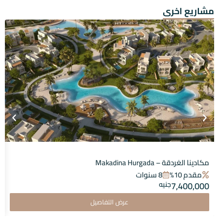
مشاريع اخرى
مكادينا الغردقة – Makadina Hurgada
مقدم 10%
8 سنوات
7,400,000
جنيه
عرض التفاصيل