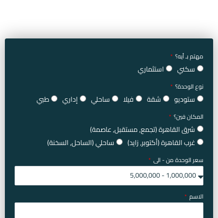
مهتم بـ أيه؟
سكني
استثماري
نوع الوحدة؟
ستوديو
شقة
فيلا
ساحلي
إداري
طبي
المكان فين؟
شرق القاهرة (تجمع, مستقبل, عاصمة)
غرب القاهرة (أكتوبر, زايد)
ساحلي (الساحل, السخنة)
سعر الوحدة من - الى
الاسم