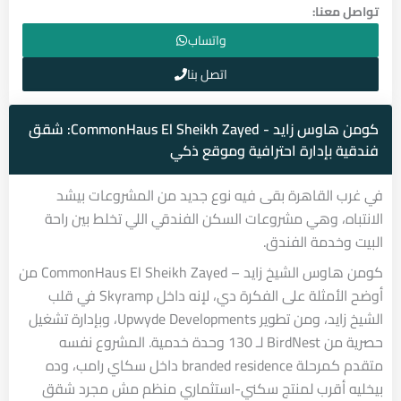
تواصل معنا:
واتساب
اتصل بنا
كومن هاوس زايد - CommonHaus El Sheikh Zayed: شقق
فندقية بإدارة احترافية وموقع ذكي
في غرب القاهرة بقى فيه نوع جديد من المشروعات بيشد
الانتباه، وهي مشروعات السكن الفندقي اللي تخلط بين راحة
البيت وخدمة الفندق.
كومن هاوس الشيخ زايد – CommonHaus El Sheikh Zayed من
أوضح الأمثلة على الفكرة دي، لإنه داخل Skyramp في قلب
الشيخ زايد، ومن تطوير Upwyde Developments، وبإدارة تشغيل
حصرية من BirdNest لـ 130 وحدة خدمية. المشروع نفسه
متقدم كمرحلة branded residence داخل سكاي رامب، وده
بيخليه أقرب لمنتج سكني-استثماري منظم مش مجرد شقق