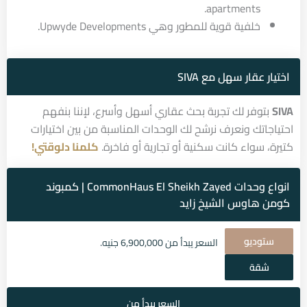
apartments.
خلفية قوية للمطور وهي Upwyde Developments.
اختيار عقار سهل مع SIVA
SIVA
بتوفر لك تجربة بحث عقاري أسهل وأسرع، لإننا بنفهم
احتياجاتك ونعرف نرشح لك الوحدات المناسبة من بين اختيارات
كتيرة، سواء كانت سكنية أو تجارية أو فاخرة.
كلمنا دلوقتي!
انواع وحدات CommonHaus El Sheikh Zayed | كمبوند
كومن هاوس الشيخ زايد
ستوديو
السعر يبدأ من 6,900,000 جنيه.
شقة
السعر يبدأ من