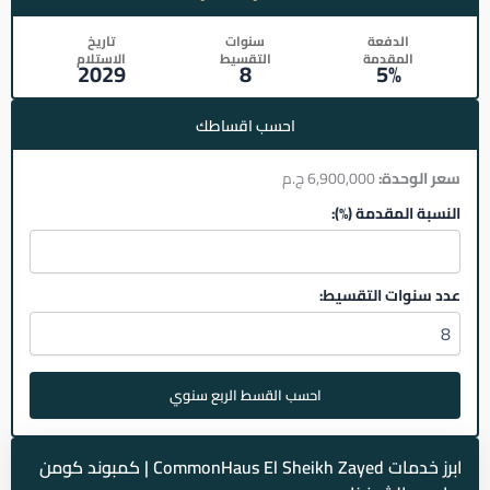
الدفعة
سنوات
تاريخ
المقدمة
التقسيط
الاستلام
2029
8
5%
احسب اقساطك
سعر الوحدة:
6,900,000 ج.م
النسبة المقدمة (%):
عدد سنوات التقسيط:
احسب القسط الربع سنوي
ابرز خدمات CommonHaus El Sheikh Zayed | كمبوند كومن