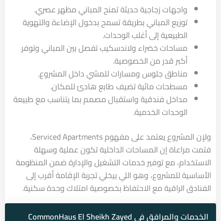
واجهات زجاجية حديثة تمنح المباني مظهر عصري.
توزيع المباني بطريقة تسمح بدخول الإضاءة والتهوية
الطبيعية إلى أغلب الوحدات.
مساحات خضراء ولاندسكيب تفصل بين المباني وتوفر
أكبر قدر من الخصوصية.
مناطق جلوس ومسارات للمشي داخل المشروع.
مسطحات مائية تضيف طابع هادئ للمكان.
مداخل فندقية واستقبال مصمم بما يتناسب مع طبيعة
الوحدات الخدمية.
ولإن المشروع يعتمد على مفهوم Serviced Apartments،
فتمت مراعاة إن المساحات الداخلية تكون عملية وسهلة
الاستخدام، مع توفير خدمات التشغيل والإدارة ضمن المنظومة
الأساسية للمشروع، وهو اللي بيخلي تجربة الإقامة أقرب إلى
الفنادق الراقية مع الاحتفاظ بخصوصية امتلاك وحدة سكنية.
الخدمات والمرافق في CommonHaus El Sheikh Zayed