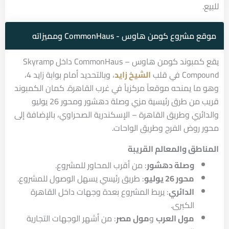
للبيع.
موقع مشروع كومن هاوس - CommonHaus ومميزاته
يقع كمبوند كومن هاوس – CommonHaus داخل Skyramp
Compound في قلب
الشيخ زايد
، وبالتحديد أمام بوابة زايد 4،
وهو ما يمنحه موقعاً مركزياً في غرب القاهرة. كمان الكمبوند
قريب من طرق رئيسية مزي وصلة دهشور ومحور 26 يوليو
والدائري وطريق القاهرة – الإسكندرية الصحراوي، بالإضافة إلى
محور روض الفرج وطريق الواحات.
المناطق والمعالم القريبة
وصلة دهشور
: من أقرب المحاور للمشروع.
محور 26 يوليو
: طريق رئيسي يسهل الوصول للمشروع.
الدائري
: يربط المشروع بعدة وجهات داخل القاهرة
الكبرى.
مول العرب
و
مول مصر
: من أشهر الوجهات التجارية