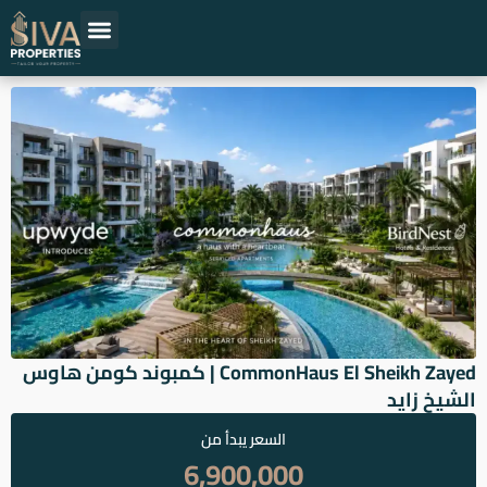
خطي
لى
لمحتوى
حلول عقارية
المشاريع العقارية
اقرأ عن العقارات
المطورين العقاريين
CommonHaus El Sheikh Zayed | كمبوند كومن هاوس
الشيخ زايد
السعر يبدأ من
6,900,000