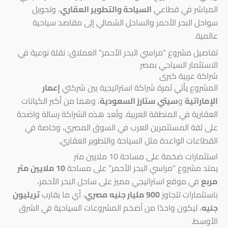
المباشر في قطاعي
السياحة والتطوير العقاري
، وتحويل
سواحل البحر الأحمر والساحل الشمالي إلى مقاصد سياحية
عالمية.
تفاصيل مشروع "مراسي البحر الأحمر" العملاق: نقلة نوعية في
الاستثمار السياحي بمصر
شراكة عربية كبرى
المشروع يأتي ثمرة شراكة استراتيجية بين شركتي
إعمار
الإماراتية
و
سيتي ستارز السعودية
، وهما من أكبر الكيانات
العقارية في المنطقة العربية. وتُعد هذه الشراكة رسالة واضحة
على ثقة المستثمرين العرب في السوق المصري، وخاصة في
القطاعات الواعدة مثل السياحة والتطوير العقاري.
استثمارات ضخمة على مساحة 10 ملايين متر
يمتد مشروع “مراسي البحر الأحمر” على مساحة
10 ملايين متر
مربع
في موقع استراتيجي مميز على ساحل البحر الأحمر،
باستثمارات تتجاوز
900 مليار جنيه مصري
، أي ما يقارب
تريليون
جنيه
، ليكون واحدًا من أضخم المشروعات السياحية في الشرق
الأوسط.