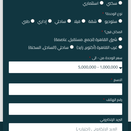
سكني
استثماري
نوع الوحدة؟
ستوديو
شقة
فيلا
ساحلي
إداري
طبي
المكان فين؟
شرق القاهرة (تجمع, مستقبل, عاصمة)
غرب القاهرة (أكتوبر, زايد)
ساحلي (الساحل, السخنة)
سعر الوحدة من - الى
الاسم
رقم الهاتف
البريد الإلكتروني