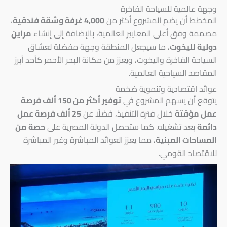
وجهة عالمية للسياحة الفاخرة
المخطط أن يضم المشروع أكثر من
4,000 غرفة وشقة فندقية
،
مصممة وفق أعلى المعايير العالمية، بالإضافة إلى إنشاء
مراين
دولية لليخوت
، ما سيجعل المنطقة وجهة مفضلة لعشاق
السياحة الفاخرة واليخوت، ويعزز من مكانة البحر الأحمر كأحد أبرز
المقاصد السياحية العالمية.
عوائد اقتصادية وتنموية ضخمة
يتوقع أن يسهم المشروع في
توفير أكثر من 150 ألف فرصة
عمل مؤقتة
خلال فترة التنفيذ، فضلًا عن
25 ألف فرصة عمل
دائمة
بعد تشغيله. كما ستحصل الدولة المصرية على
حصة من
المساحات المبنية
، مما يعزز العوائد المباشرة وغير المباشرة
للاقتصاد القومي.