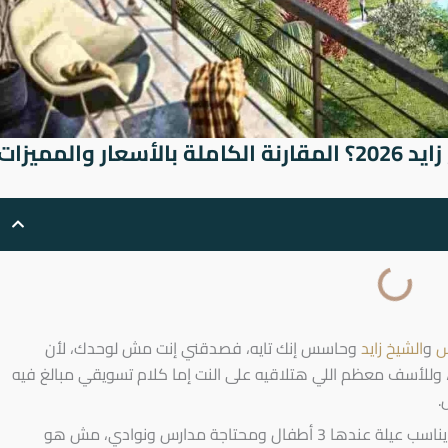
السكن في التجمع الخامس أم الشيخ زايد 2026؟ المقارنة الكاملة بالأسعار والمميزات
س
و
الشيخ زايد
وحاسس إنك تايه، فصدقني إنت مش لوحدك، لأن
، وللأسف معظم اللي هتلاقيه على النت إما كلام تسويقي مبالغ فيه
.
الحقيقة إن مفيش إجابة واحدة صح للجميع، لأن اللي يناسب عيلة عندها 3 أطفال ومحتاجة مدارس ونوادي، مش هو