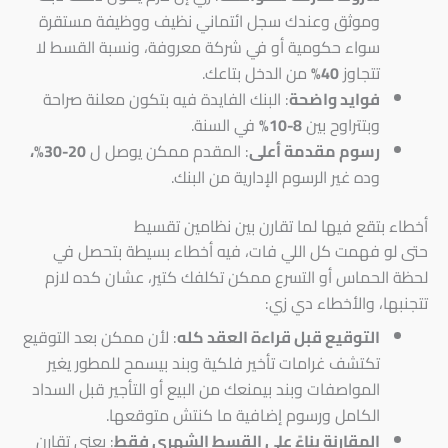
وموثق وعندك سجل ائتماني نظيف ووظيفة مستقرة
سواء حكومية أو في شركة معروفة، ونسبة القسط لا
تتجاوز
40%
من الدخل بتاعك.
فوايد واضحة
: البنك الفايدة فيه بتكون معلنة صراحة
وبتتراوح بين
8-10%
في السنة.
رسوم مقدمة أعلى
: المقدم ممكن يوصل ل
20-30%،
وده غير الرسوم الإدارية من البنك.
أخطاء بتقع فيها لما تقارن بين نظامين تقسيط
حتى لو فهمت كل اللي فات، فيه أخطاء بسيطة بتحصل في
لحظة الحماس أو التسرع ممكن تكلفك كتير، عشان كده لازم
تتجنبها، والأخطاء دي زي:
التوقيع قبل قراءة العقد كله
: لأن ممكن بعد التوقيع
تكتشف غرامات تأخير فلكية وبند بيسمح للمطور يغير
المواصفات وبند بيمنعك من البيع أو التأجير قبل السداد
الكامل ورسوم إضافية ما كنتش متوقعها.
المقارنة بناءً على القسط الشهري فقط
: يعني تقارن