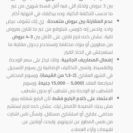
بين 3 عروض وتختار اللي فيه أقل قسط شهري من غير
ما تحسب التكلفة الكلية، وده بيكلفك في النهاية أكتر.
عدم المقارنة بين عروض متعددة
: زي إنك تشوف عرض
واحد وتحس إنه كويس، فبتوقع من غير ما تقارن بعروض
تانية، عشان كده لازم تقارن على الأقل بين
3-4 عروض
من مطورين أو بنوك مختلفة وتستخدم جدول مقارنة ما
تستعجلش في اتخاذ القرار.
إهمال المصاريف الجانبية
: وانك تركز على سعر الوحدة
والتقسيط، وتنسى التكاليف الإضافية زي رسوم التسجيل
في الشهر العقاري
(2-3% من القيمة)
، ورسوم المحامي
لمراجعة العقد
(5,000
–
15,000 جنيه)،
ورسوم
التشطيب لو الوحدة نص تشطيب أو بدون تشطيب.
الاعتماد على كلام البايع فقط:
لأن البايع شغلته يبيع،
مش يديك النصيحة الأفضل ليك، عشان كده لازم تستشير
محامي عقاري أو استشاري مستقل، وتسأل ناس اشترت
من نفس المطور عن تجربتهم، وتبحث أونلاين عن
تقييمات وآراء العملاء.