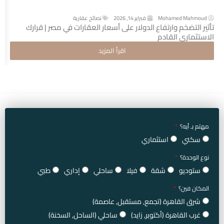
Mohamed Mahmoud
فبراير 14, 2026
نصائح عقارية
تأثير التضخم وارتفاع الدولار على أسعار العقارات في مصر | قرارك
الاستثماري القادم
اقرأ المزيد
مهتم بـ أيه؟
سكني
استثماري
نوع الوحدة؟
ستوديو
شقة
فيلا
ساحلي
إداري
طبي
المكان فين؟
شرق القاهرة (تجمع, مستقبل, عاصمة)
غرب القاهرة (أكتوبر, زايد)
ساحلي (الساحل, السخنة)