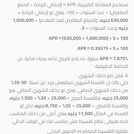
تستخدم المعادلة التقريبية: APR ≈ (إجمالي الزيادة ÷ المبلغ
المقترض) ÷ عدد السنوات × 100، يعني لو إجمالي الزيادة =
630,000 جنيه،
والمبلغ المقترض (بعد المقدم) =
1,600,000
جنيه
وعدد السنوات =
5.
APR ≈ (630,000 ÷ 1,600,000) ÷ 5 × 100
APR ≈ 0.39375 ÷ 5 × 100
APR ≈ 7.875%
سنويًا، ده رقم تقريبي لكنه بيديك فكرة عن
التكلفة الحقيقية.
6. قارن مع دخلك الشهري
خلي بالك إن القسط الشهري مينفعش يزيد عن نسبة
30-35%
من دخلك الشهري الصافي، يعني لو دخلك الشهري الصافي هو
25,000 جنيه،
فالقسط المريح =
25,000
×
30%
=
7,500 جنيه،
والقسط الأقصى =
25,000
×
35%
=
8,750 جنيه،
لكن لو
القسط في المثال
11,500 جنيه
يعني أعلى من دخلك المناسب،
فده هيبقى نظام تقسيط مش مناسب ليك في الوقت الحالي.
مقارنة التقسيط المباشر vs التمويل البنكي