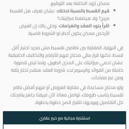
ممكن تزود التكلفة بعد التوقيع.
قيم القسط بالنسبة لدخلك
: عشان تعرف هل القسط
مريح؟ ولا هيضغط ميزانيتك؟
اقرأ بنود العقد والغرامات
: وخلي بالك إن العرض
الأرخص ممكن يكون أخطر لو الشروط قاسية.
في النهاية، المقارنة بين نظامين تقسيط مش مجرد اختيار أقل
قسط، لكنها قرار مالي محتاج فهم للأرقام والتكاليف الحقيقية
عشان تحمي ميزانيتك على المدى الطويل، ولما تبص للصورة
كاملة من الفوائد والرسوم لحد شروط العقد هتقدر تختار بثقة
ومن غير مفاجآت.
ولو محتاج مساعدة في مقارنة العروض أو فهم أفضل نظام
تقسيط يناسب ظروفك، تواصل معانا، لأن فريقنا جاهز يشرحلك
كل التفاصيل ويوجهك للقرار الصح خطوة بخطوة.
استشارة مجانية مع خبير عقاري