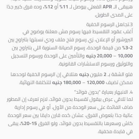
هيبقى الـ
APR
الفعلي بيوصل لـ
11%
أو
12%،
وده فرق كبير جدًا
على المدى الطويل.
3.تجاهل الرسوم الخفية
أغلب عقود التقسيط فيها رسوم مش معلنة بوضوح في
البروشور أو الإعلان، زي رسوم فتح ملف ودي نسبتها بتتراوح بين
2-3%
من قيمة الوحدة، رسوم الصيانة السنوية اللي بتتراوح بين
10,000
–
20,000 جنيه
والتأمين على الوحدة ورسوم التسجيل
والتوثيق ورسوم الاستشارات القانونية.
فلو الشقة بـ
2
مليون
جنيه
هتلاقي إن الرسوم الخفية لوحدها
ممكن تضيف
120,000
–
180,000 جنيه
للتكلفة النهائية.
4. الانبهار بعبارة "بدون فوائد"
لما تلاقي عرض بيقول تقسيط بدون فوائد، لازم تعرف إن المطور
ضاف الفائدة على سعر الوحدة من الأول، أو في رسوم إدارية
عالية جدًا بتعوض الفرق، عشان كده قارن دايمًا بين سعر الوحدة
كاش وسعرها بالتقسيط بدون فوائد، ولو الفرق
15-20%،
يبقى
في فايدة مخفية.