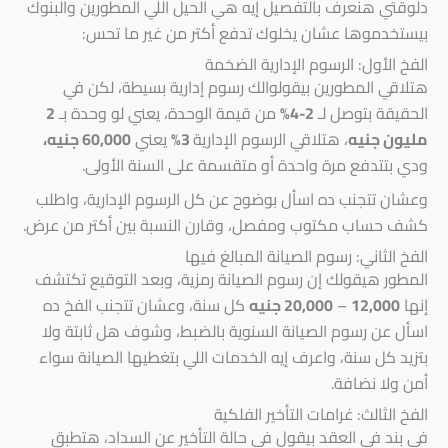
دلوقتي هنعرف بالتفصيل إيه هي الحيل اللي المطورين والبنوك
بيستخدموها عشان يخلوك تدفع أكتر من غير ما تحس:
الفخ الأول: الرسوم الإدارية الضخمة
هتلاقي المطورين بيقولوالك رسوم إدارية بسيطة، لكن في
الحقيقة بتوصل لـ
2-4%
من قيمة الوحدة، يعني لو وحدة بـ
2
مليون جنيه
، هتلاقي الرسوم الإدارية
3%
يعني
60,000 جنيه،
ودي بتتدفع مرة واحدة أو متقسمة على السنة الأولى.
وعشان تتجنب ده اسأل بوضوح عن كل الرسوم الإدارية، واطلب
كشف حساب مكتوب ومفصل، وقارن النسبة بين أكتر من عرض.
الفخ الثاني: رسوم الصيانة المبالغ فيها
المطور هيقولك إن رسوم الصيانة رمزية، وبعد التوقيع تكتشف
إنها
12,000
–
20,000 جنيه
كل سنة، وعشان تتجنب الفخ ده
اسأل عن رسوم الصيانة السنوية بالضبط، وشوف هل ثابتة ولا
بتزيد كل سنة، واعرف إيه الخدمات اللي بتغطيها الصيانة سواء
أمن ولا نضافة.
الفخ الثالث: غرامات التأخير الفلكية
في بند في العقد بيقول في حالة التأخير عن السداد، هتطبق