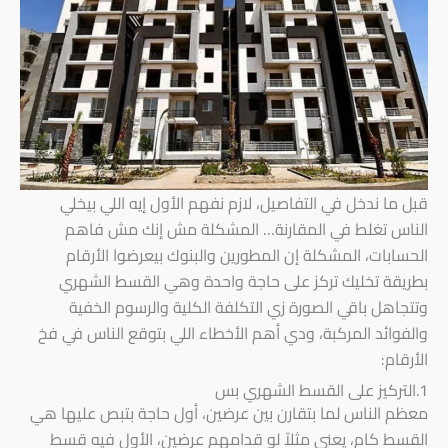
قبل ما ندخل في التفاصيل، لازم نفهم الأول إيه اللي بيخلي
الناس تغلط في المقارنة… المشكلة مش إنك مش فاهم
الحسابات، المشكلة إن المطورين والبنوك بيعرضوا الأرقام
بطريقة تخليك تركز على حاجة واحدة وهي القسط الشهري
وتتجاهل باقي الصورة زي التكلفة الكلية والرسوم الخفية
والفوائد المركبة، ودي أهم الأخطاء اللي بتوقع الناس في فخ
الأرقام:
1.التركيز على القسط الشهري بس
معظم الناس لما بتقارن بين عرضين، أول حاجة بتبص عليها هي
القسط كام، يعني مثلاً لو قدامهم عرضين، الأول فيه قسط