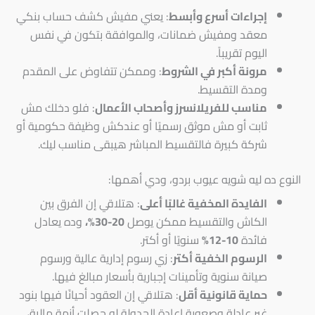
إجراءات أسرع وأبسط
: يعني مفيش كشف حساب بنكي
معقد ومفيش ضمانات، والموافقة بتكون في نفس
اليوم تقريباً.
مرونة أكبر في الشروط
: وممكن تتفاوض على المقدم
ومدة التقسيط.
مناسب للفريلانسرز وأصحاب الأعمال
: فلو دخلك مش
ثابت أو مش موثق رسميًا أو عندكش وظيفة حكومية أو
شركة كبيرة فالتقسيط المباشر هيبقى مناسب ليك.
النوع ده ليه شويه عيوب بردو، ودي أهمها:
الفايدة المخفية غالبًا أعلى
: هتلاقي إن الفرق بين
الكاش والتقسيط ممكن يوصل
20-30%،
وده يعادل
فائدة
10-12%
سنويًا أو أكتر.
الرسوم الخفية أكتر
: زي رسوم إدارية عالية ورسوم
صيانة سنوية وتأمينات إجبارية بأسعار مبالغ فيها.
حماية قانونية أقل
: هتلاقي إن العقود أحيانًا فيها بنود
غير عادلة وصعوبة إعادة الجدولة لو حصلت أزمة مالية،