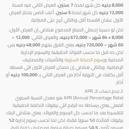
8,000 جنيه
كل شهر لمدة
7
سنين،
العرض الثاني فيه قسط
12,000 جنيه
كل شهر لمدة
5 سنين
، أغلب الناس بتختار العرض
الأول عشان القسط أقل وبالتالي أريح على الميزانية.
لكن لو حسبنا إجمالي المبلغ المدفوع هنلاقي إن العرض الأول:
8,000 × 84 شهر
=
672,000 جنيه،
والعرض الثاني:
12,000
×
60 شهر
=
720,000 جنيه،
يعني الفرق بينهم
48,000 جنيه
بس،
لكن ده قبل ما نحسب الفوائد الحقيقية والرسوم الإدارية
المخفية و
رسوم الصيانة السنوية
والتأمينات والمصاريف
الإضافية، وبالتالي هتلاقي إن ممكن العرض الأول اللي قسطه
أقل يكلفك في النهاية أكتر من العرض التاني بـ
100,000 جنيه
أو
أكتر.
2.عدم حساب الـ APR
APR (Annual Percentage Rate) هو معدل النسبة السنوي
الفعلي يعني ببساطة ده الرقم اللي بيقولك التكلفة الحقيقية
للتقسيط بعد ما تحسب كل الرسوم والفوائد، يعني هتلاقي البنك
بيقولك الفائدة 8
%
سنويًا فقط، لكن لما تحسب رسوم إدارية
2%
ورسوم تأمين
0.5%
ورسوم صيانة سنوية ومصاريف خفية تانية،