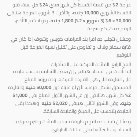
غرامة
2%
من قيمة القسط كل شهر يعني
24%
كل سنة، فلو
القسط الشهري
10,000 جنيه
، واتأخرت 3 شهور، الغرامة هتبقى
30,000 × 6% (3
شهور × 2%)
1,800 جنيه،
ولو استمر التأخير،
الرقم ده هيكبر بسرعة.
وعشان تتجنب ده اقرا بند الغرامات كويس وشوف إذا كان في
فترة سماح ولا لا، واتفاوض على تقليل نسبة الغرامة قبل
التوقيع.
الفخ الرابع: الفائدة المركبة على المتأخرات
لو اتأخرت في السداد هتلاقي إن بعض الأنظمة بتحسب فايدة
على الفايدة اللي هي الفايدة المركبة، وده بيزود المبلغ
المستحق بشكل مرعب، لأن لو عليك دين
50,000 جنيه
والفايدة
2%
كل شهر، هتلاقي إن في الشهر الأول المبلغ بقى
51,000
جنيه،
وفي الشهر التاني هيبقى
52,020
جنيه
، وهكذا بقى
الفايدة بتتحسب على المبلغ والفايدة السابقة.
وعشان تتجنب ده افهم طريقة حساب الفائدة والتزم بمواعيد
السداد وحط buffer مالي لحالات الطوارئ.