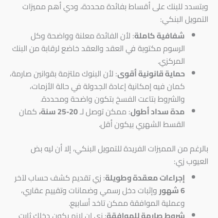
وبتسدد للبنك على أقساط بفائدة محددة، ودي أهم مميزات
التمويل البنكي:
شفافية كاملة
: لأن الفائدة معلنة وواضحة وكل
الرسوم مكتوبة في العقد والعقد خاضع لرقابة من البنك
المركزي.
حماية قانونية أقوى
: لأن البنوك ملتزمة بقوانين صارمة،
كمان فيه إمكانية إعادة الجدولة في حالة الأزمات،
والشروط بتاعت الفسخ بتكون واضحة ومحددة.
مدة سداد أطول
: ممكن توصل لـ
20-25 سنة،
كمان
القسط الشهري بيكون أقل.
بالرغم من المميزات الفريدة للتمويل البنكي، إلا أن ليه بض
العيوب زي:
إجراءات معقدة وطويلة
: زي تقديم كشف حساب لآخر
6 شهور
وإثبات دخل رسمي وضمانات وتقييم عقاري،
وعملية الموافقة ممكن تاخد أسابيع.
شروط صارمة للموافقة
: زي إن لازم يكون دخلك ثابت