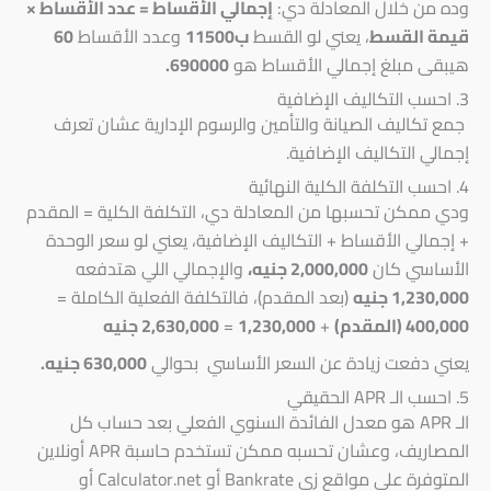
وده من خلال المعادلة دي:
إجمالي الأقساط = عدد الأقساط ×
قيمة القسط
، يعني لو القسط
ب11500
وعدد الأقساط
60
هيبقى مبلغ إجمالي الأقساط هو
690000.
3. احسب التكاليف الإضافية
جمع تكاليف الصيانة والتأمين والرسوم الإدارية عشان تعرف
إجمالي التكاليف الإضافية.
4. احسب التكلفة الكلية النهائية
ودي ممكن تحسبها من المعادلة دي، التكلفة الكلية = المقدم
+ إجمالي الأقساط + التكاليف الإضافية، يعني لو سعر الوحدة
الأساسي كان
2,000,000 جنيه،
والإجمالي اللي هتدفعه
1,230,000 جنيه
(بعد المقدم)، فالتكلفة الفعلية الكاملة =
400,000 (المقدم)
+
1,230,000
=
2,630,000 جنيه
يعني دفعت زيادة عن السعر الأساسي بحوالي
630,000 جنيه.
5. احسب الـ APR الحقيقي
الـ APR هو معدل الفائدة السنوي الفعلي بعد حساب كل
المصاريف، وعشان تحسبه ممكن تستخدم حاسبة APR أونلاين
المتوفرة على مواقع زي Bankrate أو Calculator.net أو