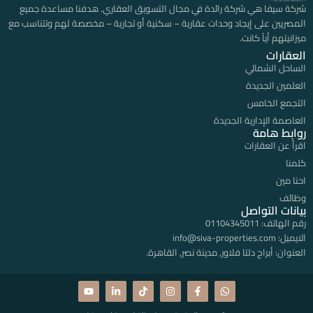
شركة سيفا هي شركة رائدة في مجال التسويق العقاري. هدفنا مساعدة جميع
المصريين على إيجاد وحدات عقارية – سكنية أو تجارية – مخصصة لهم وتتناسب مع
ميزانيتهم أياً كانت.
العقارات
الساحل الشمالي
العلمين الجديدة
التجمع الخامس
العاصمة الإدارية الجديدة
روابط هامة
اقرأ عن العقارات
كلمنا
احنا مين
وظائف
بيانات التواصل
رقم الهاتف:
01104345011
الايميل:
info@siva-properties.com
العنوان:
أبراج دلتا فلاور, مدينة نصر, القاهرة.
Y
L
T
I
F
W
o
i
i
n
a
h
u
n
k
s
c
a