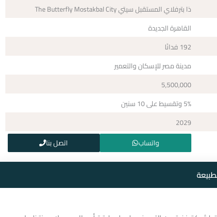
ذا بترفلاي المستقبل سيتي The Butterfly Mostakbal City
القاهرة الجديدة
192 فدانًا
مدينة مصر للإسكان والتعمير
5,500,000
5% وتقسيط على 10 سنين
2029
واتساب
اتصل بنا
طبيعة