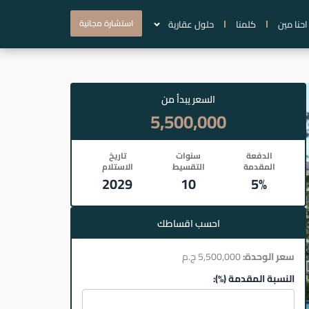
استشارة مجانية
احنا مين
كلمنا
حلول عقارية
السعر يبدأ من
5,500,000
الدفعة
سنوات
تاريخ
المقدمة
التقسيط
الاستلام
2029
10
5%
احسب اقساطك
سعر الوحدة:
5,500,000 ج.م
النسبة المقدمة (%):