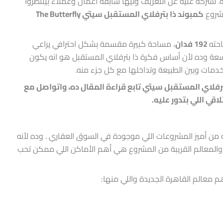
 لشركة غنية عن التعريف وليها سابقة أعمال وعملاء بينتظروا
شروع
كمبوند ذا بترفلاي المستقبل سيتي The Butterfly
حته
192 فدان
، مساحة كبيرة مقسمة بشكل احترافي يراعي
اسعة وده لأن أساس فكرة ذا بترفلاي المستقبل هو انه يكون
خدمات وبين الطبيعة وتداخلها مع كل جزء منه.
ترفلاي المستقبل سيتي تابع قراءة المقال ده، واتواصل مع
قي اللي بتدور عليه.
من أميز المشروعات اللي موجودة في السوق العقاري . وده لأنه
 والمعالم القريبة من المشروع هي أهم الأماكن اللي ممكن تحب
 معالم القاهرة الجديدة واللي منها: