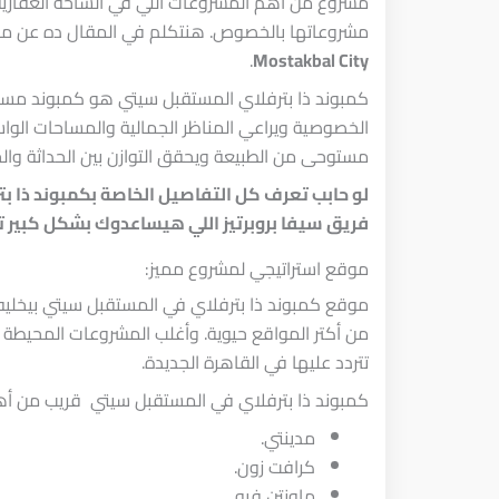
مشروع من أهم المشروعات اللي في الساحة العقارية.
مشروعاتها بالخصوص. هنتكلم في المقال ده عن م
.
Mostakbal City
كمبوند ذا بترفلاي المستقبل سيتي هو كمبوند مسا
الخصوصية ويراعي المناظر الجمالية والمساحات الو
مستوحى من الطبيعة ويحقق التوازن بين الحداثة وال
لو حابب تعرف كل التفاصيل الخاصة بكمبوند ذا ب
فريق سيفا بروبرتيز اللي هيساعدوك بشكل كبير تلا
موقع استراتيجي لمشروع مميز:
موقع كمبوند ذا بترفلاي في المستقبل سيتي بيخليه 
من أكتر المواقع حيوية. وأغلب المشروعات المحيطة
تتردد عليها في القاهرة الجديدة.
كمبوند ذا بترفلاي في المستقبل سيتي قريب من أهم
مدينتي.
كرافت زون.
ماونتن فيو.