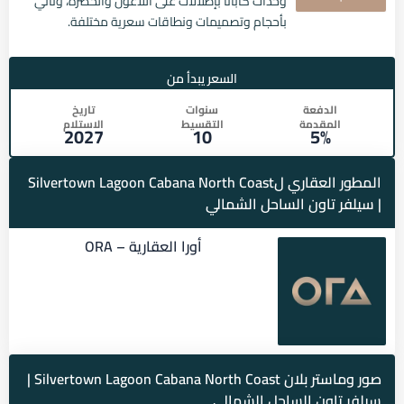
وحدات كابانا بإطلالات على اللاغون والخضرة، وتأتي
بأحجام وتصميمات ونطاقات سعرية مختلفة.
السعر يبدأ من
الدفعة
سنوات
تاريخ
المقدمة
التقسيط
الاستلام
2027
10
5%
المطور العقاري لSilvertown Lagoon Cabana North Coast
| سيلفر تاون الساحل الشمالي
أورا العقارية – ORA
صور وماستر بلان Silvertown Lagoon Cabana North Coast |
سيلفر تاون الساحل الشمالي