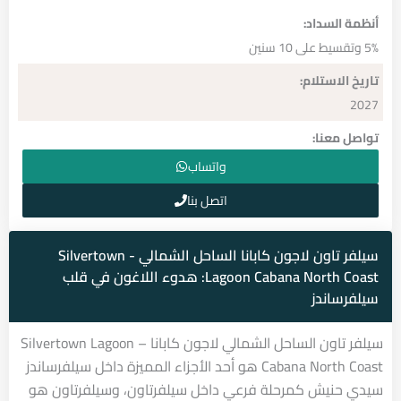
أنظمة السداد:
5% وتقسيط على 10 سنين
تاريخ الاستلام:
2027
تواصل معنا:
واتساب
اتصل بنا
سيلفر تاون لاجون كابانا الساحل الشمالي - Silvertown
Lagoon Cabana North Coast: هدوء اللاغون في قلب
سيلفرساندز
سيلفر تاون الساحل الشمالي لاجون كابانا – Silvertown Lagoon
Cabana North Coast هو أحد الأجزاء المميزة داخل سيلفرساندز
سيدي حنيش كمرحلة فرعي داخل سيلفرتاون، وسيلفرتاون هو