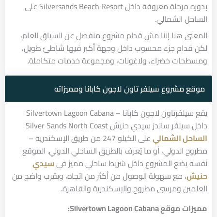
بدوره مرحلة معروفة داخل Silversands Beach Resort على
الساحل الشمالي.
المعنى هنا إننا مش قدام مشروع منفصل عن السياق العام،
لكن قدام جزء محسوب داخل وجهة أكبر فيها شاطئ طويل،
ومسطحات خضراء، ولاغونات، ومجموعة خدمات متكاملة.
موقع مشروع سيلفر تاون لاجون كابانا ومميزاته
يقع سيلفرتاون لاجون كابانا – Silvertown Lagoon Cabana
داخل سيلفر ساندز سيدي حنيش Silver Sands North Coast
الساحل الشمالي
على الكيلو 247 من طريق الإسكندرية –
مطروح الدولي، أو ما يُعرف بالطريق الساحلي الدولي. الموقع
نفسه يضع المشروع داخل شريط ساحلي مميز في
سيدي
حنيش
، مع سهولة الوصول من أكثر من اتجاه، وبقرب واضح من
العلمين ومرسى مطروح والإسكندرية والقاهرة.
مميزات موقع Silvertown Lagoon Cabana: