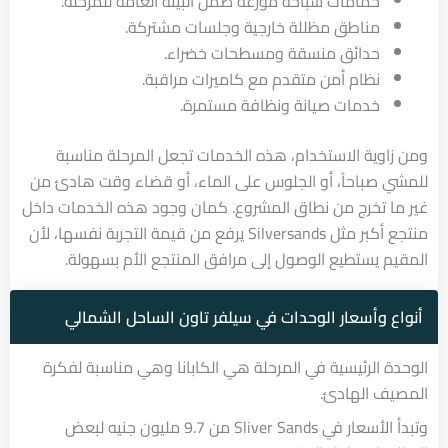
حمامات سباحة موزعة ضمن البيئة العامة للمرحلة.
مناطق مظللة خارجية وجلسات مشتركة.
حدائق منسقة ومسطحات خضراء.
نظام أمن متقدم مع كاميرات مراقبة.
خدمات صيانة ونظافة مستمرة.
ومن زاوية الاستخدام، هذه الخدمات تجعل المرحلة مناسبة
للمشي صباحاً، أو الجلوس على الماء، أو قضاء وقت هادئ من
غير ما تخرج من نطاق المشروع. كمان وجود هذه الخدمات داخل
منتجع أكبر مثل Silversands يرفع من قيمة التجربة نفسها، لأن
المقيم يستطيع الوصول إلى مرافق المنتجع الأم بسهولة.
أنواع وأسعار الوحدات في سيلفر تاون الساحل الشمالي
الوحدة الرئيسية في المرحلة هي الكابانا وهي مناسبة لفكرة
المصيف الهادئ.
وتبدأ الأسعار في Sliver Sands من 9.7 مليون جنيه لبعض