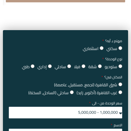
مهتم بـ أيه؟
سكني
استثماري
نوع الوحدة؟
ستوديو
شقة
فيلا
ساحلي
إداري
طبي
المكان فين؟
شرق القاهرة (تجمع, مستقبل, عاصمة)
غرب القاهرة (أكتوبر, زايد)
ساحلي (الساحل, السخنة)
سعر الوحدة من - الى
الاسم