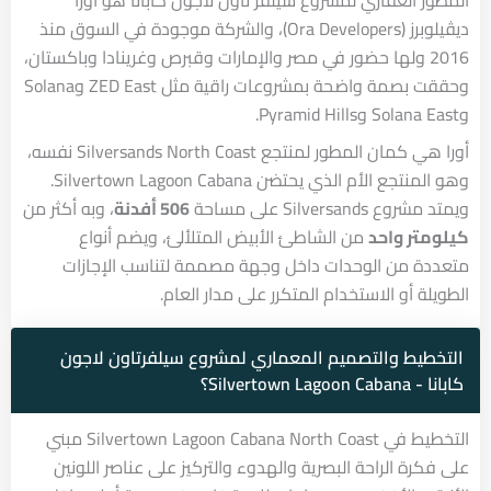
ديڤيلوبرز (Ora Developers)، والشركة موجودة في السوق منذ
2016 ولها حضور في مصر والإمارات وقبرص وغرينادا وباكستان،
وحققت بصمة واضحة بمشروعات راقية مثل ZED East وSolana
وSolana East وPyramid Hills.
أورا هي كمان المطور لمنتجع Silversands North Coast نفسه،
وهو المنتجع الأم الذي يحتضن Silvertown Lagoon Cabana.
ويمتد مشروع Silversands على مساحة
506 أفدنة
، وبه أكثر من
كيلومتر واحد
من الشاطئ الأبيض المتلألئ، ويضم أنواع
متعددة من الوحدات داخل وجهة مصممة لتناسب الإجازات
الطويلة أو الاستخدام المتكرر على مدار العام.
التخطيط والتصميم المعماري لمشروع سيلفرتاون لاجون
كابانا - Silvertown Lagoon Cabana؟
التخطيط في Silvertown Lagoon Cabana North Coast مبني
على فكرة الراحة البصرية والهدوء والتركيز على عناصر اللونين