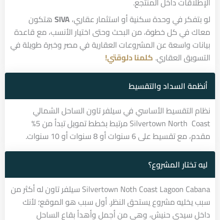
الإطلاقات داخل المنتجع.
لو بتفكر في وحدة سكنية أو استثمار عقاري،
SIVA
هتكون
معاك في كل خطوة، من البحث وحتى اختيار الأنسب، مع قاعدة
بيانات واسعة عن المشروعات العقارية في مصر وخبرة طويلة في
التسويق العقاري.
كلمنا
دلوقتي!
أنظمة السداد والتقسيط
نظام التقسيط الأساسي في سيلفر تاون الساحل الشمالي
Silvertown North Coast مرتبط بخطط تمويل تبدأ من 5%
مقدم، مع تقسيط على 6 سنوات أو 8 سنوات أو 10 سنوات.
ليه تختار المشروع؟
Silvertown Noth Coast Lagoon Cabana سيلفر تاون له أكثر من
سبب يخليه مشروع يستحق النظر. أول سبب هو الموقع؛ لأنك
داخل سيدي حنيش، وهي من أجمل وأهدأ بقاع الساحل