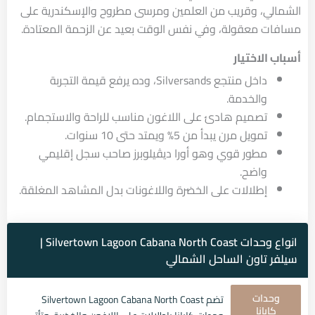
الشمالي، وقريب من العلمين ومرسى مطروح والإسكندرية على
مسافات معقولة، وفي نفس الوقت بعيد عن الزحمة المعتادة.
أسباب الاختيار
داخل منتجع Silversands، وده يرفع قيمة التجربة
والخدمة.
تصميم هادئ على اللاغون مناسب للراحة والاستجمام.
تمويل مرن يبدأ من 5% ويمتد حتى 10 سنوات.
مطور قوي وهو أورا ديڤيلوبرز صاحب سجل إقليمي
واضح.
إطلالات على الخضرة واللاغونات بدل المشاهد المغلقة.
انواع وحدات Silvertown Lagoon Cabana North Coast |
سيلفر تاون الساحل الشمالي
وحدات
تضم Silvertown Lagoon Cabana North Coast
كابانا