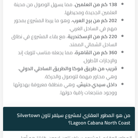
138 كم من العلمين
، مما يسهل الوصول من مدينة
العلمين الجديدة ومحيطها.
202 كم من برج العرب
، وهو ما يربط المشروع بمحور
مهم في الساحل الغربي.
220 كم من الإسكندرية
، مع بقاء المشروع في نطاق
الساحل الشمالي الممتد.
360 كم من القاهرة
، مما يجعله مناسب للويك إند
والإجازات الأطول.
قريب من طريق فوكا والطريق الساحلي الدولي
،
وهي محاور مهمة للوصول والحركة.
داخل سيدي حنيش
، وهي منطقة معروفة بهدوئها
ووجود منتجعات راقية حولها.
من هو المطور العقاري لمشروع سيلفر تاون Silvertown
Lagoon Cabana North Coast؟
المطور العقاري لمشروع سيلفر تاون لاجون كابانا هو أورا