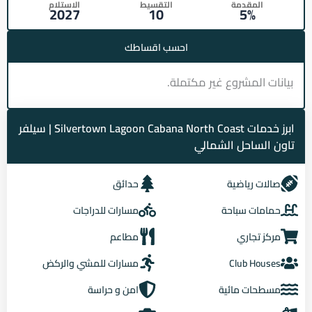
المقدمة
التقسيط
الاستلام
2027
10
5%
احسب اقساطك
بيانات المشروع غير مكتملة.
ابرز خدمات Silvertown Lagoon Cabana North Coast | سيلفر
تاون الساحل الشمالي
صالات رياضية
حدائق
حمامات سباحة
مسارات للدراجات
مركز تجاري
مطاعم
Club Houses
مسارات للمشي والركض
مسطحات مائية
امن و حراسة