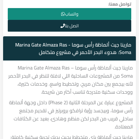
تواصل معنا:
واتساب
اتصل بنا
مارينا جيت ألماظة رأس سوما - Marina Gate Almaza Ras
Soma: هدوء البحر الأحمر في مشروع متكامل
مارينا جيت ألماظة رأس سوما – Marina Gate Almaza Ras
Soma من المشروعات الساحلية اللي لافتة للنظر في البحر الأحمر
لأنه بيجمع بين مكان مريح، وتخطيط واسع، وخدمات كتيرة،
ووحدات سكنية متدرجة تناسب أكثر من شريحة.
المشروع عبارة عن المرحلة الثانية (Phase 2) داخل وجهة ألماظة
رأس سوما، وبيجسد رؤية ترافكو بروبرتيز في تقديم مجتمع
ساحلي قريب من البحر لكن منظم وهادئ، بعيد عن الكثافات
المعتادة.
مارينا جيت ألماظة باي متخطط بحيث يديك تجربة سكنية كاملة: