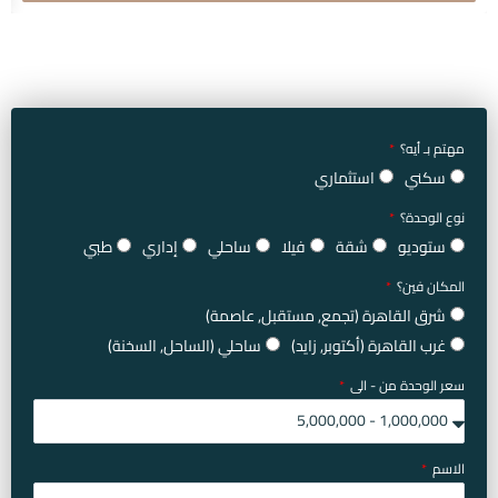
مهتم بـ أيه؟
سكني
استثماري
نوع الوحدة؟
ستوديو
شقة
فيلا
ساحلي
إداري
طبي
المكان فين؟
شرق القاهرة (تجمع, مستقبل, عاصمة)
غرب القاهرة (أكتوبر, زايد)
ساحلي (الساحل, السخنة)
سعر الوحدة من - الى
الاسم