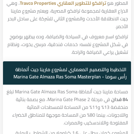
المطور هو
ترافكو للتطوير العقاري Travco Properties
، وهي
الذراع العقارية لمجموعة ترافكو المصرية، ويعتبر مشروع مارينا
جيت الانطلاقة الأحدث والمشروع الثاني للشركة على ساحل البحر
الأحمر.
ترافكو اسم معروف في السياحة والضيافة، وده بيظهر بوضوح
في شكل المشروع نفسه: خدمات فندقية، مرسى يخوت، ونظام
تشغيل يراعي الضيافة والراحة.
التخطيط والتصميم المعماري لمشروع مارينا جيت ألماظة
رأس سوما - Marina Gate Almaza Ras Soma Masterplan
مساحة مارينا جيت ألماظة Marina Gate Almaza Ras Soma تبلغ
84 فدان
في مرحلة Marina Gate Phase 2، مع بصمة بنائية
منخفضة 13% و11% من المساحة للمسطحات المائية
واللاجونات، بينما 80% من المساحة موجهة للمناطق الخضراء
المفتوحة واللاندسكيب والممرات.
المشروع كمان بيطل على 1.6 كيلومتر من الشواطئ الرملية