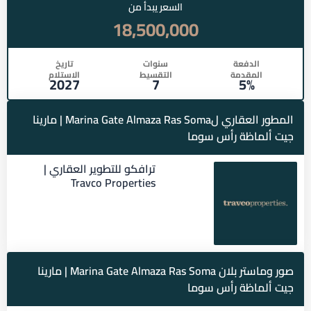
السعر يبدأ من
18,500,000
الدفعة
سنوات
تاريخ
المقدمة
التقسيط
الاستلام
2027
7
5%
المطور العقاري لMarina Gate Almaza Ras Soma | مارينا
جيت ألماظة رأس سوما
ترافكو للتطوير العقاري |
Travco Properties
صور وماستر بلان Marina Gate Almaza Ras Soma | مارينا
جيت ألماظة رأس سوما