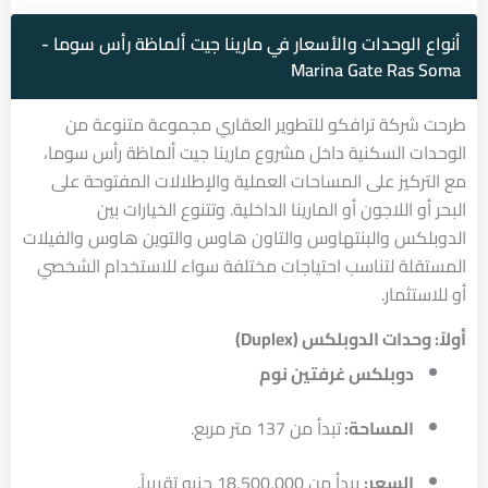
أنواع الوحدات والأسعار في مارينا جيت ألماظة رأس سوما -
Marina Gate Ras Soma
طرحت شركة ترافكو للتطوير العقاري مجموعة متنوعة من
الوحدات السكنية داخل مشروع مارينا جيت ألماظة رأس سوما،
مع التركيز على المساحات العملية والإطلالات المفتوحة على
البحر أو اللاجون أو المارينا الداخلية. وتتنوع الخيارات بين
الدوبلكس والبنتهاوس والتاون هاوس والتوين هاوس والفيلات
المستقلة لتناسب احتياجات مختلفة سواء للاستخدام الشخصي
أو للاستثمار.
أولاً: وحدات الدوبلكس (Duplex)
دوبلكس غرفتين نوم
المساحة:
تبدأ من 137 متر مربع.
السعر:
يبدأ من 18,500,000 جنيه تقريباً.