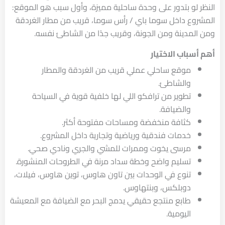
النظر لو بتدور على وحدة ساحلية مميزة، وأول سبب هو الموقع:
المشروع داخل سوما باي / رأس سوما، قريب من مطار الغردقة
ومن المدينة ومن الجونة، وقريب جدًا من الشاطئ نفسه.
أهم أسباب الاختيار
موقع ساحلي عملي قريب من الغردقة والمطار
والشاطئ.
تطوير من ترافكو اللي لها خلفية قوية في السياحة
والضيافة.
كثافة منخفضة ومساحات مفتوحة أكثر.
خدمات فندقية ورياضية وتجارية داخل المشروع.
مرسى يخوت وممرات للمشي والجري ونادي صحي.
تسليم واضح وخطة سداد مرنة في الطروحات المنشورة.
تنوع في الوحدات بين تاون هاوس، توين هاوس، فيلات،
دوبلكس، وبنتهاوس.
طابع منتجع حقيقي يدمج البحر مع الضيافة مع المعيشة
اليومية.