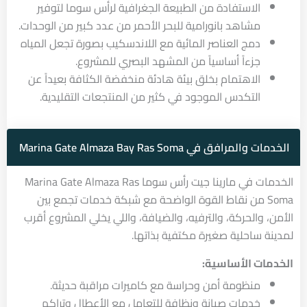
الاستفادة من الطبيعة الجغرافية لرأس سوما لتوفير
مشاهد بانورامية للبحر الأحمر من عدد كبير من الوحدات.
دمج العناصر المائية مع اللاندسكيب بصورة تجعل المياه
جزءاً أساسياً من المشهد البصري للمشروع.
الاهتمام بخلق بيئة هادئة منخفضة الكثافة بعيداً عن
التكدس الموجود في كثير من المنتجعات التقليدية.
الخدمات والمرافق في Marina Gate Almaza Bay Ras Soma
الخدمات في مارينا جيت رأس سوما Marina Gate Almaza Ras
Soma من نقاط القوة الواضحة مع شبكة خدمات تجمع بين
الأمن، والحركة، والترفيه، والضيافة، واللي يخلي المشروع أقرب
لمدينة ساحلية صغيرة مكتفية بذاتها.
الخدمات الأساسية:
منظومة أمن وحراسة مع كاميرات مراقبة حديثة.
خدمات صيانة ونظافة للتعامل مع الأعطال وتراكم