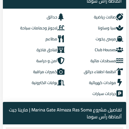
ألماظة رأس سوما
صالات رياضية
حدائق
سبا وساونا
لاجونز وحمامات سباحة
مرسى يخوت
مطاعم
Club Houses
فنادق فاخرة
مسطحات مائية
امن و حراسة
انظمة اطفاء حرائق
كميرات مراقبة
مولدات كهربائية
بوابات الكترونية
جراجات سيارات
تفاصيل مشروع Marina Gate Almaza Ras Soma | مارينا جيت
ألماظة رأس سوما