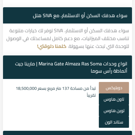
سواء هدفك السكن أو الاستثمار، مع SIVA هتل
سواء هدفك السكن أو الاستثمار، SIVA توفر لك خيارات متنوعة
تناسب مختلف الميزانيات، مع دعم كامل لمساعدتك في الوصول
للوحدة التي تبحث عنها بسهولة.
كلمنا دلوقتي!
انواع وحدات Marina Gate Almaza Ras Soma | مارينا جيت
ألماظة رأس سوما
دوبليكس
تبدأ من مساحة 137 متر مربع بسعر 18,500,000
تقريباً
تاون هاوس
توين هاوس
ستاند الون