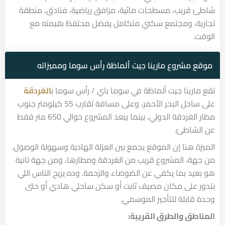
شاطئ قريب، مسطحات مائية، مرافق رياضية، فنادق، منطقة
تجارية، ومجتمع سكني متكامل يفضل محتفظ بقيمته مع
الوقت.
موقع مشروع مارينا جيت ألماظة رأس سوما ومميزاته
تقع مارينا جيت ألماظة في سوما باي / رأس سوما ب
الغردقة
على ساحل البحر الأحمر، وعلى مسافة تقارب 55 كيلومتر جنوب
مطار الغردقة الدولي، بينما يبعد المشروع حوالي 650 متر فقط
عن الشاطئ.
الميزة هنا إن الموقع يجمع بين العزلة الهادية وسهولة الوصول.
من جهة، المشروع قريب من الغردقة ومطارها، ومن جهة تانية
هو بعيد بما يكفي عن الضوضاء والزحمة. وده يريح الناس اللي
بتدور على مكان مصيف ثابت أو سكن ساحلي هادي أو حتى
وحدة قابلة للتأجير الموسمي.
المناطق والطرق القريبة: