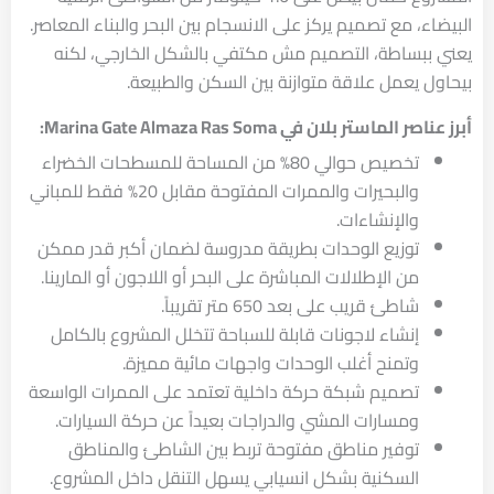
البيضاء، مع تصميم يركز على الانسجام بين البحر والبناء المعاصر.
يعني ببساطة، التصميم مش مكتفي بالشكل الخارجي، لكنه
بيحاول يعمل علاقة متوازنة بين السكن والطبيعة.
أبرز عناصر الماستر بلان في Marina Gate Almaza Ras Soma:
تخصيص حوالي 80% من المساحة للمسطحات الخضراء
والبحيرات والممرات المفتوحة مقابل 20% فقط للمباني
والإنشاءات.
توزيع الوحدات بطريقة مدروسة لضمان أكبر قدر ممكن
من الإطلالات المباشرة على البحر أو اللاجون أو المارينا.
شاطئ قريب على بعد 650 متر تقريباً.
إنشاء لاجونات قابلة للسباحة تتخلل المشروع بالكامل
وتمنح أغلب الوحدات واجهات مائية مميزة.
تصميم شبكة حركة داخلية تعتمد على الممرات الواسعة
ومسارات المشي والدراجات بعيداً عن حركة السيارات.
توفير مناطق مفتوحة تربط بين الشاطئ والمناطق
السكنية بشكل انسيابي يسهل التنقل داخل المشروع.