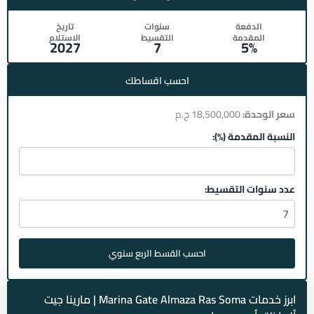
الدفعة
سنوات
تاريخ
المقدمة
التقسيط
الاستلام
2027
7
5%
احسب اقساطك
سعر الوحدة:
18,500,000 ج.م
النسبة المقدمة (%):
عدد سنوات التقسيط:
احسب القسط الربع سنوي
ابرز خدمات Marina Gate Almaza Ras Soma | مارينا جيت