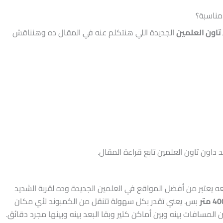
مناسبة؟
تاون العلمين
الجديدة اللي هنتكلم عنه في المقال ده وهنناقش
اون تاون العلمين تابع قراءة المقال.
ون تاون New Alamain Down Town موقعه يعتبر من أفضل المواقع في العلمين الجديدة وده لقربة الشديد
بس. يعني تقدر بكل سهولة تتنقل من الكمبوند لأي مكان
 المسافات بينه وبين أماكن كتير وبقا البعد بينه وبينها مجرد دقائق.