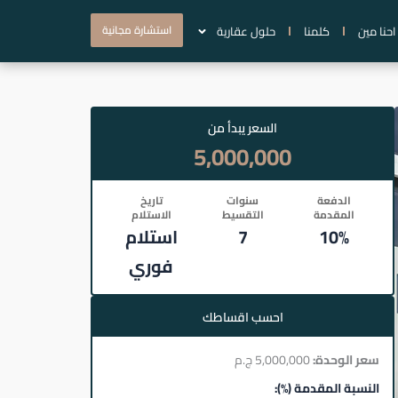
استشارة مجانية
احنا مين
كلمنا
حلول عقارية
السعر يبدأ من
5,000,000
الدفعة
سنوات
تاريخ
المقدمة
التقسيط
الاستلام
10%
7
استلام
فوري
احسب اقساطك
سعر الوحدة:
5,000,000 ج.م
النسبة المقدمة (%):