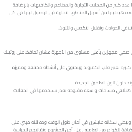
عدد كبير من المحلات التجارية والمطاعم والكافيهات بالإضافة
وده هيخليها من أسهل المناطق التجارية في الوصول ليها في كل
تلافي الحوادث وتقليل التكدس والتلوث.
في داون تاون العلمين الجديدة 2 نادي صحي مجهزين بأعلى مستوى من الأجهزة عشان تحافظ على روتينك
كبيرة تعتبر قلب الكمبوند وبتحتوي على أنشطة مختلفة ومميزة
د داون تاون العلمين الجديدة.
دة هتلاقي مساحات واسعة مفتوحة تقدر تستخدمها في الحفلات
 وبيخلي سكانه عايشين في أمان طول الوقت وده لأنه مبني على
إضافة للكوادر من العاملين على أمن المشروع وتفانيهم للحراسة