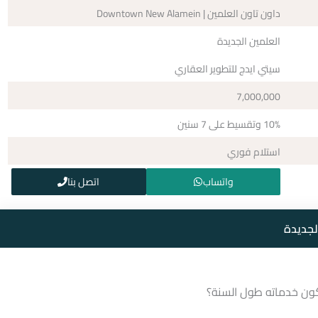
داون تاون العلمين | Downtown New Alamein
العلمين الجديدة
سيتي ايدج للتطوير العقاري
7,000,000
10% وتقسيط على 7 سنين
استلام فوري
واتساب
اتصل بنا
لجديدة
ن خدماته طول السنة؟