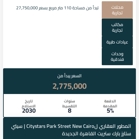
محلات
تبدأ من مساحة 110 متر مربع بسعر 27,750,000
تجارية
مكاتب
تجارية
عيادات طبية
وحدات
فندقية
السعر يبدأ من
2,775,000
الدفعة
سنوات
تاريخ
المقدمة
التقسيط
الاستلام
2030
8
5%
المطور العقاري لCitystars Park Street New Cairo | سيتي
ستارز بارك ستريت القاهرة الجديدة