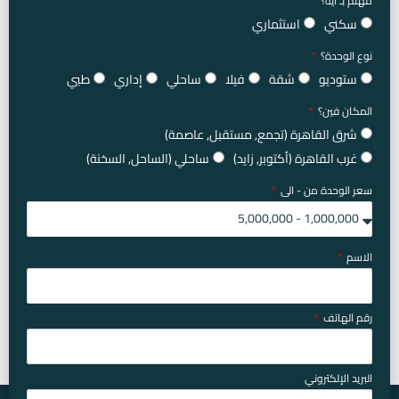
مهتم بـ أيه؟
سكني
استثماري
نوع الوحدة؟
ستوديو
شقة
فيلا
ساحلي
إداري
طبي
المكان فين؟
شرق القاهرة (تجمع, مستقبل, عاصمة)
غرب القاهرة (أكتوبر, زايد)
ساحلي (الساحل, السخنة)
سعر الوحدة من - الى
الاسم
رقم الهاتف
البريد الإلكتروني