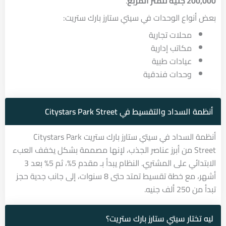
200,000 جنيه للمتر المربع
.
بعض أنواع الوحدات في سيتي ستارز بارك ستريت:
محلات تجارية
مكاتب إدارية
عيادات طبية
وحدات فندقية
أنظمة السداد والتقسيط في Citystars Park Street
أنظمة السداد في سيتي ستارز بارك ستريت Citystars Park
Street من أبرز عناصر الجذب، لإنها مصممة بشكل يخفف العبء
الابتدائي على المشتري. النظام يبدأ بـ مقدم 5%، ثم 5% بعد 3
أشهر، مع خطة تقسيط تمتد حتى 8 سنوات، إلى جانب جدية حجز
تبدأ من 250 ألف جنيه.
ليه تختار سيتي ستارز بارك ستريت؟