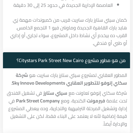
العاصمة الإدارية الجديدة في حدود 25 إلى 30 دقيقة
كمان سيتي ستارز بارك ستريت قريب من كمبوندات مهمة زي
هايد بارك القاهرة الجديدة وماونتن فيو 1 التجمع الخامس.
القرب ده بيخدم أي نشاط داخل المشروع، سواء تجاري أو إداري
أو طبي أو فندقي.
من هو مطور مشروع Citystars Park Street New Cairo؟
المطور العقاري لمشروع سيتي ستارز بارك ستريت هو
شركة
سكاي إنوفو للتطوير العقاري Sky Innovo Developments
.
شركة سكاي إنوفو تعاونت مع
سيتي ستارز
في تشغيل الفندق
تحت علامة
فيرمونت
الكندية، ومع
Park Street Company
في
إدارة وتشغيل المرحلة الترفيهية والتجارية، وده بيعطي المشروع
قيمة إضافية لأنه لا يعتمد على البناء فقط، لكن على التشغيل
والإدارة أيضاً.