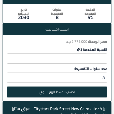
الدفعة
سنوات
تاريخ
المقدمة
التقسيط
الاستلام
2030
8
5%
احسب اقساطك
سعر الوحدة:
2,775,000 ج.م
النسبة المقدمة (%):
عدد سنوات التقسيط:
احسب القسط الربع سنوي
ابرز خدمات Citystars Park Street New Cairo | سيتي ستارز