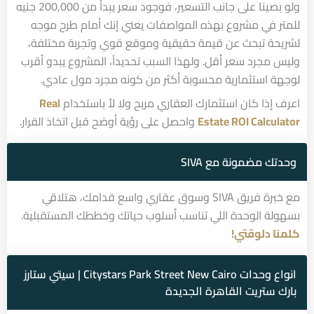
ولو بصينا على جانب التسعير، فوجود سعر يبدأ من 200,000 جنيه
للمتر في مشروع بهذه المواصفات يعني إنك أمام طرح موجه
لشريحة تبحث عن قيمة حقيقية وموقع قوي وتجربة مختلفة،
وليس مجرد سعر أقل. ولهذا السبب تحديداً، المشروع يبدو أقرب
لوجهة استثمارية محسوبة أكثر من كونه مجرد مول عادي.
اعرف إذا كان استثمارك العقاري مربح ولا لأ باستخدام
Real
Estate ROI Calculator
واحصل على رؤية أوضح قبل اتخاذ القرار.
وحدتك مضمونة مع SIVA
مع خبرة فريق SIVA وسوق عقاري واسع قدامك، هتلاقي
بسهولة الوحدة اللي تناسب أسلوب حياتك وخططك المستقبلية.
كلمنا دلوقتي!
انواع وحدات Citystars Park Street New Cairo | سيتي ستارز
بارك ستريت القاهرة الجديدة