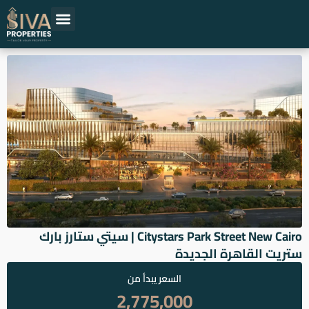
خطي
لى
لمحتوى
حلول عقارية
المشاريع العقارية
اقرأ عن العقارات
المطورين العقاريين
Citystars Park Street New Cairo | سيتي ستارز بارك
ستريت القاهرة الجديدة
السعر يبدأ من
2,775,000