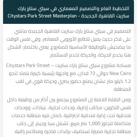
التخطيط العام والتصميم المعماري في سيتي ستارز بارك
ستريت القاهرة الجديدة - Citystars Park Street Masterplan
التصميم في سيتي ستارز بارك ستريت القاهرة الجديدة ماشي
على فكر حديث يميل للطابع الأوروبي المعاصر، وفي نفس الوقت
ما بيضحيش بالوظيفة الأساسية للمشروع. يعني باختصار: الشكل
هنا يخدم الحركة، والحركة تخدم الاستثمار.
مساحة مشروع سيتي ستارز بارك ستريت – Citystars Park Street
New Cairo حوالي 72 فدان، مع واجهة رئيسية كبيرة بتمتد لنحو
1.2 كيلو متر عشان يصنع حضور بصري وحركة قوي في لقب
المنطقة.
ومن النقاط اللافتة إن المشروع بيجمع بين أكثر من وظيفة داخل
نفس التكوين: مكاتب إدارية، وحدات تجارية، عيادات، ووحدات
فندقية تحت إدارة فندقية احترافية. كمان فيه منطقة خدمات
متكاملة تتجاوز 1,000 متر مربع، تشمل سبا وجيم، إلى جانب
منطقة تجارية مميزة تستضيف براندات فاخرة ومطاعم راقية.