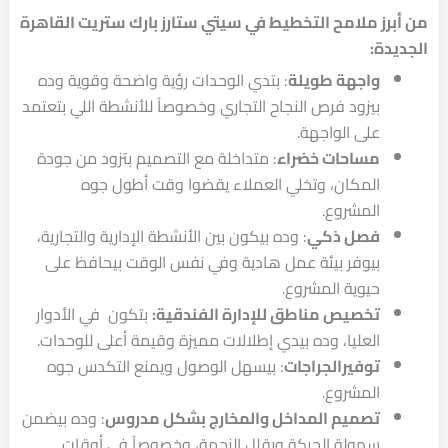
من أبرز ملامح التخطيط في سيتي ستارز بارك ستريت القاهرة
الجديدة:
واجهة طويلة
: بتدي الوحدات رؤية واضحة وقوية وده
بيزود فرص النجاح التجاري وخصوصاً للأنشطة اللي بتعتمد
على الواجهة.
مساحات خضراء
: متداخلة مع التصميم بتزود من جودة
المكان، وتخلي العملاء يقضوا وقت أطول جوه
المشروع.
فصل ذكي
: وده بيكون بين الأنشطة الإدارية والتجارية،
بيوفر بيئة عمل هادية وفي نفس الوقت بيحافظ على
حيوية المشروع.
تخصيص مناطق للإدارة الفندقية:
بتكون في الأدوار
العليا، وده بيدي إطلالات مميزة وقيمة أعلى للوحدات.
توفيرالجراجات
: بيسهل الوصول ويمنع التكدس جوه
المشروع.
تصميم المداخل والمخارج بشكل مدروس
: وده بيضمن
سهولة الحركة ويقلل الزحمة، وخصوصاً في أوقات