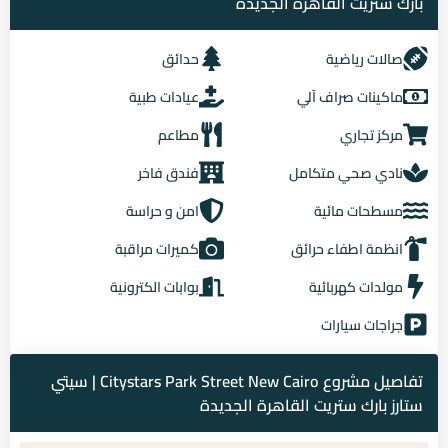
بارك ستريت القاهرة الجديدة
صالات رياضية
حدائق
ماكينات صراف آلي
عيادات طبية
مركز تجاري
مطاعم
نادي صحي متكامل
فندق فاخر
مسطحات مائية
امن و حراسة
انظمة اطفاء حرائق
كميرات مراقبة
مولدات كهربائية
بوابات الكترونية
جراجات سيارات
تفاصيل مشروع Citystars Park Street New Cairo | سيتي
ستارز بارك ستريت القاهرة الجديدة