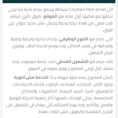
لأن Citystars Park street ببساطة بيجمع عناصر نادرة لما تيجي
تحطها مع بعضها. أول عنصر هو
الموقع
: طريق دائري مباشر،
قرب فعلي من نقاط حركة وحياة وعمل، مش مجرد عنوان على
الورق.
ثاني عنصر هو
التنوع الوظيفي
: وحدات إدارية وتجارية وطبية
وفندقية في نفس المكان، وده يوسع قاعدة الطلب ويقوي
فرص التشغيل.
ثالث عنصر هو
التشغيل الفندقي
تحت علامة فيرمونت، وده
يضيف ثقل نوعي للمشروع ويعزز صورته في السوق.
كمان المشروع عنده ميزة مهمة جداً:
الخدمة مش ثانوية
.
وجود الأمن، الجراجات، المصاعد، الإنترنت، قاعات الاجتماعات،
الكونسيرج، السبا، الجيم، السينما، الكافيهات، والمداخل
المتخصصة، بيخلي الوحدات نفسها أكثر جاهزية للحركة اليومية
والعمل والتأجير. وده يهم المستثمر اللي بيفكر في التشغيل على
المدى المتوسط والطويل، مش الشراء فقط.