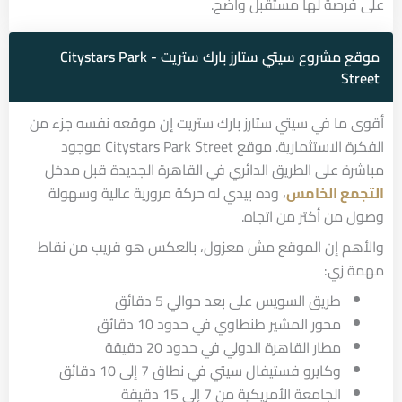
على فرصة لها مستقبل واضح.
موقع مشروع سيتي ستارز بارك ستريت - Citystars Park
Street
أقوى ما في سيتي ستارز بارك ستريت إن موقعه نفسه جزء من
الفكرة الاستثمارية. موقع Citystars Park Street موجود
مباشرة على الطريق الدائري في القاهرة الجديدة قبل مدخل
التجمع الخامس
، وده بيدي له حركة مرورية عالية وسهولة
وصول من أكتر من اتجاه.
والأهم إن الموقع مش معزول، بالعكس هو قريب من نقاط
مهمة زي:
طريق السويس على بعد حوالي 5 دقائق
محور المشير طنطاوي في حدود 10 دقائق
مطار القاهرة الدولي في حدود 20 دقيقة
وكايرو فستيفال سيتي في نطاق 7 إلى 10 دقائق
الجامعة الأمريكية من 7 إلى 15 دقيقة