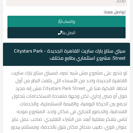
2030
تواصل معنا:
واتساب
اتصل بنا
سيتي ستارز بارك ستريت القاهرة الجديدة - Citystars Park
Street: مشروع استثماري بطابع مختلف
لو بتدور على مشروع مش شبه غيره، فسيتي ستارز بارك ستريت
القاهرة الجديدة
واحد من الأسماء اللي بتلفت النظر من أول
لحظة. الفكرة هنا في Citystars Park Street مش إنه مجرد
مول أو مبنى إداري، لكن وجهة متعددة الاستخدامات بتحاول
تجمع بين الحركة اليومية، والقيمة الاستثمارية، والخدمات
الفندقية، والحضور التجاري في مكان واحد. المشروع موجه
لناس بتفكر بعقلية أبعد من الشراء التقليدي: صاحب عمل عايز
عنوان قوي، طبيب محتاج مكان يليق بالخدمة، ومستثمر بيدور