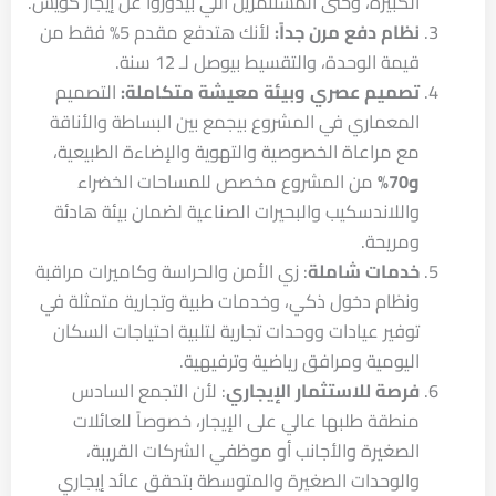
الكبيرة، وحتى المستثمرين اللي بيدوروا عن إيجار كويس.
نظام دفع مرن جداً:
لأنك هتدفع مقدم 5% فقط من
قيمة الوحدة، والتقسيط بيوصل لـ 12 سنة.
تصميم عصري وبيئة معيشة متكاملة:
التصميم
المعماري في المشروع بيجمع بين البساطة والأناقة
مع مراعاة الخصوصية والتهوية والإضاءة الطبيعية،
و70%
من المشروع مخصص للمساحات الخضراء
واللاندسكيب والبحيرات الصناعية لضمان بيئة هادئة
ومريحة.
خدمات شاملة
: زي الأمن والحراسة وكاميرات مراقبة
ونظام دخول ذكي، وخدمات طبية وتجارية متمثلة في
توفير عيادات ووحدات تجارية لتلبية احتياجات السكان
اليومية ومرافق رياضية وترفيهية.
فرصة للاستثمار الإيجاري
: لأن التجمع السادس
منطقة طلبها عالي على الإيجار، خصوصاً للعائلات
الصغيرة والأجانب أو موظفي الشركات القريبة،
والوحدات الصغيرة والمتوسطة بتحقق عائد إيجاري