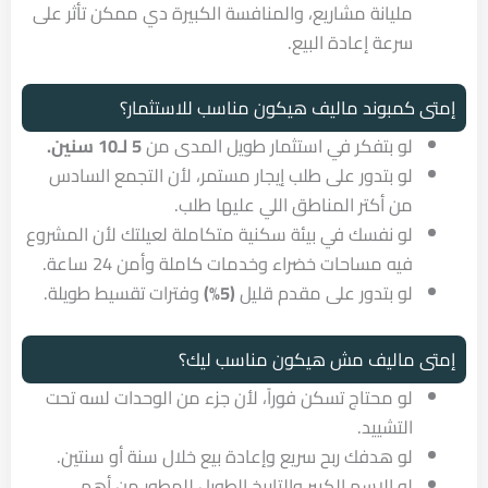
مليانة مشاريع، والمنافسة الكبيرة دي ممكن تأثر على
سرعة إعادة البيع.
إمتى كمبوند ماليف هيكون مناسب للاستثمار؟
لو بتفكر في استثمار طويل المدى من
5 لـ10 سنين.
لو بتدور على طلب إيجار مستمر، لأن التجمع السادس
من أكتر المناطق اللي عليها طلب.
لو نفسك في بيئة سكنية متكاملة لعيلتك لأن المشروع
فيه مساحات خضراء وخدمات كاملة وأمن 24 ساعة.
لو بتدور على مقدم قليل
(5%)
وفترات تقسيط طويلة.
إمتى ماليف مش هيكون مناسب ليك؟
لو محتاج تسكن فوراً، لأن جزء من الوحدات لسه تحت
التشييد.
لو هدفك ربح سريع وإعادة بيع خلال سنة أو سنتين.
لو الاسم الكبير والتاريخ الطويل للمطور من أهم