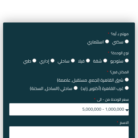
مهتم بـ أيه؟
سكني
استثماري
نوع الوحدة؟
ستوديو
شقة
فيلا
ساحلي
إداري
طبي
المكان فين؟
شرق القاهرة (تجمع, مستقبل, عاصمة)
غرب القاهرة (أكتوبر, زايد)
ساحلي (الساحل, السخنة)
سعر الوحدة من - الى
الاسم