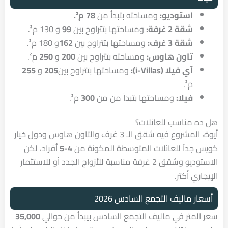
استوديو:
ومساحته بتبدأ من
78 م².
شقة 2 غرفة:
ومساحتها بتتراوح بين
99
و
130
م².
شقة 3 غرف:
ومساحتها بتتراوح بين
162
و
180
م².
تاون هاوس:
ومساحته بتتراوح بين
200
و
250
م².
آي فيلا (i-Villas)
:
ومساحتها بتتراوح بين
205
و
255
م².
فيلا:
ومساحتها بتبدأ من من
300
م².
هل ده مناسب للعائلات؟
أيوة، المشروع فيه شقق الـ 3 غرف والتاون هاوس ودول خيار
كويس جداً للعائلات المتوسطة المكونة من
4-5
أفراد، لكن
الاستوديو وشقق 2 غرفة مناسبة للأزواج الجدد أو للاستثمار
الإيجاري أكتر.
أسعار ماليف التجمع السادس 2026
سعر المتر في ماليف التجمع السادس بيبدأ من حوالي
35,000