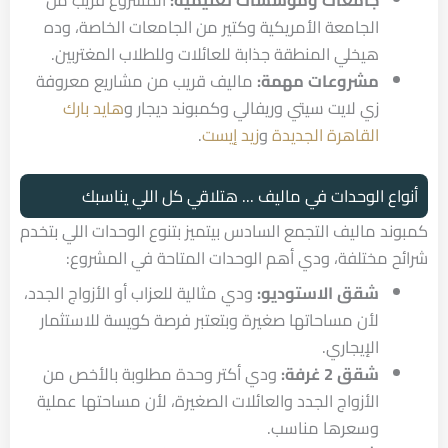
جامعات ومؤسسات تعليمية:
المشروع قريب من
الجامعة الأمريكية وكتير من الجامعات الخاصة، وده
هيخلي المنطقة جذابة للعائلات وللطلاب المغتربين.
مشروعات مهمة:
ماليف قريب من مشاريع معروفة
زي
لايت سيتي وريفالي و
كمبوند ديجار
و
هايد بارك
القاهرة الجديدة
و
زيد إيست
.
أنواع الوحدات في ماليف ... هتلاقي كل اللي يناسبك
كمبوند ماليف التجمع السادس بيتميز بتنوع الوحدات اللي بتخدم
شرائح مختلفة، ودي أهم الوحدات المتاحة في المشروع:
شقق الاستوديو:
ودي مثالية للعزاب أو الأزواج الجدد،
لأن مساحاتها صغيرة وبتعتبر فرصة كويسة للاستثمار
الإيجاري.
شقق 2 غرفة:
ودي أكتر وحدة مطلوبة بالأخص من
الأزواج الجدد والعائلات الصغيرة، لأن مساحتها عملية
وسعرها مناسب.