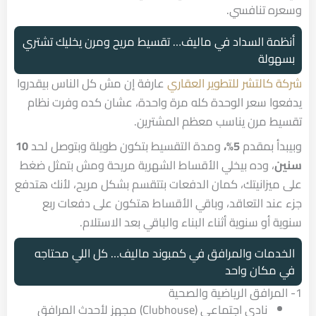
وسعره تنافسي.
أنظمة السداد في ماليف… تقسيط مريح ومرن يخليك تشتري
بسهولة
شركة كالتشر للتطوير العقاري
عارفة إن مش كل الناس بيقدروا
يدفعوا سعر الوحدة كله مرة واحدة، عشان كده وفرت نظام
تقسيط مرن يناسب معظم المشترين.
وبيبدأ بمقدم
5%،
ومدة التقسيط بتكون طويلة وبتوصل لحد
10
سنين
، وده بيخلي الأقساط الشهرية مريحة ومش بتمثل ضغط
على ميزانيتك، كمان الدفعات بتتقسم بشكل مريح، لأنك هتدفع
جزء عند التعاقد، وباقي الأقساط هتكون على دفعات ربع
سنوية أو سنوية أثناء البناء والباقي بعد الاستلام.
الخدمات والمرافق في كمبوند ماليف… كل اللي محتاجه
في مكان واحد
1- المرافق الرياضية والصحية
نادي اجتماعي (Clubhouse) مجهز لأحدث المرافق