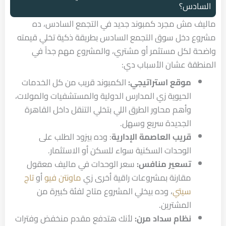
السادس؟
ماليف مش مجرد كمبوند جديد في التجمع السادس، ده
مشروع دخل سوق التجمع السادس بطريقة ذكية تخلي قيمته
واضحة لكل مستثمر أو مشتري، والمشروع مهم جداً في
المنطقة عشان الأسباب دي:
موقع استراتيجي:
الكمبوند قريب من كل الخدمات
الحيوية زي المدارس الدولية والمستشفيات والمولات،
وأهم محاور الطرق اللي بتخلي التنقل داخل القاهرة
الجديدة سريع وسهل.
قريب العاصمة الإدارية
: وده بيزود الطلب على
الوحدات السكنية سواء للسكن أو الاستثمار.
تسعير منافس:
سعر الوحدات في ماليف معقول
مقارنة بمشروعات راقية أخرى زي
ماونتن فيو
أو
تاج
سيتي
، وده بيخلي المشروع متاح لفئة كبيرة من
المشترين.
نظام سداد مرن:
لأنك هتدفع مقدم منخفض وفترات