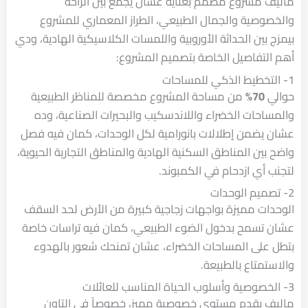
ماليف مشروع مصمم بعناية عشان يجمع بين الراحة
والخصوصية والجمال الطبيعي، الطراز المعماري للمشروع
بيمزج بين الحداثة الأوروبية واللمسات الكلاسيكية الهادية، ودي
أهم التفاصيل الخاصة بتصميم المشروع:
1- التخطيط الذكي للمساحات
حوالي
70%
من مساحة المشروع مخصصة للمناظر الطبيعية
والمساحات الخضراء واللاندسكيب والبحيرات الصناعية، وده
عشان يضمن إطلالات بانورامية لكل الوحدات، كمان فيه فصل
واضح بين المناطق السكنية الهادية والمناطق التجارية الحيوية،
لتجنب أي ازدحام في الكمبوند.
2- تصميم الوحدات
الوحدات مميزة بواجهات زجاجية كبيرة من الأرض لحد السقف
عشان تسمح بدخول الضوء الطبيعي، كمان فيه تراسات خاصة
بتطل على المساحات الخضراء، عشان تمنحك شعور بالهدوء
والاستمتاع بالطبيعة.
3- الخصوصية وأسلوب الحياة المناسب للعائلات
ماليف يقدم مستوى خصوصية مميز، خصوصاً في التاون