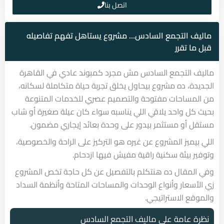
اتصل بنا
ماليف التجمع السادس… مشروع يستاهل تفهم تفاصيله
قبل ما تقرر
ماليف التجمع السادس مش مجرد كمبوند عادي في القاهرة
الجديدة، ده مشروع بيحاول يخلق تجربة حياة متكاملة لسكانه،
من المساحات مفتوحة والتصميم عصري للخدمات المتنوعة
بحيث كل واحد يلاقي اللي يناسبه سواء كان عيلة صغيرة أو شاب
مستقل أو مستثمر بيدور على وحدة بعائد إيجاري مضمون.
اللي بيميز المشروع عن غيره هو التركيز على الراحة والخصوصية،
وتوفير بيئة سكنية راقية مفيش فيها ازدحام.
وفي المقال ده هنتكلم بالتفصيل عن كل حاجة تخص المشروع
زي الأسعار وأنواع الوحدات والمساحات المتاحة وأنظمة السداد
والموقع الاستراتيجي.
نظرة عامة على ماليف التجمع السادس