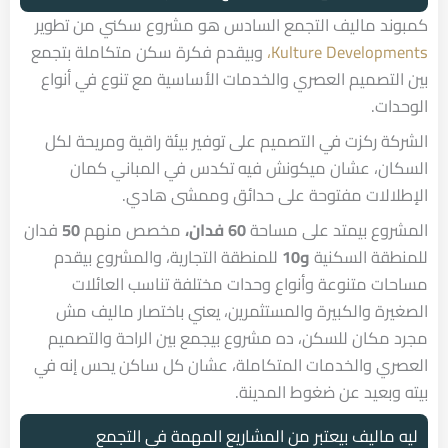
كمبوند ماليف التجمع السادس هو مشروع سكني من تطوير
Kulture Developments،
وبيقدم فكرة سكن متكاملة بتجمع
بين التصميم العصري والخدمات الأساسية مع تنوع في أنواع
الوحدات.
الشركة ركزت في التصميم على توفير بيئة راقية ومريحة لكل
السكان، عشان ميكونش فيه تكدس في المباني كمان
الإطلالات مفتوحة على حدائق وممشى هادي.
المشروع بيمتد على مساحة
60 فدان،
مخصص منهم
50
فدان
للمنطقة السكنية
و10
للمنطقة التجارية، والمشروع بيقدم
مساحات متنوعة وأنواع وحدات مختلفة تناسب العائلات
الصغيرة والكبيرة والمستثمرين، يعني باختصار ماليف مش
مجرد مكان للسكن، ده مشروع بيجمع بين الراحة والتصميم
العصري والخدمات المتكاملة، عشان كل ساكن يحس إنه في
بيته وبعيد عن ضغوط المدينة.
ليه ماليف بيعتبر من المشاريع المهمة في التجمع