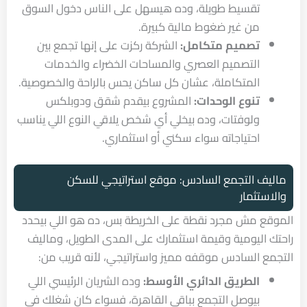
تقسيط طويلة، وده هيسهل على الناس دخول السوق
من غير ضغوط مالية كبيرة.
تصميم متكامل:
الشركة ركزت على إنها تجمع بين
التصميم العصري والمساحات الخضراء والخدمات
المتكاملة، عشان كل ساكن يحس بالراحة والخصوصية.
تنوع الوحدات:
المشروع بيقدم شقق ودوبلكس
ولوفتات، وده بيخلي أي شخص يلاقي النوع اللي يناسب
احتياجاته سواء سكني أو استثماري.
ماليف التجمع السادس: موقع استراتيجي للسكن
والاستثمار
الموقع مش مجرد نقطة على الخريطة بس، ده هو اللي بيحدد
راحتك اليومية وقيمة استثمارك على المدى الطويل، وماليف
التجمع السادس موقفه مميز واستراتيجي، لأنه قريب من:
الطريق الدائري الأوسط:
وده الشريان الرئيسي اللي
بيوصل التجمع بباقي القاهرة، فسواء كان شغلك في