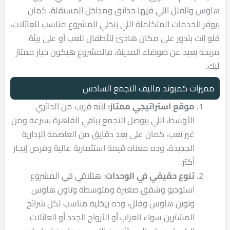
هاوس والفلل اللي فيها حدائق ومداخل المستقلة، كمان
بيوفر الخدمات المتكاملة اللي بتخلي المشروع مناسب للعائلات،
فلو إنت بتدور على مكان هادئ للأطفال للعب أو على بيئة
مريحة بعيد عن ضوضاء المدينة، فالمشروع هيكون خيار ممتاز
ليك.
مميزات كمبوند ماليف التجمع السادس
موقع استراتيجي ممتاز:
لأنه قريب من الدائري
الأوسط، اللي بيوصل التجمع بباقي القاهرة بسرعة ومن
غير تعب، كمان على بعد دقايق من العاصمة الإدارية
الجديدة، وده معناه قيمة استثمارية عالية وفرص إيجار
أكتر.
تنوع حقيقي في الوحدات
: هتلاقي في المشروع
استوديو وشقق صغيرة ومتوسطة وتاون هاوس
وتوين هاوس وفلل، وده بيخليه مناسب لكل شرائح
المشترين سواء العزاب أو الأزواج الجدد أو العائلات