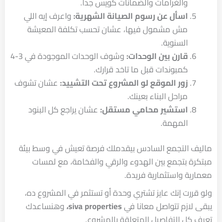
والغرامات والضمانات كويس جداً.
اسأل عن رسوم الصيانة الشهرية:
واعرف إيه اللي
مش مشمول فيها، عشان تحسب تكلفة المعيشة
السنوية.
قارن بين الوحدات:
وشوف الوحدات الموجودة في 3-4
كمبوندات قبل ما تاخد قرارك.
زور الموقع لو المشروع تحت التشييد:
عشان تشوف
مراحل البناء بعينك.
استشير محامي مستقل:
عشان يراجع كل البنود
المهمة.
ماليف التجمع السادس بيقدملك فرصة تعيش في وسط بيئة
مبتكرة بتجمع بين الهدوء والرقي والفخامة، مع لمسات
معمارية واستثمارية فريدة.
ولو قررت إنك عايز تشتري وحدة أو تستثمر في المشروع ده،
يبقى لازم تتواصل معانا في
siva properties،
وهنساعدك
تعرف كل التفاصيل المتعلقة بالمشروع.