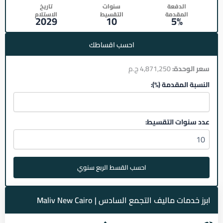
الدفعة
سنوات
تاريخ
المقدمة
التقسيط
الاستلام
2029
10
5%
احسب اقساطك
سعر الوحدة:
4,871,250 ج.م
النسبة المقدمة (%):
عدد سنوات التقسيط:
احسب القسط الربع سنوي
ابرز خدمات ماليف التجمع السادس | Maliv New Cairo