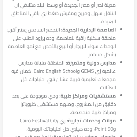
مدينة نصر أو مصر الجديدة أو وسط البلد هتلاقي إن
التنقل سهل ومريح ومفيش ضغط زي باقي المناطق
البعيدة.
العاصمة الإدارية الجديدة:
التجمع السادس يعتبر أقرب
منطقة سكنية راقية للعاصمة، وده بيزود الطلب على
الوحدات سواء للإيجار أو البيع بالأخص مع نمو العاصمة
بشكل مستمر.
مدارس دولية ومتميزة:
المنطقة مليانة مدارس
عالمية زي GEMS وCairo English School، كمان فيه
مجمعات تعليمية قريبة عشان تلبي احتياجات كل
العائلات.
مستشفيات ومراكز طبية:
ودي موجودة على بعد
دقايق من المشروع، ومنهم مستشفى كليوباترا
ومراكز طبية متخصصة.
مولات وخدمات تجارية:
زي Cairo Festival City
وPoint 90، وده هيلبي كل احتياجاتك اليومية.