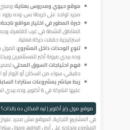
موقع حيوي ومدروس بعناية:
ومبني 
مجرد تواجد على خريطة بس، وده بيزود 
خبرة المطور في اختيار مواقع ناجحة:
المناطق النشطة في غرب القاهرة، وده 
استراتيجية حققت حركة فعلية.
تنوع الوحدات داخل المشروع:
المول م
وده بيدي مرونة أكبر للمستثمرين وبيخ
فهم احتياجات السوق المحلي:
تصميم 
حقيقي، سواء من السكان أو الزوار أو ال
ربط مباشر بمشروعات سنترادا السابق
عليها الشركة في 6 أكتوبر، وده بيدي انطباع عن استراتيجية طويلة المدى مش مجرد مشروع منفصل.
موقع مول رايز أكتوبر | ليه المكان ده بالذات؟
في المشاريع التجارية، الموقع مش مجرد عنوان