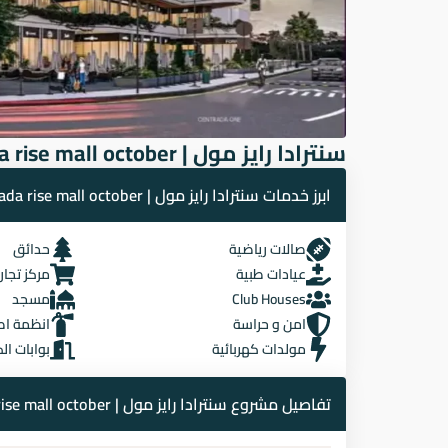
سنترادا رايز مول | centrada rise mall october
ابرز خدمات سنترادا رايز مول | centrada rise mall october
صالات رياضية
حدائق
عيادات طبية
مركز تجا
Club Houses
مسجد
امن و حراسة
انظمة اط
مولدات كهربائية
بوابات ال
تفاصيل مشروع سنترادا رايز مول | centrada rise mall october