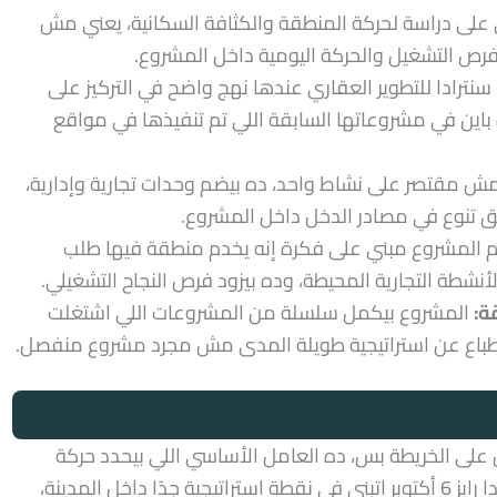
على دراسة لحركة المنطقة والكثافة السكانية، يعني مش
فرص التشغيل والحركة اليومية داخل المشروع.
سنترادا للتطوير العقاري عندها نهج واضح في التركيز على
باين في مشروعاتها السابقة اللي تم تنفيذها في مواقع
ش مقتصر على نشاط واحد، ده بيضم وحدات تجارية وإدارية،
لق تنوع في مصادر الدخل داخل المشروع.
المشروع مبني على فكرة إنه يخدم منطقة فيها طلب
أنشطة التجارية المحيطة، وده بيزود فرص النجاح التشغيلي.
ة:
المشروع بيكمل سلسلة من المشروعات اللي اشتغلت
 على الخريطة بس، ده العامل الأساسي اللي بيحدد حركة
المشروع ونجاحه على أرض الواقع، ومول سنترادا رايز 6 أكتوبر اتبنى في نقطة استراتيجية جدًا داخل المدينة،