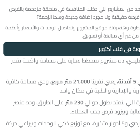
د من المشاريع اللي دخلت المنافسة في منطقة مزدحمة بالفرص
 فرصة حقيقية ولا مجرد إضافة جديدة وسط الزحمة؟
ة وهنعرفك موقع المشروع وتفاصيل الوحدات والأسعار وأنظمة
 من غير أي مبالغة أو تسويق.
ية في قلب أكتوبر
دي، ده مشروع متخطط بعناية على مساحة واضحة تقدر
5 أفدنة،
يعني تقريبًا
21,000 متر مربع
، ودي مساحة كافية
رية والإدارية والطبية في مكان واحد.
 اللي بتمتد بطول حوالي
230 متر
على الطريق، وده عنصر
أما من ناحية التصميم، فالمول مكون من دور أرضي و5 أدوار متكررة، مع توزيع ذكي للوحدات وبيراعي حركة