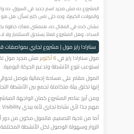
المشروع ده مش مجرد اسم جديد في السوق، ده واح
والمولات الكبيرة، وده خلى ناس كتير تسأل: هل هو
عشان كده في المقال ده، هنمشي معاك خطوة بخطو
السداد، وهل المشروع فعلاً يستحق الاستثمار ولا لا،
سنترادا رايز مول | مشروع تجاري بمواصفات قو
مول سنترادا رايز في
6 أكتوبر
مش مجرد مول تقلي
تستوعب تنوع الأنشطة وتدعم الحركة اليومية.
المول مقام على مساحة إجمالية بتوصل لحوالي
إنها تخلق بيئة متكاملة تجمع بين الأنشطة التجا
ومن أبرز عناصر المشروع كمان الواجهة المباشرة
مهم جدًا لأي نشاط تجاري لأنه بيدي Visibility عالية وبيزود فرص جذب العملاء.
الزوار وسهولة الوصول لكل الأنشطة المختلفة.