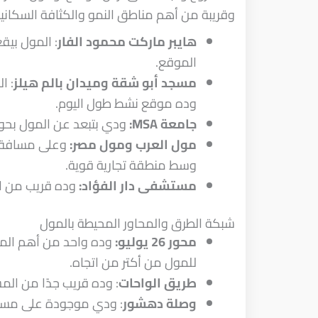
وقريبة من أهم مناطق النمو والكثافة السكانية
هايبر ماركت محمود الفار
: المول بيق
الموقع.
مسجد أبو شقة وميدان بالم هيلز
: ا
وده موقع نشط طول اليوم.
جامعة MSA:
ودي بتبعد عن المول بحو
مول العرب ومول مصر:
وعلى مسافة ق
وسط منطقة تجارية قوية.
مستشفى دار الفؤاد:
وده قريب من ال
شبكة الطرق والمحاور المحيطة بالمول
محور 26 يوليو:
وده واحد من أهم المح
للمول من أكتر من اتجاه.
طريق الواحات
: وده قريب جدًا من المشروع،
وصلة دهشور
: ودي موجودة على مسافة 