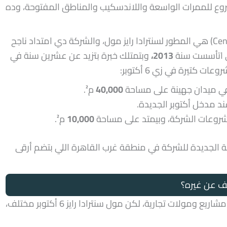
ع للممرات الواسعة واللاندسكيب والمناطق المفتوحة، وده
(Centrada Developments) هي المطور لسنترادا رايز مول، والشركة دي امتداد ناجح
2013،
وبتمتلك خبرة بتزيد عن عشرين سنة في
تيرة في زي 6 أكتوبر:
ي ميدان جهينة على مساحة
40,000
م².
ند مدخل أكتوبر الجديدة.
وعات الشركة، وبيمتد على مساحة
10,000
م².
ضافة الجديدة للشركة في منطقة غرب القاهرة اللي بتضم أرقى
السوق العقاري في 6 أكتوبر والشيخ زايد مليان مشاريع ومولات تجارية، لكن مول سنترادا رايز 6 أكتوبر مختلف،