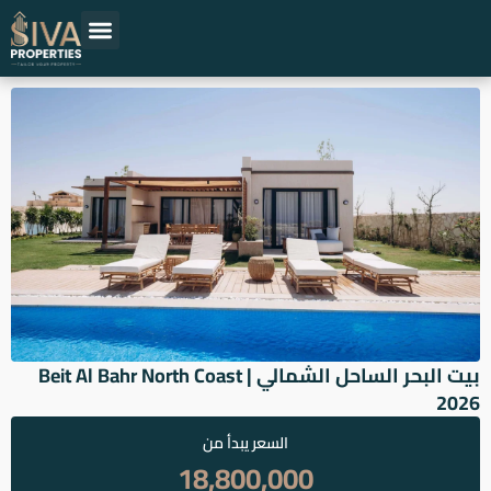
خطي
لى
لمحتوى
حلول عقارية
المشاريع العقارية
اقرأ عن العقارات
المطورين العقاريين
بيت البحر الساحل الشمالي | Beit Al Bahr North Coast
2026
السعر يبدأ من
18,800,000