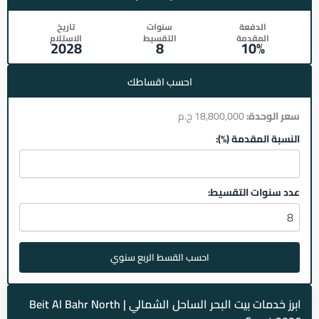
الدفعة
سنوات
تاريخ
المقدمة
التقسيط
الاستلام
2028
8
10%
احسب اقساطك
سعر الوحدة:
18,800,000 ج.م
النسبة المقدمة (%):
عدد سنوات التقسيط:
احسب القسط الربع سنوي
ابرز خدمات بيت البحر الساحل الشمالي | Beit Al Bahr North