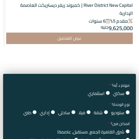
River District New Capital | كمبوند ريفر ديستريكت العاصمة
الإدارية
مقدم 5%
6 سنوات
9,625,000
جنيه
عرض التفاصيل
مهتم بـ أيه؟
سكني
استثماري
نوع الوحدة؟
ستوديو
شقة
فيلا
ساحلي
إداري
طبي
المكان فين؟
شرق القاهرة (تجمع, مستقبل, عاصمة)