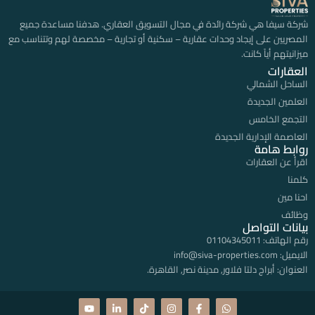
شركة سيفا هي شركة رائدة في مجال التسويق العقاري. هدفنا مساعدة جميع
المصريين على إيجاد وحدات عقارية – سكنية أو تجارية – مخصصة لهم وتتناسب مع
ميزانيتهم أياً كانت.
العقارات
الساحل الشمالي
العلمين الجديدة
التجمع الخامس
العاصمة الإدارية الجديدة
روابط هامة
اقرأ عن العقارات
كلمنا
احنا مين
وظائف
بيانات التواصل
رقم الهاتف:
01104345011
الايميل:
info@siva-properties.com
العنوان:
أبراج دلتا فلاور, مدينة نصر, القاهرة.
Y
L
T
I
F
W
o
i
i
n
a
h