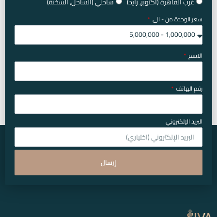
غرب القاهرة (أكتوبر, زايد)
ساحلي (الساحل, السخنة)
سعر الوحدة من - الى
الاسم
رقم الهاتف
البريد الإلكتروني
إرسال