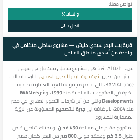
تواصل معنا:
واتساب
اتصل بنا
قرية بيت البحر سيدي حنيش — مشروع ساحلي متكامل في
واحدة من أهدى مناطق الساحل
قرية Beit Al Bahr هي مشروع ساحلي متكامل في سيدي
حنيش من تطوير
شركة بيت البحر للتطوير العقاري
التابعة لتحالف
BAM Alliance، اللي بيضم
مجموعة العبد العقارية
صاحبة
الخبرة في المشروعات الساحلية منذ
1989
، و
شركة IWAN
Developments
واللي من أبرز شركات التطوير العقاري في مصر
منذ
2004
، بالإضافة إلى
جيرة للتصميم
المسؤولة عن الرؤية
المعمارية للمشروع.
المشروع مقام على مساحة
450 فدان
، وبيمتلك شاطئ خاص
بطول
3.5 كم
وعمقه حوالي
800 متر
من البحر، كمان مميز