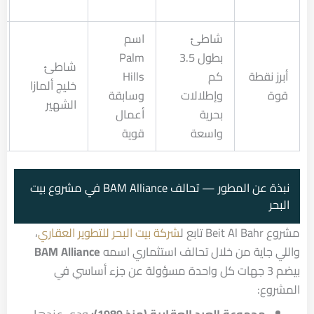
شاطئ
اسم
بطول 3.5
Palm
شاطئ
أبرز نقطة
كم
Hills
خليج ألمازا
قوة
وإطلالات
وسابقة
الشهير
بحرية
أعمال
واسعة
قوية
نبذة عن المطور — تحالف BAM Alliance في مشروع بيت
البحر
مشروع Beit Al Bahr تابع ل
شركة بيت البحر للتطوير العقاري
،
واللي جاية من خلال تحالف استثماري اسمه
BAM Alliance
بيضم 3 جهات كل واحدة مسؤولة عن جزء أساسي في
المشروع: