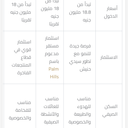
تبدأ من
تبدأ من
تبدأ من 18
أسعار
18 مليون
18.8 مليون
مليون جنيه
الدخول
جنيه
جنيه
تقريبًا
تقريبًا
استثمار
استثمار
فرصة جيدة
مستقر
قوي في
للنمو مع
مدعوم
الاستثمار
قطاع
تطور سيدي
باسم
المنتجعات
حنيش
Palm
الفاخرة
Hills
مناسب
مناسب
مناسب
السكن
للهدوء
للعائلات
للفخامة
الصيفي
والطبيعة
والأنشطة
والخصوصية
والخصوصية
الصيفية