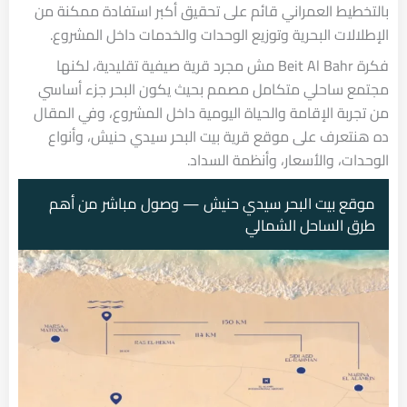
بالتخطيط العمراني قائم على تحقيق أكبر استفادة ممكنة من
الإطلالات البحرية وتوزيع الوحدات والخدمات داخل المشروع.
فكرة Beit Al Bahr مش مجرد قرية صيفية تقليدية، لكنها
مجتمع ساحلي متكامل مصمم بحيث يكون البحر جزء أساسي
من تجربة الإقامة والحياة اليومية داخل المشروع، وفي المقال
ده هنتعرف على موقع قرية بيت البحر سيدي حنيش، وأنواع
الوحدات، والأسعار، وأنظمة السداد.
موقع بيت البحر سيدي حنيش — وصول مباشر من أهم
طرق الساحل الشمالي