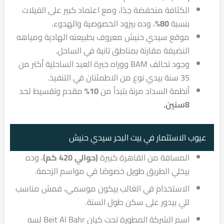
الكثافة منخفضة جدًا، ومع اعتماد كبير على الفيلات
بنسبة
80%
، وده بيزود الخصوصية والهدوء.
موقع سيدي حنيش معروف بطبيعته الهادية ومياهه
النضيفة مقارنة بمناطق تانية في الساحل.
وجود تحالف BAM ووراه خبرة العبد الساحلية أكتر من
35 سنة بيدي نوع من الاطمئنان في التنفيذ.
أنظمة السداد مرنة بتبدأ من
10%
مقدم وتقسيط لحد
8سنين.
عيوب الاستثمار في بيت البحر سيدي حنيش
المسافة من القاهرة كبيرة
(حوالي 420 كم)
، وده
بيخلي الطريق طويل خصوصًا في مواسم الزحمة.
الاستخدام في الغالب بيكون موسمي، فمش مناسب
للي بيدور على سكن طول السنة.
اسم الشركة المطورة تحت كيان Beit Al Bahr لسه