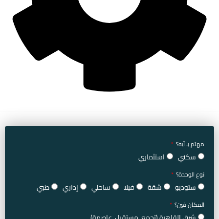
مهتم بـ أيه؟
سكني
استثماري
نوع الوحدة؟
ستوديو
شقة
فيلا
ساحلي
إداري
طبي
المكان فين؟
شرق القاهرة (تجمع, مستقبل, عاصمة)