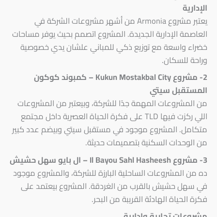
الإدارية
يعتبر مشروع Armonia من أشهر مشروعات الشركة في
العاصمة الإدارية الجديدة. المشروع اتصمم بحيث يوفر مساحات
خضراء واسعة مع توزيع ذكي للمباني علشان يدي خصوصية
وراحة للسكان.
2- مشروع Kukun Mostakbal City – كمبوند كوكون
المستقبل سيتي
من المشروعات المهمة جدًا للشركة، وبيعتبر من المشروعات
اللي ركزت فيها TLD على فكرة الحياة العصرية داخل مجتمع
متكامل. المشروع موجود في مستقبل سيتي وبيضم عدد كبير
من الوحدات السكنية بتصميمات حديثة.
3- مشروع Il Bayou Sahl Hasheesh – ال بايو سهل حشيش
ده من المشروعات الساحلية البارزة للشركة، والمشروع موجود
في سهل حشيش بالقرب من الغردقة. المشروع بيعتمد على
فكرة الحياة الهادئة القريبة من البحر.
مشروعات تجارية وإدارية