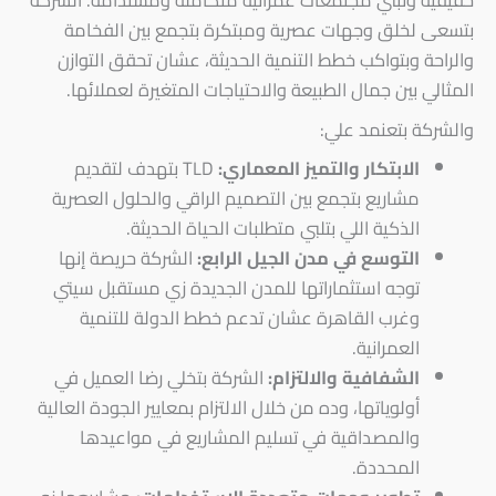
حقيقية وتبني مجتمعات عمرانية متكاملة ومستدامة. الشركة
بتسعى لخلق وجهات عصرية ومبتكرة بتجمع بين الفخامة
والراحة وبتواكب خطط التنمية الحديثة، عشان تحقق التوازن
المثالي بين جمال الطبيعة والاحتياجات المتغيرة لعملائها.
والشركة بتعنمد علي:
الابتكار والتميز المعماري:
TLD بتهدف لتقديم
مشاريع بتجمع بين التصميم الراقي والحلول العصرية
الذكية اللي بتلبي متطلبات الحياة الحديثة.
التوسع في مدن الجيل الرابع:
الشركة حريصة إنها
توجه استثماراتها للمدن الجديدة زي مستقبل سيتي
وغرب القاهرة عشان تدعم خطط الدولة للتنمية
العمرانية.
الشفافية والالتزام:
الشركة بتخلي رضا العميل في
أولوياتها، وده من خلال الالتزام بمعايير الجودة العالية
والمصداقية في تسليم المشاريع في مواعيدها
المحددة.