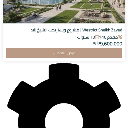
Westrict Sheikh Zayed | مشروع ويستريكت الشيخ زايد
مقدم 10%
10 سنوات
9,600,000
جنيه
عرض التفاصيل