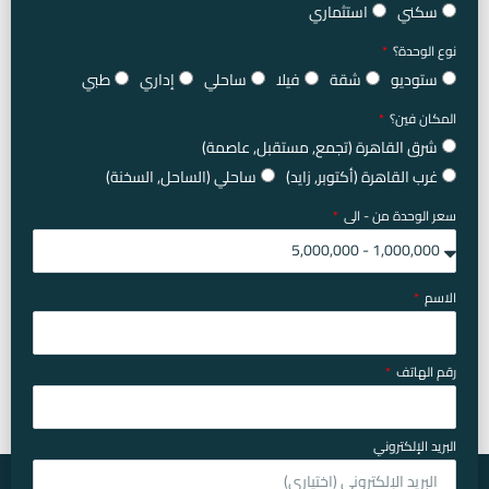
سكني
استثماري
نوع الوحدة؟
ستوديو
شقة
فيلا
ساحلي
إداري
طبي
المكان فين؟
شرق القاهرة (تجمع, مستقبل, عاصمة)
غرب القاهرة (أكتوبر, زايد)
ساحلي (الساحل, السخنة)
سعر الوحدة من - الى
الاسم
رقم الهاتف
البريد الإلكتروني