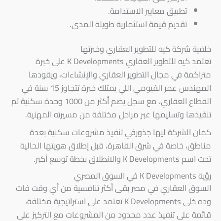
تطبيق معايير الاستدامة.
تقديم قيمة استثمارية طويلة المدى.
خلفية شركة كيه للتطوير العقاري وخبرتها
تعتمد كيه للتطوير العقاري K Developments على خبرة
متراكمة في مجال التطوير العقاري والإنشاءات، ويقودها
المهندس عمر الفيومي اللي يمتلك خبرة تتجاوز 15 سنة في
القطاع العقاري، مع سجل يضم أكثر من 1000 وحدة سكنية تم
تنفيذها وتسليمها عبر مراحل مختلفة من مسيرته المهنية.
كمان الشركة ليها جذورفي تنفيذ مشروعات سكنية بعدة
مناطق، خاصة في شرق القاهرة، قبل إطلاق هويتها الحالية
تحت اسم K Developments والانطلاق بخطة توسع أكبر.
رؤية K Developments في السوق المصري
السوق العقاري في مصر بقى أكثر تنافسية من أي وقت فات
وده خلى K Developments تعتمد على استراتيجية مختلفة،
قائمة على تنفيذ عدد محدود من المشروعات مع التركيز على