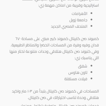
استراتيجية وقريبة من اماكن مهمة زي:
الأهرامات
جامعة زويل
المتحف المصري الجديد
كمبوند صن كابيتال كمبوند كبير مبني على مساحة ٦٧٠
فدان وفيه وفرة من المساحات الخضرا والمناظر الطبيعية.
وفي كنبوند صن كابيتال هتلاقي وحدات متنوعة تختار منها
اللي يناسبك زي:
شقق
تاون هاوس
فيلات مستقلة
المساحات في كمبوند صن كابيتال بتبدأ من ١٠٣ متر واكيد
هتلاقي وحدة تناسب اختياراتك في صن كابيتال.
خدمات كمبوند صن كابيتال متوفرة بتكتمل ومنها: