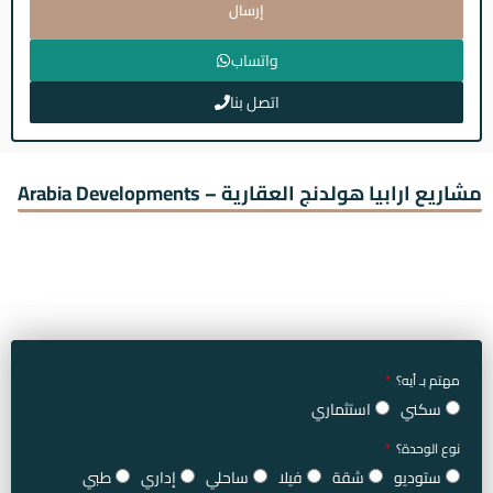
إرسال
واتساب
اتصل بنا
مشاريع ارابيا هولدنج العقارية – Arabia Developments
مهتم بـ أيه؟
سكني
استثماري
نوع الوحدة؟
ستوديو
شقة
فيلا
ساحلي
إداري
طبي