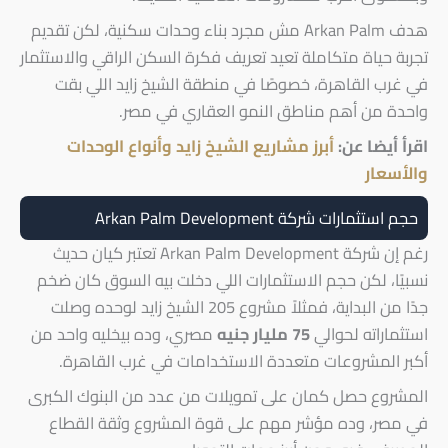
هدف Arkan Palm مش مجرد بناء وحدات سكنية، لكن تقديم
تجربة حياة متكاملة تعيد تعريف فكرة السكن الراقي والاستثمار
في غرب القاهرة، خصوصًا في منطقة الشيخ زايد اللي بقت
واحدة من أهم مناطق النمو العقاري في مصر.
اقرأ أيضا عن:
أبرز مشاريع الشيخ زايد وأنواع الوحدات
والأسعار
حجم استثمارات شركة Arkan Palm Development
رغم إن شركة Arkan Palm Development تعتبر كيان حديث
نسبيًا، لكن حجم الاستثمارات اللي دخلت بيه السوق كان ضخم
جدًا من البداية، فمثلاً مشروع 205 الشيخ زايد لوحده وصلت
استثماراته لحوالي
75 مليار جنيه
مصري، وده بيخليه واحد من
أكبر المشروعات متعددة الاستخدامات في غرب القاهرة.
المشروع حصل كمان على تمويلات من عدد من البنوك الكبرى
في مصر، وده مؤشر مهم على قوة المشروع وثقة القطاع