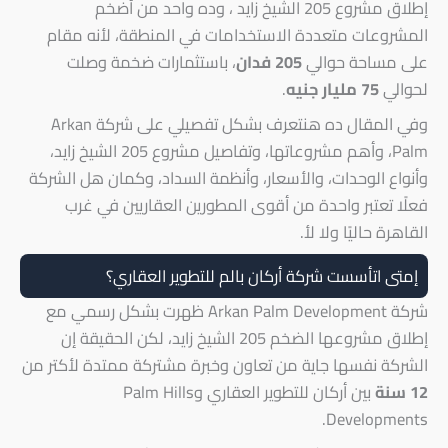
إطلاق مشروع 205 الشيخ زايد ، وده واحد من أضخم
المشروعات متعددة الاستخدامات في المنطقة، لأنه مقام
على مساحة حوالي
205 فدان
، باستثمارات ضخمة وصلت
لحوالي
75 مليار جنيه
.
وفي المقال ده هنتعرف بشكل تفصيلي على شركة Arkan
Palm، وأهم مشروعاتها، وتفاصيل مشروع 205 الشيخ زايد،
وأنواع الوحدات، والأسعار، وأنظمة السداد، وكمان هل الشركة
فعلًا تعتبر واحدة من أقوى المطورين العقاريين في غرب
القاهرة حاليًا ولا لأ.
إمتى اتأسست شركة أركان بالم للتطوير العقاري؟
شركة Arkan Palm Development ظهرت بشكل رسمي مع
إطلاق مشروعها الضخم 205 الشيخ زايد، لكن الحقيقة إن
الشركة نفسها جاية من تعاون وخبرة مشتركة ممتدة لأكتر من
12 سنة
بين أركان للتطوير العقاري وPalm Hills
Developments.