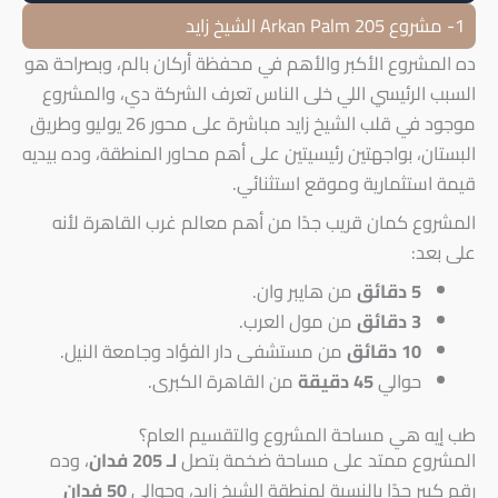
1- مشروع 205 Arkan Palm الشيخ زايد
ده المشروع الأكبر والأهم في محفظة أركان بالم، وبصراحة هو
السبب الرئيسي اللي خلى الناس تعرف الشركة دي، والمشروع
موجود في قلب الشيخ زايد مباشرة على محور 26 يوليو وطريق
البستان، بواجهتين رئيسيتين على أهم محاور المنطقة، وده بيديه
قيمة استثمارية وموقع استثنائي.
المشروع كمان قريب جدًا من أهم معالم غرب القاهرة لأنه
على بعد:
5
دقائق
من هايبر وان.
3 دقائق
من مول العرب.
10 دقائق
من مستشفى دار الفؤاد وجامعة النيل.
حوالي
45 دقيقة
من القاهرة الكبرى.
طب إيه هي مساحة المشروع والتقسيم العام؟
المشروع ممتد على مساحة ضخمة بتصل
لـ 205 فدان
، وده
رقم كبير جدًا بالنسبة لمنطقة الشيخ زايد، وحوالي
50 فدان