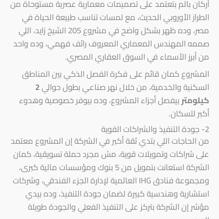
أركان بالم بتعتمد على تصميمات معمارية عصرية مستوحاة من
الطراز الأوروبي الحديث، مع لمسات تناسب طبيعة الحياة في
مصر، وده ظهر بشكل واضح في مشروع 205 الشيخ زايد، اللي
صممه المهندس المعماري المعروف رائف فهمي، وده واحد
من أبرز الأسماء في السوق العقاري المصري.
المشروع كمان قائم على فكرة الفصل الذكي بين المناطق
السكنية والخدمية، من خلال نهر صناعي بطول حوالي
2
كيلومتر
بيفصل أجزاء المشروع، وده بيوفر خصوصية وهدوء
أكبر للسكان.
2- جودة التنفيذ والشراكات القوية
من الحاجات اللي بتدي ثقة أكبر في الشركة إن المشروع معتمد
على شراكات وتمويلات قوية، مش مجرد حملة تسويقية، كمان
الشركة استعانت بتمويل من 5 بنوك ومؤسسات مالية كبرى،
ومجموعة فنادق IHG العالمية لإدارة الجزء الفندقي، وشركات
استشارية وهندسية كبيرة لضمان جودة التنفيذ، وده بيدي
مؤشر إن الشركة بتركز على التنفيذ الفعلي والجودة طويلة