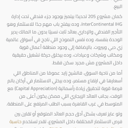
البيع.
كمان مشروع 205 تحديدًا بيتميز بوجود جزء فندقي تحت إدارة
InterContinental IHG، وده بيفتح باب مهم جدًا للاستثمار وهو
التأجير الفندقي والإداري بعائد ثابت نسبيًا بدون ما المالك يدير
الوحدة بنفسه، وده نفس النموذج اللي ناجح في أسواق عالمية
زي دبي وبيروت. بالإضافة إلى وجود منطقة أعمال قوية
ومكاتب وشركات وعيادات، وده بيخلق حركة تشغيل حقيقية
داخل المشروع مش مجرد سكن فقط.
أما من ناحية السوق، فالشيخ زايد عمومًا من المناطق اللي
أسعارها في ارتفاع مستمر، وده بيخلي الاستثمار في أركان بالم
فرصة قوية لتحقيق زيادة رأسمالية (Capital Appreciation) مع
الوقت، بجانب العائد الإيجاري اللي ممكن يكون أعلى من
المتوسط في غرب القاهرة بسبب الطلب المرتفع على المنطقة.
ولو عايز تعرف بشكل أدق حجم العائد المتوقع أو تقارن بين
فرص الاستثمار المختلفة داخل المشروع، تقدر تستخدم
حاسبة