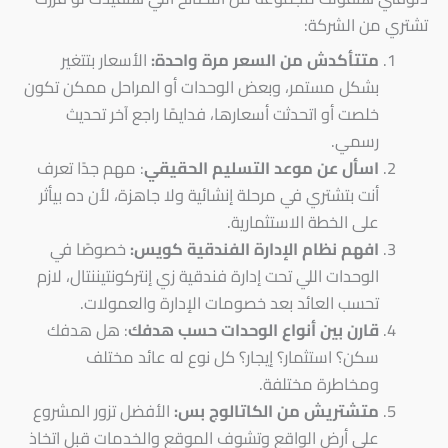
تشتري من الشركة:
متتأكدش من السعر مرة واحدة:
الأسعار بتتغير
بشكل مستمر، وبعض الوحدات أو المراحل ممكن تكون
خلصت أو اتحدثت أسعارها، فدايمًا راجع آخر تحديث
رسمي.
اسأل عن موعد التسليم الحقيقي
: مهم جدًا تعرف
أنت بتشتري في مرحلة إنشائية ولا جاهزة، لأن ده بيأثر
على الخطة الاستثمارية.
افهم نظام الإدارة الفندقية كويس:
خصوصًا في
الوحدات اللي تحت إدارة فندقية زي إنتركونتيننتال، لازم
تحسب العائد بعد خصومات الإدارة والعمولات.
قارن بين أنواع الوحدات حسب هدفك
: هل هدفك
سكن؟ استثمار؟ إيجار؟ كل نوع له عائد مختلف
ومخاطرة مختلفة.
متشتريش من الكاتالوج بس:
الأفضل تزور المشروع
على أرض الواقع وتشوف الموقع والخدمات قبل اتخاذ