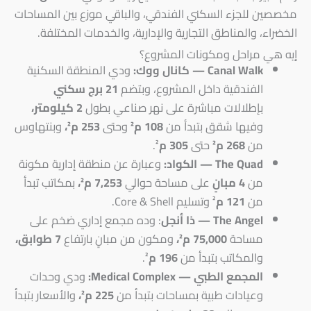
مخصصين للجزء السكني الفندقي، والباقي موزع بين المساحات
الخضراء، والمناطق التجارية والإدارية، والخدمات المختلفة.
إيه هي مراحل ومكونات المشروع؟
Canal Walk — كانال ووك:
ودي المنطقة السكنية
الفندقية داخل المشروع، وبتضم
21 برج سكني
بإطلالات مباشرة على نهر صناعي بطول
2 كيلومتر،
وفيها شقق بتبدأ من
108 م²
وحتى
253 م²،
وبنتهاوس
من
268 م²
حتى
305 م
².
The Quad — الكواد:
وعبارة عن منطقة إدارية مكونة
من
4 مبانٍ
على مساحة حوالي
7,253 م²،
بمكاتب تبدأ
من
121 م
² وتسليم Core & Shell.
The Angel — ذا أنجل
: وده مجمع إداري ضخم على
مساحة
75,000 م²،
ومكون من مبانٍ بارتفاع
7 طوابق،
والمكاتب بتبدأ من
196 م
².
المجمع الطبي — Medical Complex:
ودي وحدات
وعيادات طبية بمساحات بتبدأ من
225 م²،
والأسعار بتبدأ