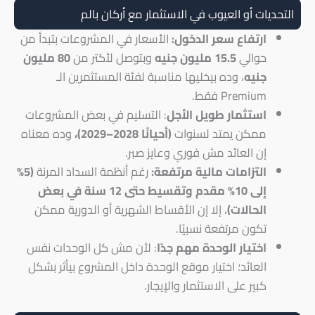
التحديات أو العيوب في الاستثمار مع أركان بالم
ارتفاع سعر الدخول:
الأسعار في المشروعات بتبدأ من
حوالي
15.5 مليون جنيه
وبتوصل لأكتر من
80
مليون
جنيه
، وده بيخليها مناسبة لفئة المستثمرين الـ
Premium فقط.
استثمار طويل الأجل
: التسليم في بعض المشروعات
ممكن يمتد لسنوات
(أحيانًا 2028–2029)،
وده معناه
إن العائد مش فوري وعايز صبر.
التزامات مالية مرتفعة:
رغم أنظمة السداد المرنة
(5%
إلى 10% مقدم وتقسيط حتى 12 سنة في بعض
الحالات)
، إلا إن الأقساط الشهرية أو الدورية ممكن
تكون مرتفعة نسبيًا.
اختيار الوحدة مهم جدًا
: لأن مش كل الوحدات نفس
العائد؛ اختيار موقع الوحدة داخل المشروع بيأثر بشكل
كبير على الاستثمار والإيجار.