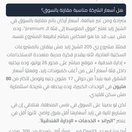
هل أسعار الشركة مناسبة مقارنة بالسوق؟
بصراحة ومن غير مبالغة، أسعار أركان بالم مقارنة بالسوق في
الشيخ زايد تعتبر “فوق المتوسط إلى فئة الـ premium”، وده
مش عيب قد ما هو انعكاس مباشر لطبيعة المشروع نفسه.
فمثلاً مشروع زي 205 الشيخ زايد مش بيتقارن بالمشروعات
السكنية العادية، لأنه بيقدم فكرة مدينة متعددة الاستخدامات
+ إدارة فندقية + موقع مباشر على محور 26 يوليو، وده بيخليه
داخل فئة أسعار أعلى من أغلب كمبوندات زايد، وفعليًا أسعار
الشقق فيه بتبدأ من حوالي 17 مليون جنيه وتوصل لأكتر من
80
مليون
في الوحدات الكبيرة، وده بيحطه في شريحة استثمارية
مش سكن تقليدي.
لكن لو بصينا على السوق في نفس المنطقة، هنلاقي إن في
مشاريع تانية في زايد أسعارها أقل بفرق واضح، لأنها أقل في
عنصر
“البراند + الخدمات + الإدارة الفندقية
”.
أما مشاريع زي One33 فهي فعلًا أقل شريحة من 205، وبتدي