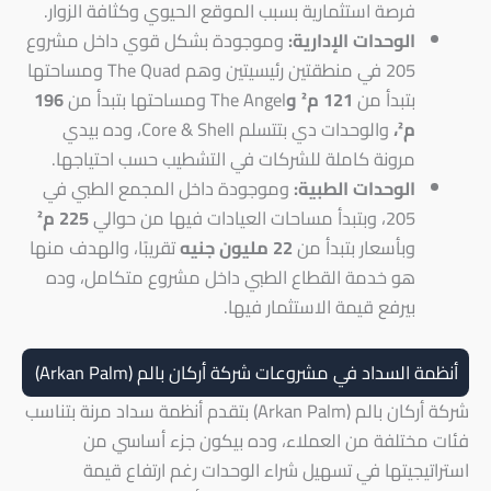
فرصة استثمارية بسبب الموقع الحيوي وكثافة الزوار.
الوحدات الإدارية:
وموجودة بشكل قوي داخل مشروع
205 في منطقتين رئيسيتين وهم The Quad ومساحتها
بتبدأ من
121 م² و
The Angel ومساحتها بتبدأ من
196
م²،
والوحدات دي بتتسلم Core & Shell، وده بيدي
مرونة كاملة للشركات في التشطيب حسب احتياجها.
الوحدات الطبية:
وموجودة داخل المجمع الطبي في
205، وبتبدأ مساحات العيادات فيها من حوالي
225 م²
وبأسعار بتبدأ من
22 مليون جنيه
تقريبًا، والهدف منها
هو خدمة القطاع الطبي داخل مشروع متكامل، وده
بيرفع قيمة الاستثمار فيها.
أنظمة السداد في مشروعات شركة أركان بالم (Arkan Palm)
شركة أركان بالم (Arkan Palm) بتقدم أنظمة سداد مرنة بتناسب
فئات مختلفة من العملاء، وده بيكون جزء أساسي من
استراتيجيتها في تسهيل شراء الوحدات رغم ارتفاع قيمة