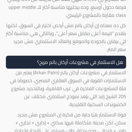
فرصة دخول أوسع، وده بيخليها مناسبة أكتر للـ upper middle
class مقارنة بالمشروع الرئيسي.
كل ده معناه إن أركان بالم مش أرخص اختيار في السوق، لكنها
بتقدم “قيمة أعلى مقابل سعر أعلى”، وبالتالي هي مناسبة أكتر
للي بيقارن بالجودة والموقع والعائد الاستثماري مش مجرد
سعر المتر.
هل الاستثمار في مشروعات أركان بالم مربح؟
الاستثمار في مشروعات أركان بالم (Arkan Palm) يعتبر من
الاستثمارات القوية في السوق العقاري المصري، خصوصًا في
فئة المشروعات الفاخرة في غرب القاهرة، وبالتحديد مشروع
205 الشيخ زايد اللي بيُعد نموذج استثماري مختلف عن
الكمبوندات السكنية التقليدية.
قوة الاستثمار هنا جاية من فكرة إن المشروع مش مجرد
سكن، لكن مدينة متكاملة فيها سكني + إداري + تجاري +
طبي + فندقي، وده بيخلق طلب مستمر على الإيجار وإعادة