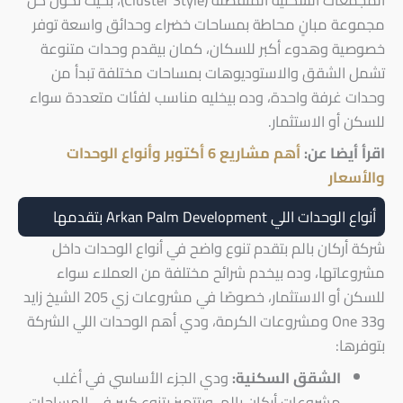
مجموعة مبانٍ محاطة بمساحات خضراء وحدائق واسعة توفر
خصوصية وهدوء أكبر للسكان، كمان بيقدم وحدات متنوعة
تشمل الشقق والاستوديوهات بمساحات مختلفة تبدأ من
وحدات غرفة واحدة، وده بيخليه مناسب لفئات متعددة سواء
للسكن أو الاستثمار.
اقرأ أيضا عن:
أهم مشاريع 6 أكتوبر وأنواع الوحدات
والأسعار
أنواع الوحدات اللي Arkan Palm Development بتقدمها
شركة أركان بالم بتقدم تنوع واضح في أنواع الوحدات داخل
مشروعاتها، وده بيخدم شرائح مختلفة من العملاء سواء
للسكن أو الاستثمار، خصوصًا في مشروعات زي 205 الشيخ زايد
وOne 33 ومشروعات الكرمة، ودي أهم الوحدات اللي الشركة
بتوفرها:
الشقق السكنية:
ودي الجزء الأساسي في أغلب
مشروعات أركان بالم، وبتتميز بتنوع كبير في المساحات،