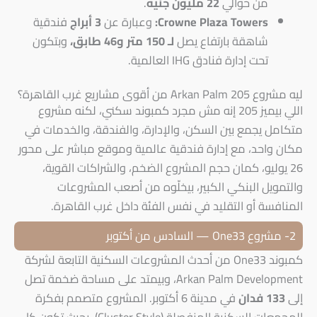
من حوالي
22 مليون جنيه
.
Crowne Plaza Towers:
وعبارة عن
3 أبراج
فندقية
شاهقة بارتفاع يصل
لـ 150 متر و46 طابق،
وبتكون
تحت إدارة فنادق IHG العالمية.
ليه مشروع 205 Arkan Palm من أقوى مشاريع غرب القاهرة؟
اللي بيميز 205 إنه مش مجرد كمبوند سكني، لكنه مشروع
متكامل يجمع بين السكن، والإدارة، والفندقة، والخدمات في
مكان واحد، مع إدارة فندقية عالمية وموقع مباشر على محور
26 يوليو، كمان حجم المشروع الضخم، والشراكات القوية،
والتمويل البنكي الكبير، بيخلّوه من أصعب المشروعات
المنافسة أو التقليد في نفس الفئة داخل غرب القاهرة.
2- مشروع One33 — السادس من أكتوبر
كمبوند One33 من أحدث المشروعات السكنية التابعة لشركة
Arkan Palm Development، وبيمتد على مساحة ضخمة تصل
إلى
133 فدان
في مدينة 6 أكتوبر. المشروع متصمم بفكرة
المجمعات السكنية المنفصلة (Cluster Style)، بحيث تكون كل