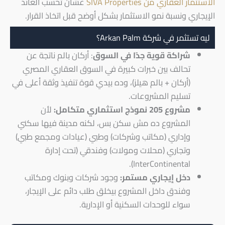
الاستثمار العقاري من SIVA Properties
عشان تحسب العائد
الإيجاري ونسبة نمو الاستثمار بشكل أوضح قبل اتخاذ القرار.
ليه تستثمر في شركة Arkan Palm؟
شراكة قوية جدًا في السوق
: أركان بالم ناتجة عن
تحالف بين خبرات كبيرة في السوق العقاري المصري
(أركان + بالم هيلز)، وده بيدي قوة تنفيذ وثقة أعلى في
تسليم المشروعات.
مشروع 205 نموذج استثماري متكامل:
لأن
المشروع ده مش سكن بس، لكنه مدينة فيها سكني
وإداري (مكاتب وشركات) وطبي (عيادات ومجمع طبي)
وتجاري (محلات ومولات) وفندقي (تحت إدارة
InterContinental).
دخل إيجاري مستمر:
وجود شركات وبنوك ومكاتب
وفندق داخل المشروع بيخلق طلب دائم على الإيجار،
سواء للوحدات السكنية أو الإدارية.