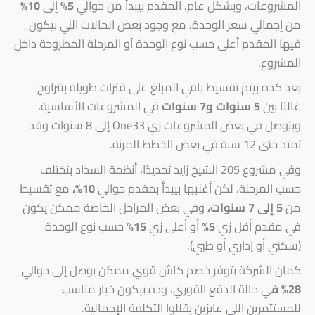
المشروعات، وبشكل عام، المقدم بيبدأ من حوالي
5%
إلى
10%
من إجمالي سعر الوحدة، مع وجود بعض الحالات اللي بيكون
فيها المقدم أعلى حسب نوع الوحدة أو المرحلة المطروحة داخل
المشروع.
بعد كده بيتم تقسيط باقي المبلغ على فترات طويلة بتتراوح
غالبًا بين
5 سنوات و7 سنوات
في المشروعات الأساسية،
وبتوصل في بعض المشروعات زي One33 إلى 8 سنوات وقد
تمتد حتى 12 سنة في بعض الخطط المرنة.
وفي مشروع 205 الشيخ زايد تحديدًا، أنظمة السداد بتختلف
حسب المرحلة، لكن أغلبها بيبدأ بمقدم حوالي
10%،
مع تقسيط
من
5 إلى 7 سنوات،
وفي بعض المراحل الخاصة ممكن يكون
في مقدم أقل زي
5%
أو أعلى زي
15%
حسب نوع الوحدة
(سكني أو إداري أو طبي).
كمان الشركة بتوفر خصم كاش قوي ممكن يوصل إلى حوالي
28% ف
ي حالة الدفع الفوري، وده بيكون خيار مناسب
للمستثمرين اللي عايزين يقللوا التكلفة الإجمالية.