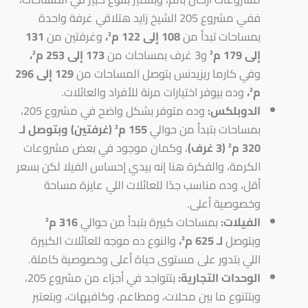
ففي مشروع 205 الشيخ زايد هتلاقي غرفة واحدة
بمساحات تبدأ من
108 إلى 122 م²،
وغرفتين من
131
إلى 179 م²
و3 غرف بمساحات من
173 إلى 253 م²،
وفي كارما ريزيدنس بتوصل المساحات من
129 إلى 296
م²،
وده بيوفر اختيارات مرنة للأفراد والعائلات.
الدوبلكس:
وده متوفر بشكل واضح في مشروع 205،
بمساحات بتبدأ من حوالي
155 م² (غرفتين) وبتوصل لـ
320 م² (3 غرف)
، وكمان موجود في بعض مشروعات
الكرمة، والفكرة هنا إنه بيدي إحساس الفيلا لكن بسعر
أقل، وده مناسب جدًا للعائلات اللي عايزة مساحة
وخصوصية أعلى.
الفيلات:
بمساحات كبيرة بتبدأ من حوالي
316 م²
وبتوصل
لـ 625 م²،
والنوع ده موجه للعائلات الكبيرة
اللي بتدور على مستوى حياة أعلى وخصوصية كاملة.
الوحدات التجارية:
بتتواجد في أجزاء من مشروع 205،
وبتتنوع ما بين محلات، ومطاعم، وكافيهات، وبتعتبر