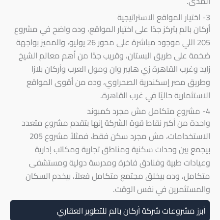
المدى.
3- اختيار المواقع الاستراتيجية
أركان بالم بتركز جدًا على اختيار المواقع، وده واضح في مشروع
205 اللي موجود مباشرة على محور 26 يوليو، والمميز بواجهة
ضخمة على طريق البستان، وقريب جدًا من أهم معالم الشيخ
زايد وغرب القاهرة زي هايبر وان ومول العرب وأركان بلازا
وطريق مصر إسكندرية الصحراوي، وده من أقوى المواقع
الاستثمارية حاليًا في غرب القاهرة.
4- مشروع متكامل مش مجرد كمبوند
واحدة من أكبر نقاط قوة الشركة إنها بتقدم مشروع متعدد
الاستخدامات، مش مجرد سكن فقط، فمثلاً مشروع 205
بيجمع بين وحدات سكنية ومناطق تجارية ومكاتب إدارية
وعيادات طبية وفنادق فاخرة ومدرسة دولية ومستشفى
متكامل، وده بيخلق مجتمع متكامل فعلاً، بيخدم السكان
والمستثمرين في نفس الوقت.
أبرز مشروعات شركة أركان بالم للتطوير العقاري