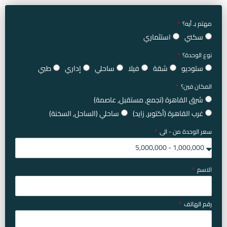
مهتم بـ أيه؟
سكني
استثماري
نوع الوحدة؟
ستوديو
شقة
فيلا
ساحلي
إداري
طبي
المكان فين؟
شرق القاهرة (تجمع, مستقبل, عاصمة)
غرب القاهرة (أكتوبر, زايد)
ساحلي (الساحل, السخنة)
سعر الوحدة من - الى
الاسم
رقم الهاتف