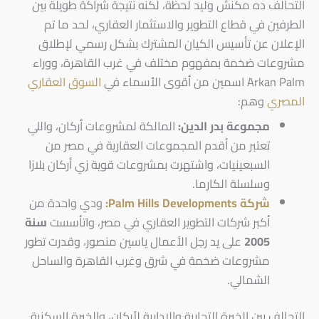
التحالف ده مكنش وليد لحظة، لكنه نتيجة شراكة طويلة بين
الطرفين في قطاع التطوير والاستثمار العقاري، لحد ما تم
الإعلان عن تأسيس الكيان المشترك بشكل رسمي لإطلاق
مشروعات ضخمة بمفهوم مختلف في غرب القاهرة، ووراء
Arkan Palm اسمين من أقوى الأسماء في
السوق العقاري
المصري
وهم:
مجموعة بدر الدين:
المالكة لمشروعات أركان، واللي
تعتبر من أقدم المجموعات العقارية في مصر من
السبعينيات، واشتهرت بمشروعات قوية زي أركان بلازا
وسلسلة الكارما.
شركة Palm Hills Developments:
ودي واحدة من
أكبر شركات التطوير العقاري في مصر، واتأسست
سنة
2005
على يد رجل الأعمال ياسين منصور، وقدرت تطور
مشروعات ضخمة في شرق وغرب القاهرة والساحل
الشمالي.
التحالف بين الخبرة التجارية والإدارية لأركان، والخبرة السكنية