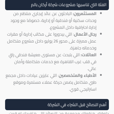
الفئة التي تناسبها مشروعات شركة أركان بالم
المستثمرون:
الباحثون عن عائد إيجاري منتظم من
وحدات سكنية أو فندقية أو إدارية، خصوصًا مع وجود
إدارة احترافية داخل المشروع.
رجال الأعمال
: اللي بيدوروا على مكاتب إدارية أو مقرات
عمل مميزة على محور 26 يوليو داخل مشروع متكامل
وخدماته جاهزة.
العائلات:
اللي بتبحث عن مستوى معيشة فندقي راقٍ
في قلب غرب القاهرة مع خدمات متكاملة وأمان
عالي.
الأطباء والمتخصصين
: اللي عايزين عيادات داخل مجمع
طبي متكامل يضمن حركة عملاء مستمرة وموقع
استراتيجي قوي.
أهم النصائح قبل الشراء في الشركة
دلوقتي هنقولك مجموعة من النصائح اللي هتفيدك لو قررت