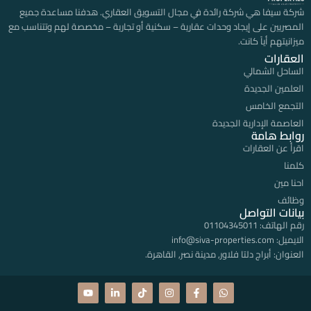
شركة سيفا هي شركة رائدة في مجال التسويق العقاري. هدفنا مساعدة جميع
المصريين على إيجاد وحدات عقارية – سكنية أو تجارية – مخصصة لهم وتتناسب مع
ميزانيتهم أياً كانت.
العقارات
الساحل الشمالي
العلمين الجديدة
التجمع الخامس
العاصمة الإدارية الجديدة
روابط هامة
اقرأ عن العقارات
كلمنا
احنا مين
وظائف
بيانات التواصل
رقم الهاتف:
01104345011
الايميل:
info@siva-properties.com
العنوان:
أبراج دلتا فلاور, مدينة نصر, القاهرة.
Y
L
T
I
F
W
o
i
i
n
a
h
u
n
k
s
c
a