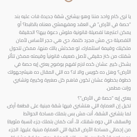
يا ترى كام واحد مننا وهو بيشتري شقة جديدة فات عليه بند
“حصة في الأرض” في العقد ومفهمشي معناه بالظبط؟ أو
يمكن اعتبرها تفصيلة قانونية ملوش دعوة بيها؟ الحقيقة
التفصيلة دي مش مجرد كلمة، دي هي حجر الأساس لأمان
ملكيتك وقيمة استثمارك. لو مخدتش بالك منها، ممكن تتحول
شقتك من كنز حقيقي لأصل ضعيف قانونياً وقيمته ممكن تتأثر
بشكل كبير. عشان كده لازم تفهم بوضوح يعني إيه حصة في
الأرض؟ وهل ده كويس والا لا؟ ده اللي المقال ده هيشرحهولك
خطوة بخطوة عشان تكون فاهم كل صغيرة وكبيرة وتشتري
وإنت مطمن.
يعني إيه "حصة في الأرض"؟
تخيل إن العمارة اللي هتشتري فيها شقة مبنية على قطعة أرض.
لما بتشتري الشقة، أنت مش بس بتملك مساحة الحوائط
والسقف اللي جوه شقتك. لأ، أنت كمان بتملك جزء (نسبة مئوية)
من إجمالي مساحة الأرض الكلية اللي العمارة مبنية عليها. الجزء