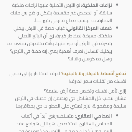
نزاعات الملكية:
لو الأرض الأصلية عليها نزاعات ملكية
سابقة، أو الحصص غير مقسمة بشكل واضح بين ملاك
العمارة، ده بيسبب صداع قانوني كبير جداً.
ضعف المركز القانوني:
غياب حصة في الأرض بيخلي
ملكيتك معرضة لمخاطر كبيرة، زي أن البائع الأصلي
يتصرف في الأرض أو جزء منها، وأنت متقدرش تمنعه. ده
بيخليك تتساءل تعرف أهمية يعني إيه حصة في الأرض؟
وهل ده كويس والا لا؟
تدفع أقساط بالدولار ولا بالجنيه؟
اعرف المخاطر وإزاي تحمي
نفسك من تقلبات سعر الصرف!
إزاي تأمن نفسك وتضمن حصة أرض سليمة؟
عشان تتجنب كل المشاكل دي وتضمن إن حصتك في الأرض
سليمة ومضمونة، لازم تمشي على الخطوات دي بحذافيرها:
المحامي العقاري:
متستخسرشي أبداً في أتعاب
المحامي العقاري المتخصص. هو اللي هيراجع عقد
البيع، وهيتأكد إن حصة في الأرض مذكورة بوضوح