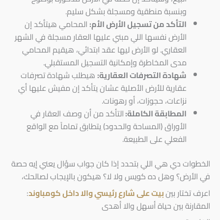
وبنسبة منطقية ومسجلة بشكل سليم.
التأكد من تسجيل الأرض الأم:
المحامي هيتأكد إن
الأرض نفسها اللي مبني عليها العقار مسجلة في الشهر
العقاري. لو الأرض ليها عقد ابتدائي، هيقيم المحامي
مدى المخاطرة وإمكانية التسجيل المستقبلي.
شهادة التصرفات العقارية:
هيطلب شهادة تصرفات
عقارية للأرض الأصلية عشان يتأكد إن مفيش عليها أي
نزاعات، حجوزات، أو رهونات.
المطابقة الكاملة:
التأكد من أن وصف العقار في
الأوراق (المساحة والحدود) يتطابق تماماً مع الواقع
الفعلي على الطبيعة.
الخطوات دي هي اللي بتحدد إذا كان جواب سؤال يعني إيه حصة
في الأرض؟ وهل ده كويس ولا لا؟ هيكون بالإيجاب لصالحك،
اعرف تختار بين
بيت على شارع رئيسي والا داخل كومباوند
:
المقارنة بين حياة أسهل والا أهدى