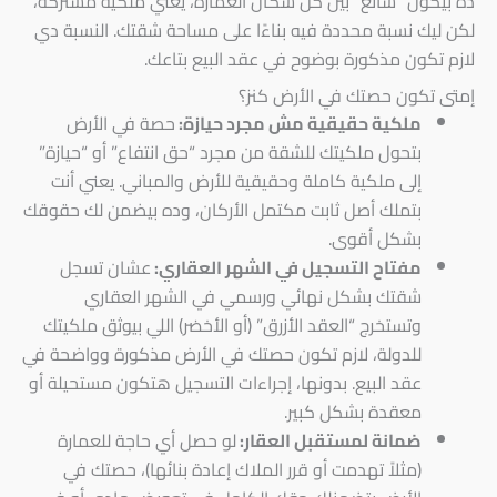
ده بيكون “شائع” بين كل سكان العمارة، يعني ملكية مشتركة،
لكن ليك نسبة محددة فيه بناءًا على مساحة شقتك. النسبة دي
لازم تكون مذكورة بوضوح في عقد البيع بتاعك.
إمتى تكون حصتك في الأرض كنز؟
ملكية حقيقية مش مجرد حيازة:
حصة في الأرض
بتحول ملكيتك للشقة من مجرد “حق انتفاع” أو “حيازة”
إلى ملكية كاملة وحقيقية للأرض والمباني. يعني أنت
بتملك أصل ثابت مكتمل الأركان، وده بيضمن لك حقوقك
بشكل أقوى.
مفتاح التسجيل في الشهر العقاري:
عشان تسجل
شقتك بشكل نهائي ورسمي في الشهر العقاري
وتستخرج “العقد الأزرق” (أو الأخضر) اللي بيوثق ملكيتك
للدولة، لازم تكون حصتك في الأرض مذكورة وواضحة في
عقد البيع. بدونها، إجراءات التسجيل هتكون مستحيلة أو
معقدة بشكل كبير.
ضمانة لمستقبل العقار:
لو حصل أي حاجة للعمارة
(مثلاً تهدمت أو قرر الملاك إعادة بنائها)، حصتك في