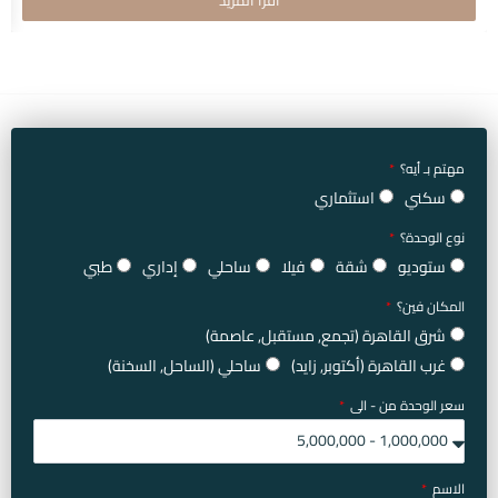
اقرأ المزيد
مهتم بـ أيه؟
سكني
استثماري
نوع الوحدة؟
ستوديو
شقة
فيلا
ساحلي
إداري
طبي
المكان فين؟
شرق القاهرة (تجمع, مستقبل, عاصمة)
غرب القاهرة (أكتوبر, زايد)
ساحلي (الساحل, السخنة)
سعر الوحدة من - الى
الاسم