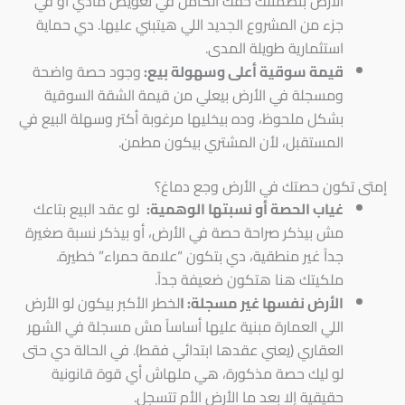
الأرض بتضمنلك حقك الكامل في تعويض مادي أو في
جزء من المشروع الجديد اللي هيتبني عليها. دي حماية
استثمارية طويلة المدى.
قيمة سوقية أعلى وسهولة بيع:
وجود حصة واضحة
ومسجلة في الأرض بيعلي من قيمة الشقة السوقية
بشكل ملحوظ، وده بيخليها مرغوبة أكتر وسهلة البيع في
المستقبل، لأن المشتري بيكون مطمن.
إمتى تكون حصتك في الأرض وجع دماغ؟
غياب الحصة أو نسبتها الوهمية:
لو عقد البيع بتاعك
مش بيذكر صراحة حصة في الأرض، أو بيذكر نسبة صغيرة
جداً غير منطقية، دي بتكون “علامة حمراء” خطيرة.
ملكيتك هنا هتكون ضعيفة جداً.
الأرض نفسها غير مسجلة: ا
لخطر الأكبر بيكون لو الأرض
اللي العمارة مبنية عليها أساساً مش مسجلة في الشهر
العقاري (يعني عقدها ابتدائي فقط). في الحالة دي حتى
لو ليك حصة مذكورة، هي ملهاش أي قوة قانونية
حقيقية إلا بعد ما الأرض الأم تتسجل.