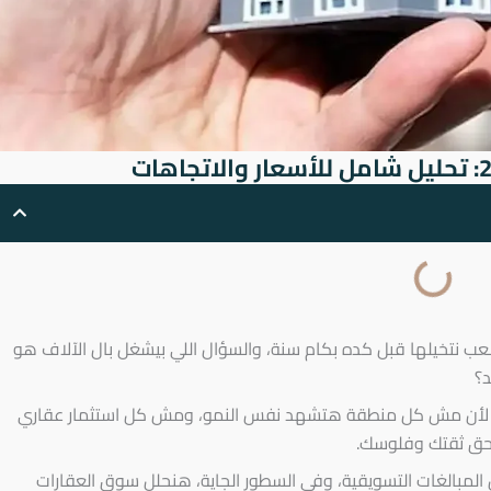
ب نتخيلها قبل كده بكام سنة، والسؤال اللي بيشغل بال الآلاف هو
د؟
ل، لأن مش كل منطقة هتشهد نفس النمو، ومش كل استثمار عقاري
حق ثقتك وفلوسك.
مبالغات التسويقية، وفي السطور الجاية، هنحلل سوق العقارات