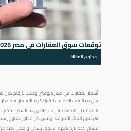
توقعات سوق العقارات في مصر 2026: تحليل شامل للأسعار والاتجاهات
محتوى المقالة
أسعار العقارات في مصر دلوقتي وصلت لأرقام كان صع
هل ده الوقت المناسب للشراء؟ ولا الأسعار لسه هتزي
الحقيقة إن الإجابة مش بسيطة زي ما البعض بيتخي
هيحقق العائد المتوقع، ومش كل مطور عقاري يست
عشان كده لازم تفهم السوق بشكل واقعي بعيد عن ال