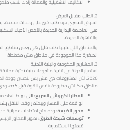
التكاليف التشغيلية والعمالة زادت بنسب ملحوظ
2. الطلب مقابل العرض
السوق المصري فيه طلب كبير على وحدات محددة، وفا
هي العاصمة الإدارية الجديدة بالأخص الأحياء السكنية 
والقاهرة الجديدة.
والمناطق اللي عليها طلب قليل هي بعض مناطق السا
الصغيرة جدًا الموجودة في مناطق مش مخططة.
3. المشاريع الحكومية والبنية التحتية
استمرار الدولة في تنفيذ مشروعات بنية تحتية عملا
2026، لأن المشروعات دي مش بس بتحسن جودة الح
مناطق مكنتش مطروحة بنفس القوة قبل كده، ودي أبرز
القطار الكهربائي السريع:
اللي بيربط العاصمة
الواقعة على المسار وبيختصر وقت التنقل بشكل
محور الضبعة:
وده فتح امتدادات عمرانية جد
توسعات شبكة الطرق:
تطوير المحاور الرئيس
قيمتها الاستثمارية.