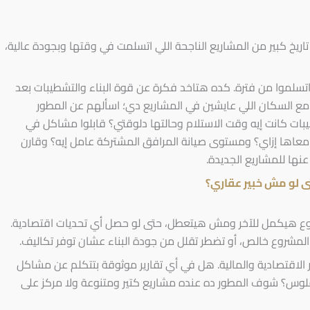
ريخ كبير من المشاريع الناجحة اللي اتسلمت في وقتها وبجودة عالية،
تسلموا من فترة. كده هتاخد فكرة عن قوة البناء والتشطيبات بعد
 مع السكان اللي عايشين في المشاريع دي؛ اسألهم عن المطور
بات كانت إيه وقت الاستلام وحالتها دلوقتي؟ قابلوا مشاكل في
ل معاها إزاي؟ ومستوى صيانة المرافق المشتركة عامل إيه؟ وقارن
نها للمشاريع الجديدة.
ى لو مش خبير عقاري؟
شروع هيكمل للآخر ومش هيتعطل، حتى لو حصل أي تحديات اقتصادية.
المشروع خالص، أو تضطر تقلل من جودة البناء عشان توفر تكاليف.
 الاقتصادية والمالية. هل في أي تقارير موثوقة بتتكلم عن مشاكل
لفلوس؟ شوف المطور ده عنده مشاريع كتير ومتنوعة ولا مركز على