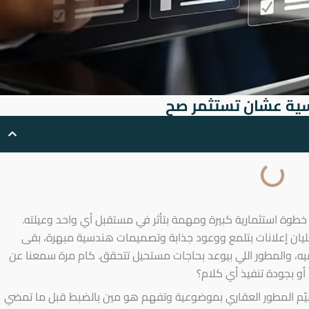
خطوة استثمارية كبيرة ومهمة بتأثر في مستقبل أي واحد وعيلته.
 مليان إعلانات بتلمع ووعود جذابة وتصميمات هندسية مبهرة، بقى
يه، والمطور اللي بيوعد بحاجات مستحيل تتحقق. كام مرة سمعنا عن
أو بجودة تنفيذ أي كلام؟
جداً هتساعدك تقيّم المطور العقاري بموضوعية وتفهم هو مين بالضبط قبل ما تمضي