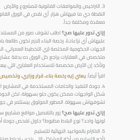
3. التراخيص والموافقات القانونية للمشروع والأرض
النقطة دي ما فيهاش هزار. أي نقص في الورق القا
معقدة ومكلفة جداً.
إزاي تدور عليها صح؟
اطلب تشوف صور من المستندات ا
عليهاش أي نزاعات)، رخصة البناء (لازم تكون طالعة
الجهات الحكومية المختصة (زي التخطيط العمراني، الدفا
متخصص في العقارات يراجع كل الورق ده بدقة عشان
وتأكد إن الأرض مخصصة للاستخدام العقاري اللي بيعلن
اقرأ أيضاً:
يعني إيه رخصة بناء، قرار وزاري، وتخصيص |
4. جودة التنفيذ والخامات المستخدمة في المشاريع الموجودة
شكل الواجهات ممكن يكون حلو بسهولة، لكن الجودة ا
تشوفهاش بسهولة. المطور الموثوق بيستثمر في جودة ال
إزاي تدور عليها صح؟
زور بالتفصيل مواقع مشاريع سا
لونها واحد؟ نوع البلاط مظبوط؟ حاول تفحص جودة أدوا
5. الالتزام بالمواعيد النهائية للتسليم
تأخير التسليم من أكتر المشاكل اللي بتجيب إحباط وب