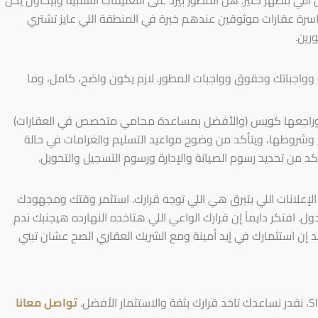
ة عقارات موثوقين عندهم خبرة في المنطقة اللي عايز تشتري
رين.
ك وواجباتك وحقوق وواجبات المطور. لازم يكون واضح، كامل، وما
وراجعها كويس (والأفضل بمساعدة محامي متخصص في العقارات)
وشروطها، ويتأكد من وضوح مواعيد التسليم والغرامات في حالة
د من تحديد رسوم الصيانة والإدارة ورسوم التسجيل والتحويل.
 الإعلانات اللي بتبرق هي اللي توجه قرارك. استثمر وقتك ومجهودك
قيق للمطور العقاري باستخدام الـ 8 نقط دول. افتكر دايماً إن قرارك الواعي اللي هتاخده النهارده هيجنبك ندم
د إن استثمارك في إيد أمينة ومع الشريك العقاري الصح عشان تبني
تواصل معانا