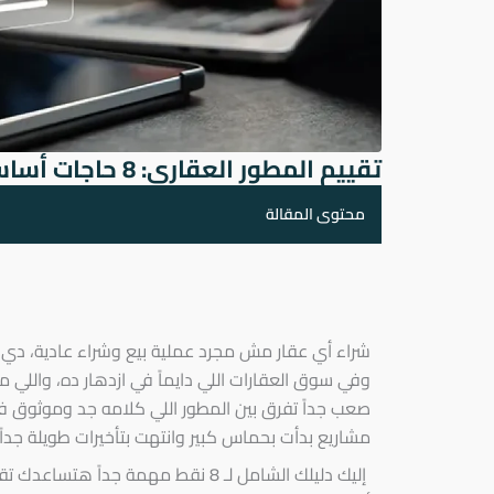
تقييم المطور العقاري: 8 حاجات أساسية عشان تستثمر صح
محتوى المقالة
شراء أي عقار مش مجرد عملية بيع وشراء عادية، دي 
وفي سوق العقارات اللي دايماً في ازدهار ده، واللي
صعب جداً تفرق بين المطور اللي كلامه جد وموثوق ف
مشاريع بدأت بحماس كبير وانتهت بتأخيرات طويلة جداً 
إليك دليلك الشامل لـ 8 نقط مهمة 