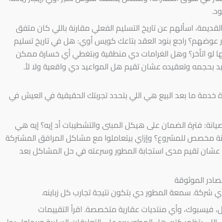
د.
قديمة، اسألهم عن تاريخ التسليم الفعلي مقارنة باللي كان متفق
 عوضهم؟ راجع بنود العقد بتاعك كويس أوي: هل في تاريخ تسليم
ا لو اتأخر؟ وهل الغرامات دي منطقية وبتغطي أي خسارة ممكن
يد بحجمه وتعقيده عشان تقيم هل المواعيد دي واقعية ولا لأ.
 خدمة ما بعد البيع هي اللي بتحدد تجربتك الحقيقية في العيش في
نة: فترة الضمان على هيكل المبنى والتشطيبات أد إيه؟ إيه هي
انة مخصص للمشروع؟ وإزاي بيتعاملوا مع مشاكل المرافق المشتركة
ة عشان تقيم مدى استجابة المطور وسرعته في حل المشاكل بعد
ي شركة. سمعة المطور دي بتكون نتيجة تجارب كل زباينه.
 فيسبوك، وأي منتديات عقارية متخصصة. اقرأ التقييمات
للي بتظهر كتير. هل المطور بيرد على التعليقات السلبية وبيحاول يحل