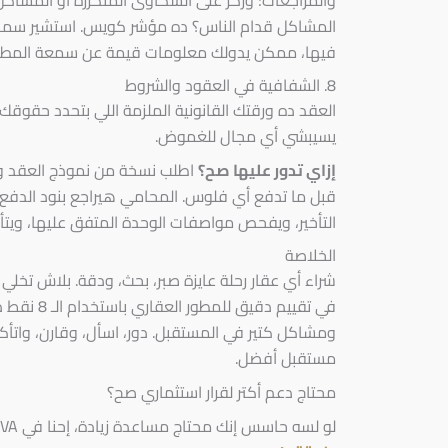
المشاكل قدام الناس؟ ده مؤشر كويس. استشير سماسر
فيها، ممكن يدولك معلومات قيمة عن سمعة المطو
8. الشفافية في العقود والشروط
العقد ده ورقتك القانونية الملزمة اللي بتحدد حقوق
يسيبشي أي مجال للغموض.
إزاي تدور عليها صح؟
اطلب نسخة من نموذج العقد 
قبل ما تدفع أي فلوس. المحامي هيراجع بنود الدفع 
التأخير، ويفحص مواصفات الوحدة المتفق عليها، ويتأك
الخلاصة
شراء أي عقار رحلة عايزة صبر، بحث، ودقة. بلاش تخلي
في تقييم د
ومشاكل كتير في المستقبل. دور، اسأل، وقارن، واتأك
مستقبل أفضل.
محتاج دعم أكتر لقرار استثماري صح؟
لو لسه حاسس إنك محتاج مساعدة زيادة، إحنا في SIVA، نقدر نساعدك تاخد قرارك بثقة والاستثمار الأفضل.