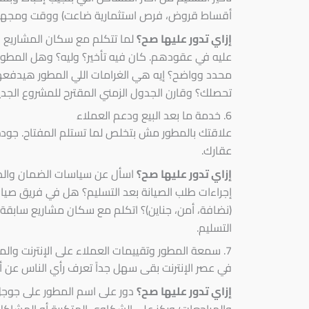
أقساط قروض، فرص استثمارية ضاعت) ووقت ومجهو
إزاي تدور عليها صح؟
لما تتكلم مع سكان المشاريع ال
عليه في عقودهم. كان فيه تأخير؟ وليه؟ وهل المطور
محدد وواضح؟ إيه هي الغرامات اللي المطور هيدفعه
تحصلك؟ وقارن الجدول الزمني المقترح للمشروع الجد
6. خدمة ما بعد البيع ودعم العملاء
علاقتك بالمطور مش بتخلص لما تستلم المفتاح. جودة
عقارك.
إزاي تدور عليها صح؟
اسأل عن سياسات الضمان والصيا
إجراءات طلب الصيانة بعد التسليم؟ هل في فريق صي
(نضافة، أمن، جناين)؟ اتكلم مع سكان مشاريع سابق
التسليم.
7. سمعة المطور وتقييمات العملاء على الإنترنت والمصادر الموثوقة
في عصر الإنترنت بقى سهل جداً تعرف رأي الناس عن أ
إزاي تدور عليها صح؟
دور على اسم المطور على جوجل،
والمراجعات؛ وركز على الشكاوى المتكررة أو المشاكل ا