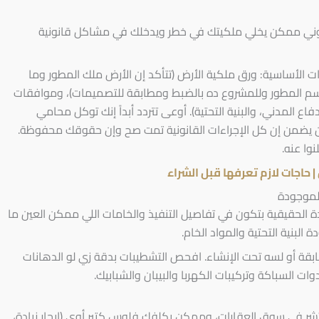
نوني ممكن يخلي ملكيتك في خطر ويدخلك في مشاكل قانونية
لأساسية: ورق ملكية الأرض (تتأكد إن الأرض ملك المطور وما
 باسم المطور وللمشروع ده بالضبط ومطابقة للتصميمات)، وموافقات
ع المدني، والبنية التحتية). أوعى تتردد أبداً إنك توكل محامي
 يضمن إن كل الإجراءات القانونية تمت صح وإن حقوقك محفوظة.
وا عنه.
 حاجات لازم تعرفها قبل الشراء
لحقيقية بتكون في تفاصيل التنفيذ والخامات اللي ممكن العين ما
بنية التحتية والمواد الخام.
بقة أو لسه تحت الإنشاء. افحص التشطيبات بدقة زي لو الدهانات
ت السباكة وتركيبات الكهربا والبيبان والشبابيك.
تنتشر في سوق العقارات، وممكن يكلفك فلوس كتير أوي (إيجار زيادة،