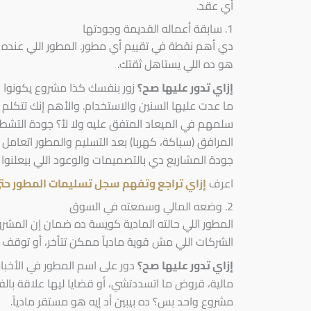
أي عقد.
1. سابقة أعماله القديمة وجودتها
دي أهم نقطة في تقييم أي مطور. المطور اللي عنده تا
هو ده اللي يستاهل ثقتك.
إزاي تدور عليها صح؟
زور بنفسك كذا مشروع يكونوا ا
ما عدت عليها السنين والاستخدام. والأهم إنك تتكلم
سلمهم في الميعاد المتفق عليه ولا لأ؟ جودة التشطي
المرافق (سباكة، كهربا) بعد التسليم والمطور اتعام
جودة المشاريع دي بالتصميمات والوعود اللي بيعلنوا ع
اعرف
إزاي تراجع وتفهم سجل تسليمات المطور حت
2. وضعه المالي وسمعته في السوق
المطور اللي حالته المادية كويسة ده ضمان إن الم
الشركات اللي مش قوية مادياً ممكن تتأخر، أو توقف 
إزاي تدور عليها صح؟
دور على اسم المطور في الأخبار
مالية، قروض ما اتسددتشي، أو قضايا ليها علاقة با
مشروع واحد بس؟ ده بيبين أد إيه هو مستقر مادياً.