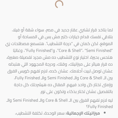
لما بتاخد قرار تشتري عقار جديد في مصر، سواء شقة أو فيلا،
بتلاقي نفسك قدام خيارات كتير مش بس في المساحة أو
الموقع، لكن كمان في “درجة التشطيب”. هتسمع مصطلحات زي
“Core & Shell”، “Semi Finished”، و”Fully Finished”، وغالبًا
هتحس بحيرة. اختيار نوع التشطيب ده مش مجرد تفصيلة صغيرة،
ده قرار هياثر على ميزانيتك، وقتك، ودرجة المجهود اللي هتبذله
عشان توصل لبيت أحلامك. عشان كده، لازم تفهم كويس الفرق
بين الـ Core & Shell والـ Semi Finished والـ Fully Finished،
وإمتى تختار كل واحد فيهم. المقال ده هيشرحلك كل حاجة
بالتفصيل عشان تختار بذكاء وتكون على نور.
ليه لازم تفهم الفرق بين الـ Core & Shell والـ Semi Finished والـ
Fully Finished؟
ميزانيتك الإجمالية:
سعر الوحدة، تكلفة التشطيب،