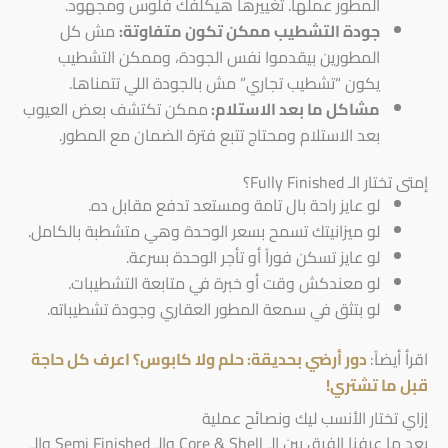
المطور عملها. تغييرها هيكلفك فلوس ومجهود.
جودة التشطيب ممكن تكون متفاوتة:
مش كل
المطورين بيقدموا نفس الجودة، وممكن التشطيب
يكون “تشطيب تجاري” مش بالجودة اللي تتمناها.
مشاكل ما بعد الاستلام:
ممكن تكتشف بعض العيوب
بعد الاستلام ومحتاج تتبع فترة الضمان مع المطور.
إمتى تختار الـ Fully Finished؟
لو عايز راحة بال تامة ومستعد تدفع مقابل ده.
لو ميزانيتك تسمح بسعر الوحدة وهي متشطبة بالكامل.
لو عايز تسكن فوراً أو تأجر الوحدة بسرعة.
لو معندكش وقت أو خبرة في متابعة التشطيبات.
لو بتثق في سمعة المطور العقاري وجودة تشطيباته.
اقرأ أيضاً:
دور أرضي بحديقة: حلم ولا كابوس؟ اعرف كل حاجة
قبل ما تشتري!
إزاي تختار الأنسب ليك ونصائح عملية
بعد ما عرفنا الفرق بين الـ Core & Shell والـ Semi Finished والـ