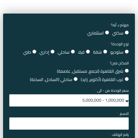
مهتم بـ أيه؟
سكني
استثماري
نوع الوحدة؟
ستوديو
شقة
فيلا
ساحلي
إداري
طبي
المكان فين؟
شرق القاهرة (تجمع, مستقبل, عاصمة)
غرب القاهرة (أكتوبر, زايد)
ساحلي (الساحل, السخنة)
سعر الوحدة من - الى
الاسم
رقم الهاتف