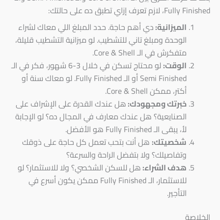
Fully Finished، لازم تعرف إزاي تطبق ده على حالتك:
الميزانية:
دي أهم حاجة. حدد المبلغ اللي معاك لشراء
الوحدة ومبلغ تاني للتشطيب. لو ميزانية التشطيب قليلة،
متفكرش في الـ Core & Shell.
الوقت:
لو محتاج تسكن في خلال 3-6 شهور، فكر في الـ
Semi Finished أو الـ Fully Finished. لو معاك سنة أو
أكتر، ممكن Core & Shell.
خبرتك ومجهودك:
هل عندك القدرة على الإشراف على
الصنايعية؟ هل عندك معارف في المجال ده؟ لو الإجابة
لأ، يبقى الـ Fully Finished هو الأفضل.
شخصيتك:
هل أنت بتحب تعمل كل حاجة على ذوقك
وتفاصيلك؟ ولا بتفضل الراحة والسرعة؟
هدف الشراء:
هل للسكن الشخصي؟ ولا للاستثمار؟ لو
للاستثمار، الـ Fully Finished ممكن يكون أسرع في
التأجير.
الخلاصة