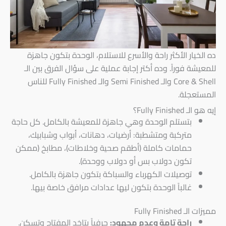
ده الخيار الأكثر راحة والأسرع للاستلام، الوحدة بتكون جاهزة
للمعيشة فوراً. وده أكتر إجابة عملية على سؤال الفرق بين الـ
Core & Shell والـ Semi Finished والـ Fully Finished للناس
المستعجلة.
إيه هو الـ Fully Finished؟
بتستلم الوحدة وهي جاهزة للمعيشة بالكامل. كل حاجة
متركبة ومتشطبة: أرضيات، دهانات، أبواب وشبابيك،
حمامات كاملة (أطقم صحية وخلاطات)، مطابخ (ممكن
تكون دولاب بس أو دولاب ووحدة).
توصيلات الكهرباء والسباكة بتكون جاهزة بالكامل.
غالباً الوحدة بتكون ليها عدادات مرافق خاصة بيها.
مميزات الـ Fully Finished
راحة تامة وعدم مجهود:
حرفياً بتاخد المفتاح وتسكن.