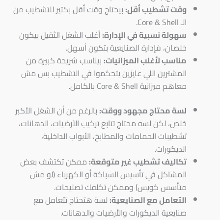
وقت تشطيب أقل:
بيحتاج وقت أقل بكتير للتشطيب من
الـ Core & Shell.
سهولة نسبية في الإدارة:
أغلب الشغل الثقيل بيكون
خلصان، فإدارة الصنايعية بتكون أسهل.
مناسب لأغلب الميزانيات:
بيناسب شريحة كبيرة من
المشترين اللي عايزين يتحكموا في التشطيب بس مش
معاهم ميزانية Core & Shell بالكامل.
لسة محتاج مجهود ووقت:
بالرغم من أن الشغل الأكبر
خلص، لكن لسه محتاج تتابع تركيب الأرضيات، الدهانات،
تشطيبات الحمامات والمطابخ، الأبواب الداخلية،
الديكورات.
تكاليف تشطيب غير متوقعة:
ممكن تكتشف بعض
المشاكل في تأسيس السباكة أو الكهرباء (لو مش
متأسس كويس) وممكن تكلفك تصليحات.
التعامل مع الصنايعية:
لسة هتحتاج تتعامل مع
صنايعية الديكورات والأرضيات والدهانات.