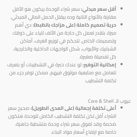
أقل سعر مبدئي:
سعر شراء الوحدة بيكون هو الأقل
مقارنة بالأنواع التانية وده بيقلل الحمل المالي المبدئي.
حرية تصميم كاملة (على مزاجك بالظبط):
دي أهم
ميزة. بتقدر تعمل كل حاجة من الألف للياء على ذوقك
وتصميمك الخاص. تتحكم في توزيع الغرف، أماكن
الشبابيك والأبواب، شكل الواجهات الداخلية والخارجية،
كل تفصيلة صغيرة.
إمكانية التوفير:
لو عندك خبرة في التشطيبات أو بتعرف
تتعامل مع صنايعية موثوق فيهم، ممكن توفر جزء من
تكلفة التشطيب.
عيوب الـ Core & Shell
أعلى تكلفة إجمالية (على المدى الطويل):
صحيح سعر
الشراء أقل لكن تكلفة التشطيب الكامل للوحدة هتكون
ضخمة وقد تفوق سعر شراء وحدة متشطبة جاهزة،
خاصة مع ارتفاع أسعار مواد البناء.