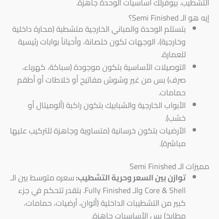
التشطيب. بيوفرلك أساسيات الوحدة جاهزة.
إيه هو الـ Semi Finished؟
بتستلم الوحدة والمباني الخارجية متشطبة (محارة داخلية
وخارجية)، الوجهات تكون خلصانة، وأحياناً بوابات رئيسية
للعمارة.
التوصيلات الأساسية بتكون موجودة (سباكة، كهرباء،
صرف) بس من غير وشوش مفاتيح أو خلاطات أو أطقم
حمامات.
الأبواب الخارجية والشبابيك بتكون راكبة (ألوميتال أو
خشب).
الأرضيات بتكون خرسانية (متساوية وجاهزة للتركيب عليها
مباشرة).
مميزات الـ Semi Finished
توازن بين السعر وحرية التشطيب:
سعره متوسط بين الـ
Core & Shell والـ Fully Finished. بتقدر تتحكم في جزء
كبير من التشطيبات الداخلية (ألوان، أرضيات، حمامات،
مطابخ) بس الأساسيات جاهزة.