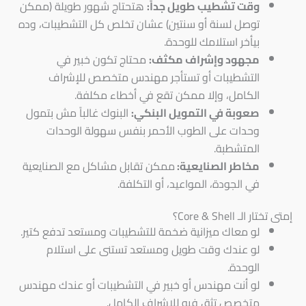
وقت تشطيب طويل جداً:
هتحتاج شهور طويلة (ممكن
توصل لسنة أو سنتين) عشان تخلص كل التشطيبات، وده
بيأخر استلامك للوحدة.
مجهود وإشراف مكثف:
محتاج تكون خبير في
التشطيبات أو تستأجر مهندس متخصص للإشراف
الكامل، وإلا ممكن تقع في أخطاء مكلفة.
صعوبة في التمويل البنكي:
البنوك غالباً مش بتمول
وحدات على الطوب الأحمر بنفس سهولة الوحدات
المتشطبة.
مخاطر الصنايعية:
ممكن تقابل مشاكل مع الصنايعية
في الجودة، المواعيد، أو التكلفة.
إمتى تختار الـ Core & Shell؟
لو معاك ميزانية ضخمة للتشطيبات ومستعد تدفع كتير.
لو عندك وقت طويل ومستعد تستنى على استلام
الوحدة.
لو أنت مهندس أو خبير في التشطيبات أو عندك مهندس
متخصص تثق فيه للإشراف الكامل.