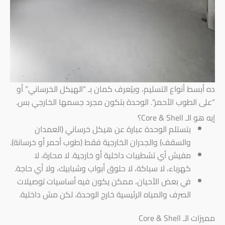
ده أبسط أنواع التسليم، وبيُعرف كمان بـ “الهيكل الخرساني” أو
“على الطوب الأحمر”. الوحدة بتكون مجرد جسمها الخارجي بس.
إيه هو الـ Core & Shell؟
بتستلم الوحدة عبارة عن هيكل خرساني (العمدان
والسقف) والجدران الخارجية فقط (طوب أحمر أو خرسانة).
مفيش أي تشطيبات داخلية أو خارجية. لا محارة، لا
كهرباء، لا سباكة، لا حلوق أبواب وشبابيك، ولا أي حاجة.
في بعض الأحيان، ممكن يكون فيه أساسيات توصيلات
الصرف والمياه الرئيسية خارج الوحدة، لكن مش داخلية.
مميزات الـ Core & Shell