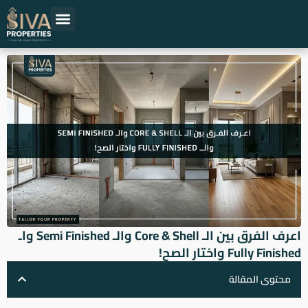
خطي
لى
لمحتوى
حلول عقارية
المشاريع العقارية
اقرأ عن العقارات
المطورين العقاريين
اعرف الفرق بين الـ Core & Shell والـ Semi Finished واـ
Fully Finished واختار الصح!
محتوى المقالة