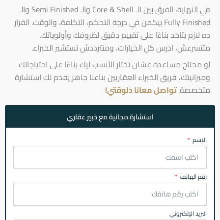
في النهاية، الفرق بين الـ Core & Shell والـ Semi Finished والـ
Fully Finished بيكمن في درجة التحكم، التكلفة، والوقت. القرار
ده لازم يتاخد بناءًا على تقييم دقيق لظروفك وأولوياتك.
متتسرعش، ادرس كل الخيارات، ومتترددش تستشير الخبراء.
لو محتاج مساعدة عشان تختار الأنسب ليك بناءًا على احتياجاتك
وميزانيتك، فريق الخبراء العقاريين بتاعنا جاهز يقدم لك استشارة
متخصصة.
تواصل معانا دلوقتي!
استشارة مجانية مع خبير عقاري
الاسم
رقم الهاتف
البريد الإلكتروني