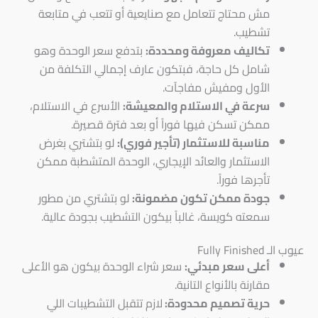
مش محتاج تتعامل مع صنايعية أو تتعب في متابعة
تشطيب.
تكاليف معروفة ومحددة:
بتدفع سعر الوحدة وهو
شامل كل حاجة، فبتكون عارف إجمالي التكلفة من
الأول ومفيش مفاجآت.
سرعة في الاستلام والمعيشة:
الأسرع في الاستلام،
ممكن تسكن فيها فوراً أو بعد فترة قصيرة.
مناسبة للاستثمار (تأجير فوري):
لو بتشتري بغرض
الاستثمار والعائد الإيجاري، الوحدة المتشطبة ممكن
تأجرها فوراً.
جودة ممكن تكون مضمونة:
لو بتشتري من مطور
سمعته كويسة، غالباً بيكون التشطيب بجودة عالية.
عيوب الـ Fully Finished
أعلى سعر مبدئي:
سعر شراء الوحدة بيكون هو الأعلى
مقارنة بالأنواع التانية.
حرية تصميم محدودة:
لازم تتقبل التشطيبات اللي