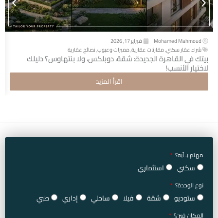
Mohamed Mahmoud
فبراير 17, 2026
شراء عقار سكني
,
مقارنات عقارية
,
مميزات وعيوب
,
نصائح عقارية
بيتك في القاهرة الجديدة: شقة، دوبلكس، ولا بنتهاوس؟ دليلك
لاختيار الأنسب!
اقرأ المزيد
مهتم بـ أيه؟
سكني
استثماري
نوع الوحدة؟
ستوديو
شقة
فيلا
ساحلي
إداري
طبي
المكان فين؟