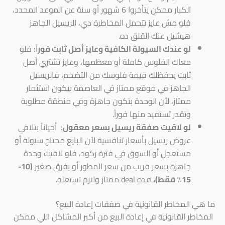
الكبار ممكن يتأخروا 6 شهور أو سنة عن الموعد المحدد،
فلو مش عايز تتحمل المخاطرة دي، الريسيل الجاهز
هيشيل عنك القلق ده.
لو عندك السيولة الكافية وعايز أصل ثابت فور
اً: فلو
معاك الفلوس كاملة أو معظمها، وعايز تشتري أصل
ثابت يحفظلك قيمة فلوسك من التضخم، فالريسيل
الجاهز في موقع ممتاز في العاصمة بيكون استثمار
ممتاز، لأن الوحدة بتكون جاهزة وفي منطقة مطلوبة
وتقدر تستفيد منها فوراً.
لو لاقيت صفقة ريسيل بسعر معقول
: أحياناً بتلاقي
عروض ريسيل بأسعار تنافسية لأن البايع محتاج سيولة أو
مستعجل أو السوق في فترة ركود، فلو لاقيت وحدة
جاهزة بسعر قريب من سعر المطور أو بفرق صغير
(10-
15٪ فقط)،
فده deal ممتاز ولازم تستغله.
ما هي المخاطر القانونية في صفقات إعادة البيع؟
المخاطر القانونية في إعادة البيع من أكبر المشاكل اللي ممكن