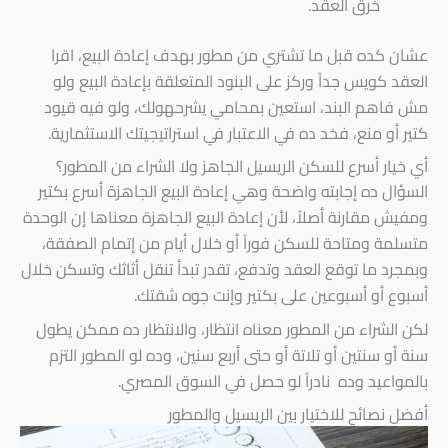
خرق العقد.
عشان كده قبل ما تشتري من مطور بهدف إعادة البيع، اقرا
العقد كويس جداً وركز على البنود المتعلقة بإعادة البيع ولو
مش فاهم البند، استعين بمحامي يشرحهولك، ولو فيه قيود
كتير أو منع، فخد ده في الاعتبار في استراتيجيتك الاستثمارية.
أي خيار أسرع للسكن الريسيل الجاهز ولا الشراء من المطور؟
السؤال ده إجابته واضحة وهي إعادة البيع الجاهزة أسرع بكتير
ومفيش مقارنة أصلاً، لأن إعادة البيع الجاهزة معناها إن الوحدة
متسلمة ومتاحة للسكن فوراً أو خلال أيام من إتمام الصفقة،
وبمجرد ما توقع العقد وتدفع، تقدر تبدأ تنقل أثاثك وتسكن خلال
أسبوع أو أسبوعين على بكتير وإنت جوه شقتك.
لكن الشراء من المطور معناه انتظار، والانتظار ده ممكن يطول
سنة أو سنتين أو تلاتة أو حتى أربع سنين، وده لو المطور التزم
بالمواعيد وده نادراً لو حصل في السوق المصري.
أفضل نصائح للاختيار بين الريسيل والمطور