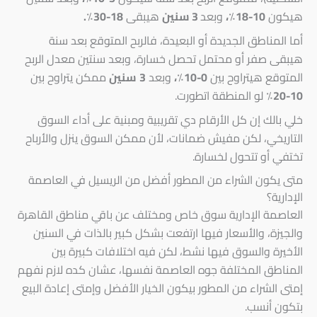
هيكون
10-18٪،
وبعد
3 سنين
هيبقى
18-30٪.
أما المناطق الجديدة أو البعيدة، فالربح المتوقع بعد سنة
هيبقى صفر أو محتمل تحصل خسارة، وبعد سنتين معدل الربح
المتوقع هيتراوح بين
0-10٪،
وبعد
3
سنين
ممكن يتراوح بين
10-20٪
لو المنطقة اتطورت.
خلي بالك إن كل الأرقام دي تقريبية ومبنية على أداء السوق
التاريخي، لكن مفيش ضمانات، لأن ممكن السوق ينزل والأرباح
تختفي أو تتحول لخسارة.
متى يكون الشراء من المطور أفضل من الريسيل في العاصمة
الإدارية؟
العاصمة الإدارية سوق خاص ومختلف عن باقي مناطق القاهرة
والجيزة، والأسعار فيها ارتفعت بشكل كبير بالذات في السنين
الأخيرة والسوق فيها نشط، لكن فيه اختلافات كبيرة بين
المناطق المختلفة جوه العاصمة نفسها، عشان كده لازم نفهم
إمتى الشراء من المطور بيكون الخيار الأفضل وإمتى إعادة البيع
بتكون أنسب.