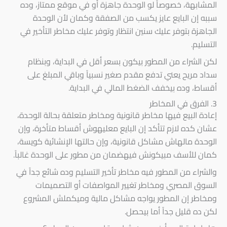
المشابهة، خصوصاً لو الوحدة جاهزة أو في موقع ممتاز، وده
سببه إن البايع عايز يكسب من الصفقة وكمان لأن الوحدة
الجاهزة بتوفر عليك سنين انتظار وتوفر عليك مخاطر التأخير في
التسليم.
لكن الشراء من المطور بيكون بسعر أقل في البداية، وبنظام
سداد مريح يعني تدفع مقدم صغير نسبياً وباقي المبلغ على
أقساط، وده بيخفف الضغط المالي في البداية.
3. الفرق في المخاطر
إعادة البيع فيها مخاطر قانونية ومخاطر متعلقة بحالة الوحدة،
عشان كده لازم تتأكد إن البايع معليهوش أقساط متأخرة، وإن
الوحدة مالهاش مشاكل قانونية، وإن حالتها الإنشائية كويسة،
كمان للأسف مبيكونش فيهضمان من مطور على الوحدة غالباً.
والشراء من المطور فيه مخاطر تأخير التسليم وده شائع جداً في
السوق المصري ومخاطر تغيير المواصفات أو التصميمات
ومخاطر إن المطور يواجه مشاكل مالية وميكملش المشروع
لكن ده قليل جداً أما بيحصل.