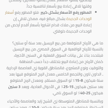
وقتها تلاقي إعادة بيع بأسعار تنافسية جداً.
المطور رفع الأسعار بشكل كبير
: فلو المطور رفع
أسعار
الوحدات الجديدة
بشكل مبالغ فيه، ممكن تلاقي إن
إعادة البيع من ملاك قدام اشتروا بأسعار أقدم أرخص من
الوحدات الجديدة دلوقتي.
ما هي الأرباح المتوقعة من بيع الريسيل بعد سنة أو سنتين؟
بالنسبة للأرباح الواقعية في السوق المصري من بيع الريسيل
فبتتحدد بناءً على بيانات السوق الفعلية في السنين الأخيرة،
كمان الأرباح من إعادة البيع بتختلف جداً حسب المنطقة
والتوقيت ونوع المشروع، فالمناطق القوية زي العاصمة الإدارية
ـ الداون تاون والتجمع الخامس معدل الربح المتوقع فيها بعد
سنة هيكون
8-15٪
لو السوق مستقر، ومعدل الربح المتوقع
بعد سنتين هيكون
15-25٪
في الأحوال العادية، وبعد
3 سنين
هيكون
25-40٪
لو السوق نامي.
وبالنسبة للمناطق المتوسطة زي الشيخ زايد والعاصمة والأحياء
السكنية)، فمتوقع الربح بعد سنة هيكون
5-10٪،
وبعد سنتين