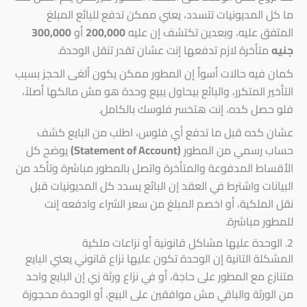
ما كل المديونيات تتسدد، يعني ممكن تدفع للبائع المبلغ
المتفق عليه، وبعدين تكتشف إن عليه
200,000
أو
300,000
جنيه
متأخرة لازم تدفعها إنت عشان تقدر تنقل الوحدة.
كمان فيه حالات أسوأ إن المطور ممكن يكون ألغى الحجز بسبب
التأخير المتكرر، والبائع بيحاول يبيع وحدة هو مش مالكها أصلاً،
فلو حصل كده، إنت هتخسر فلوسك بالكامل.
عشان كده قبل ما تدفع أي فلوس، اطلب من البايع كشف
حساب رسمي من المطور
(Statement of Account)
يوضح كل
الأقساط المدفوعة والمتأخرة واتصل بالمطور مباشرة وتأكد من
البيانات واشترط في العقد إن البائع يسدد كل المديونيات قبل
نقل الملكية، أو اخصم المبلغ من سعر الشراء وادفعه إنت
للمطور مباشرة.
2. الوحدة عليها مشاكل قانونية أو نزاعات ملكية
المشكلة التانية إن الوحدة تكون عليها نزاع قانوني يعني البايع
متنازع مع المطور على حاجة، أو في نزاع ورثة زي إن البايع واحد
من الورثة والباقي مش موافقين على البيع، أو الوحدة محجوزة