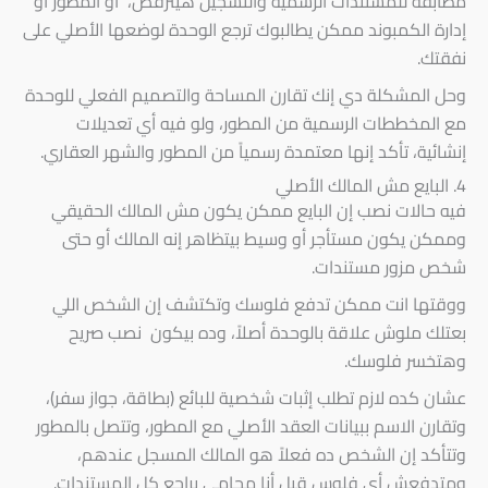
مطابقة للمستندات الرسمية والتسجيل هيترفض، أو المطور أو
إدارة الكمبوند ممكن يطالبوك ترجع الوحدة لوضعها الأصلي على
نفقتك.
وحل المشكلة دي إنك تقارن المساحة والتصميم الفعلي للوحدة
مع المخططات الرسمية من المطور، ولو فيه أي تعديلات
إنشائية، تأكد إنها معتمدة رسمياً من المطور والشهر العقاري.
4. البايع مش المالك الأصلي
فيه حالات نصب إن البايع ممكن يكون مش المالك الحقيقي
وممكن يكون مستأجر أو وسيط بيتظاهر إنه المالك أو حتى
شخص مزور مستندات.
ووقتها انت ممكن تدفع فلوسك وتكتشف إن الشخص اللي
بعتلك ملوش علاقة بالوحدة أصلاً، وده بيكون نصب صريح
وهتخسر فلوسك.
عشان كده لازم تطلب إثبات شخصية للبائع (بطاقة، جواز سفر)،
وتقارن الاسم ببيانات العقد الأصلي مع المطور، وتتصل بالمطور
وتتأكد إن الشخص ده فعلاً هو المالك المسجل عندهم،
ومتدفعش أي فلوس قبل أنا محامي يراجع كل المستندات.