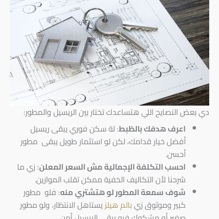
دي بعض النصايح اللي هتساعدك تختار بين الريسيل والمطور:
اعرف هدفك بالظبط
: لة سكن فوري يبقى ريسيل
أفضل خيار قدامك، لكن لو استثمار طويل يبقى مطور
أحسن.
احسب التكلفة الإجمالية مش السعر المعلن
: زي ما
شرحنا لأن التكاليف الخفية ممكن تقلب الموازين.
شوف سمعة المطور لو هتشتري منه
: فلو مطور
كبير وموثوق زي
بالم هيلز
يستاهل الانتظار، ولو مطور
صغير أو مشكوك فيه يبقى الريسيل أمن.