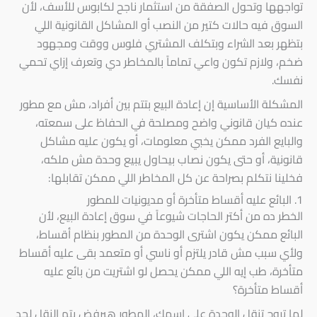
تواجهها وتحول الصفقة من استثمار ناجح لكابوس للأسف، لأن
السوق فيه حالات كتير من النصب أو المشاكل القانونية اللي
بتظهر بعد الشراء وبتكلف المشتري فلوس ووقت ومجهود
ضخم، ولازم تكون واعي تماماً بالمخاطر دي وتعرف إزاي تحمي
نفسك.
المشكلة الأساسية إن إعادة البيع بتتم بين أفراد، مش مع مطور
عنده كيان قانوني واضح ومصلحة في الحفاظ على سمعته،
والبايع الفرد ممكن يخبي معلومات، أو يكون عليه مشاكل
قانونية، أو حتى يكون نصاب بيحاول يبيع وحدة مش ملكه،
فخلينا نتكلم بصراحة عن كل المخاطر اللي ممكن تقابلها:
1. البائع عليه أقساط متأخرة أو مديونيات للمطور
الخطر ده من أكتر الحاجات شيوعاً في سوق إعادة البيع، لأن
البائع ممكن يكون اشترى الوحدة من المطور بنظام أقساط،
ولأي سبب مش قادر يلتزم أو ناسي أو متعمد بقى عليه أقساط
متأخرة، طب إيه اللي ممكن يحصل لو اشتريت من بائع عليه
أقساط متأخرة؟
لما تروح تنقل الوحدة على اسمك، المطور هيرفض يتم النقل لحد