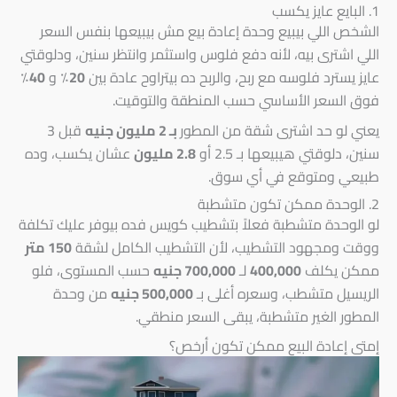
1. البايع عايز يكسب
الشخص اللي بيبيع وحدة إعادة بيع مش بيبيعها بنفس السعر
اللي اشترى بيه، لأنه دفع فلوس واستثمر وانتظر سنين، ودلوقتي
عايز يسترد فلوسه مع ربح، والربح ده بيتراوح عادة بين
20٪
و
40٪
فوق السعر الأساسي حسب المنطقة والتوقيت.
يعني لو حد اشترى شقة من المطور
بـ 2 مليون جنيه
قبل 3
سنين، دلوقتي هيبيعها بـ 2.5 أو
2.8 مليون
عشان يكسب، وده
طبيعي ومتوقع في أي سوق.
2. الوحدة ممكن تكون متشطبة
لو الوحدة متشطبة فعلاً بتشطيب كويس فده بيوفر عليك تكلفة
ووقت ومجهود التشطيب، لأن التشطيب الكامل لشقة
150 متر
ممكن يكلف
400,000
لـ
700,000 جنيه
حسب المستوى، فلو
الريسيل متشطب، وسعره أغلى بـ
500,000 جنيه
من وحدة
المطور الغير متشطبة، يبقى السعر منطقي.
إمتى إعادة البيع ممكن تكون أرخص؟