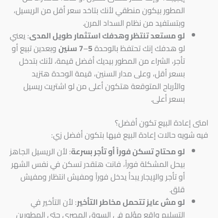
المطور بيكون منطقي لأنك بتاخد سعر أقل من الريسيل،
وبتستفيد من نظام السداد المرن.
لو مستعد تنتظر وهدفك استثمار طويل المدى
: يعني
لو هدفك إنك تحتفظ بالوحدة
5
–
7 سنين
وبعدين تبيع أو
تأجر، الشراء من المطور بيديك أفضل قيمة، لأنك بتدخل
بسعر أقل، وعلى مدار السنين، قيمة الوحدة هتزيد
والأرباح المتوقعة هتكون أعلى من لو اشتريت ريسيل
بسعر أعلى.
امتى إعادة البيع تكون أفضل؟
فيه شويه حالات إعادة البيع فيها بتكون أفضل زي:
لو محتاج تسكن فوراً أو تأجر بسرعة
: لأن الريسيل الجاهز
بيحل المشكلة فوراً، فانت هتقدر تسكن في نفس الشهر
أو تأجر والإيجار يبدأ يدخل فوراً ومفيش انتظار ومفيش
قلق.
لو مش عايز تتحمل مخاطر التأخير
: لأن التأخير في
التسليم واقع مؤلم في السوق المصري حتى المطورين