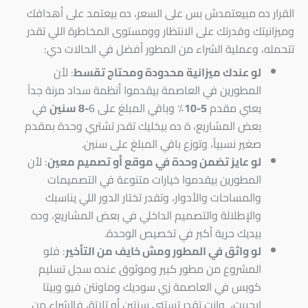
القرار ده مبيعتمدش بس على السعر، ده بيعتمد على أهدافك
وميزانيتك وقدرتك على الانتظار وومستوى المخاطرة اللي تقدر
تتحمله، وعملية الشراء من المطور أفضل في الحالات دي:
لو عندك ميزانية محدودة ومحتاج تقسط
: لأن
المطورين في العاصمة بيقدموا أنظمة سداد مرنة جداً
يعني مقدم
5-10٪
وباقي المبلغ على 6
-8 سنين
في
بعض المشاريع، ة ده بيخليك تقدر تشتري وحدة بمقدم
صغير نسبياً، وتوزع باقي المبلغ على سنين.
لو عايز تضمن وحدة في موقع أو تصميم معين
: لأن
المطورين بيقدموا خيارات متنوعة في التصميمات
والمساحات والأدوار، وتقدر تختار الدور اللي يناسبك
والإطلالة والتصميم الداخلي في بعض المشاريع، وده
بيديك حرية أكبر في تخصيص الوحدة.
لو واثق في المطور ومش خايف من التأخير
: فلو
المشروع من مطور كبير وموثوق عنده سجل تسليم
كويس في العاصمة زي سوديك وماونتن فيو وبيتا
إيجيبت، وإنت تقدر تستنى سنتين أو تلاتة، فالشراء من