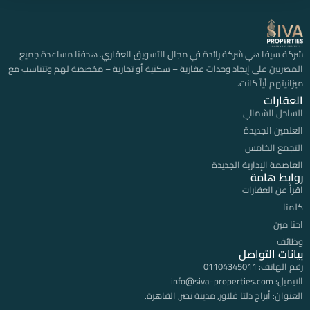
شركة سيفا هي شركة رائدة في مجال التسويق العقاري. هدفنا مساعدة جميع
المصريين على إيجاد وحدات عقارية – سكنية أو تجارية – مخصصة لهم وتتناسب مع
ميزانيتهم أياً كانت.
العقارات
الساحل الشمالي
العلمين الجديدة
التجمع الخامس
العاصمة الإدارية الجديدة
روابط هامة
اقرأ عن العقارات
كلمنا
احنا مين
وظائف
بيانات التواصل
رقم الهاتف:
01104345011
الايميل:
info@siva-properties.com
العنوان:
أبراج دلتا فلاور, مدينة نصر, القاهرة.