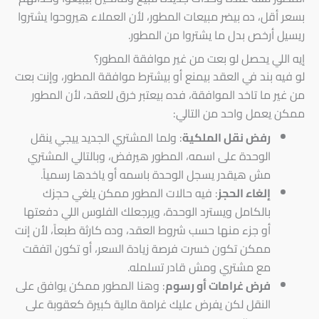
بسعر أقل، ده بيضر مبيعات المطور، لأن العملاء هيروحوا يشتروا
ريسيل أرخص بدل ما يشتروا من المطور.
إيه اللي يحصل لو بعت من غير موافقة المطور؟
لو فيه بند في العقد بيمنع أو بيشترط موافقة المطور، وإنت بعت
من غير ما تاخد الموافقة، فده بيعتبر خرق للعقد، لأن المطور
ممكن يعمل واحد من التالي:
رفض نقل الملكية
: ولما المشتري الجديد ييجي ينقل
الوحدة على اسمه، المطور هيرفض، وبالتالي المشتري
مش هيقدر يسجل الوحدة باسمه أو ياخدها رسمياً.
إلغاء الحجز
: فيه حالات المطور ممكن يلغي حجزك
بالكامل ويسترد الوحدة، ويرجعلك الفلوس اللي دفعتها
أو جزء منها حسب شروط العقد، وده كارثة طبعاً، لأن إنت
ممكن تكون خسرت فرصة زيادة السعر، أو تكون اتفقت
مع مشتري ومش قادر تسلمله.
فرض غرامات أو رسوم
: وهنا المطور ممكن يوافق على
النقل لكن يفرض عليك غرامة مالية كبيرة كعقوبة على