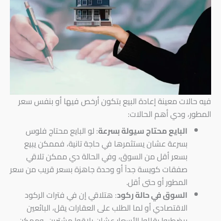
فيه حالات معينة إعادة البيع بتكون أرخص فيها أو بنفس سعر
المطور، ودي أهم الحالات:
البايع محتاج سيولة بسرعة
: لو البايع محتاج فلوس
بسرعة عشان يستثمرها في حاجة تانية، فممكن يبيع
بسعر أقل من السوق، وفي الحالة دي ممكن تلاقي
صفقات كويسة جداً أو وحدة جاهزة بسعر قريب من سعر
المطور أو حتى أقل.
السوق في حالة ركود
: هتلاقي إن في فترات الركود
الاقتصادي أو لما الطلب على العقارات يقل، البائعين
بيضطروا يقللوا الأسعار عشان يلاقوا مشترين، وممكن