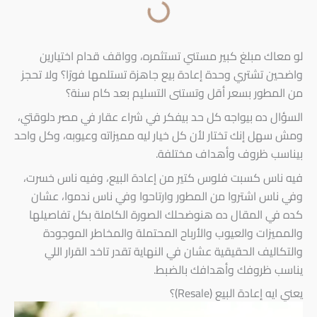
لو معاك مبلغ كبير مستني تستثمره، وواقف قدام اختيارين
واضحين تشتري وحدة إعادة بيع جاهزة تستلمها فورًا؟ ولا تحجز
من المطور بسعر أقل وتستنى التسليم بعد كام سنة؟
السؤال ده بيواجه كل حد بيفكر في شراء عقار في مصر دلوقتي،
ومش سهل إنك تختار لأن كل خيار ليه مميزاته وعيوبه، وكل واحد
بيناسب ظروف وأهداف مختلفة.
فيه ناس كسبت فلوس كتير من إعادة البيع، وفيه ناس خسرت،
وفي ناس اشتروا من المطور وارتاحوا وفي ناس ندموا، عشان
كده في المقال ده هنوضحلك الصورة الكاملة بكل تفاصيلها
والمميزات والعيوب والأرباح المحتملة والمخاطر الموجودة
والتكاليف الحقيقية عشان في النهاية تقدر تاخد القرار اللي
يناسب ظروفك وأهدافك بالضبط.
يعني ايه إعادة البيع (Resale)؟