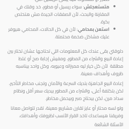
متستعجلش
: سواء ريسيل أو مطور، خد وقتك في
المقارنة والبحث، لأن الصفقات الجيدة مش هتخلص
بكرة.
استعن بمحامي
: لأن في كل الحالات، المحامي هيوفر
عليك مشاكل ضخمة محتملة.
دلوقتي بقى عندك كل المعلومات اللي تحتاجها عشان تختار بين
إعادة البيع والشراء من المطور، ومفيش إجابة صح أو غلط
مطلقة لأن كل خيار ليه مميزاته وعيوبه، وكل واحد بيناسبه
ظروف وأهداف معينة.
إعادة البيع الجاهزة بتديك السرعة والأمان وتجنب مخاطر التأخير،
لكن بتكلفة أعلى، والشراء من المطور بيديك سعر أقل ونظام
سداد مرن، لكن بيحتاج صبر وبيحمل مخاطر.
ولو لسه محتار أو عايز تقارن مشاريع معينة، تقدر تتواصل معانا
وفريقنا هيساعدك تاخد القرار الأنسب لظروفك وأهدافك.
الأسئلة الشائعة