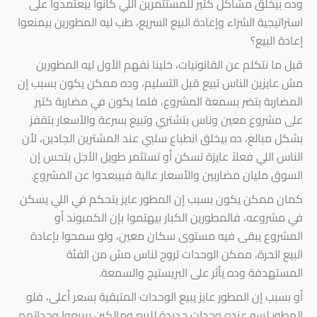
وده بيخلق مشاكل كتير للمستثمرين اللي كانوا بيعتمدوا على
استراتيجية الشراء وإعادة البيع السريع، طب ليه المطورين بيمنعوا
إعادة البيع؟
قبل ما نتكلم عن القانونيات، خلينا نفهم الأول ليه المطورين
مش عايزين الناس تبيع قبل التسليم، وده ممكن يكون بسبب إن
المضاربة بتضر بسمعة المشروع، فلما يكون في مضاربة كتير
على مشروع معين وناس بتشتري وتبيع بسرعة والأسعار بتقفز
بشكل مبالغ، ده بيخلق انطباع سلبي عند المشترين الجادين، لأن
الناس اللي فعلاً عايزة تسكن أو تستثمر طويل الأجل بتحس إن
السوق مليان مضاربين والأسعار عالية فبيبعدوا عن المشروع.
كمان ممكن يكون بسبب إن المطور عايز يتحكم في اللي يسكن
في مشروعه، فالمطورين الكبار بيهتموا بإن الكمبوند أو
المشروع يبقى فيه مستوى سكان معين، ولو سمحوا بإعادة
البيع الحرة، ممكن الوحدات تروح لناس مش من الفئة
المستهدفة وده يأثر على البريستيج والسمعة.
أو بسبب إن المطور عايز يبيع الوحدات المتبقية بسعر أعلى، فلو
المطور لسه عنده وحدات جديدة للبيع ومالكين بيبيعوا وحداتهم