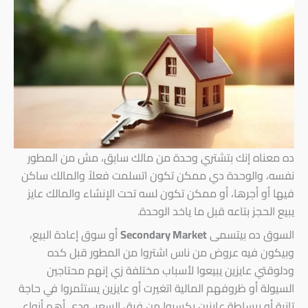
ده معناه إنك بتشتري وحدة من مالك سابق، مش من المطور
نفسه، والوحدة دي ممكن تكون اتسلمت فعلاً والمالك ساكن
فيها أو أجرها، أو ممكن تكون لسه تحت الإنشاء والمالك عايز
يبيع الحجز بتاعه قبل ما ياخد الوحدة.
السوق ده بيتسمى
Secondary Market
أو سوق إعادة البيع،
وبيكون فيه عروض من ناس اشتروا من المطور قبل كده
ودلوقتي عايزين يبيعوا لأسباب مختلفة زي إنهم محتاجين
السيولة أو ظروفهم المالية اتغيرت أو عايزين يستثمروا في حاجة
تانية أو ببساطة عايزين يكسبوا من فرق السعر، ودي أهم أنواع